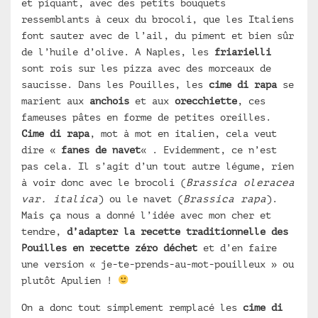
et piquant, avec des petits bouquets
ressemblants à ceux du brocoli, que les Italiens
font sauter avec de l’ail, du piment et bien sûr
de l’huile d’olive. A Naples, les
friarielli
sont rois sur les pizza avec des morceaux de
saucisse. Dans les Pouilles, les
cime di rapa
se
marient aux
anchois
et aux
orecchiette
, ces
fameuses pâtes en forme de petites oreilles.
Cime di rapa
, mot à mot en italien, cela veut
dire «
fanes de navet
« . Evidemment, ce n’est
pas cela. Il s’agit d’un tout autre légume, rien
à voir donc avec le brocoli (
Brassica oleracea
var. italica
) ou le navet (
Brassica rapa
).
Mais ça nous a donné l’idée avec mon cher et
tendre,
d’adapter la recette traditionnelle des
Pouilles en recette zéro déchet
et d’en faire
une version « je-te-prends-au-mot-pouilleux » ou
plutôt Apulien !
On a donc tout simplement remplacé les
cime di