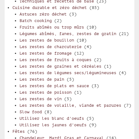
Techniques et recettes de base
(23)
Cuisine durable et zéro déchet
(85)
Astuces zéro déchet
(3)
Batch cooking
(2)
Fruits abîmés ou trop mûrs
(10)
Légumes abîmés, fanes, restes de gratin
(21)
Les restes de bouillon
(10)
Les restes de charcuterie
(4)
Les restes de fromage
(12)
Les restes de fruits à coques
(2)
Les restes de graines et céréales
(1)
Les restes de légumes secs/légumineuses
(4)
Les restes de pain
(5)
Les restes de plats en sauce
(3)
Les restes de poisson
(1)
Les restes de vin
(5)
Les restes de volaille, viande et parures
(7)
Slow food
(8)
Utiliser les blanc d'oeufs
(5)
Utiliser les jaunes d'oeufs
(9)
Fêtes
(76)
Chandeleur, Mardi Gras et Carnaval
(14)