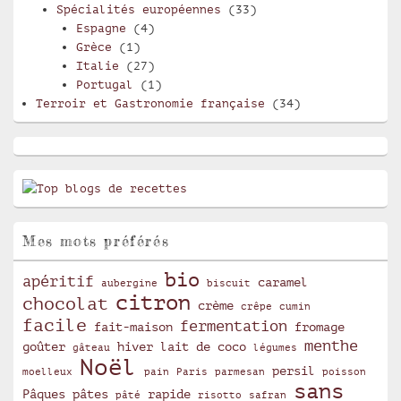
Spécialités européennes
(33)
Espagne
(4)
Grèce
(1)
Italie
(27)
Portugal
(1)
Terroir et Gastronomie française
(34)
Mes mots préférés
bio
apéritif
caramel
aubergine
biscuit
citron
chocolat
crème
crêpe
cumin
facile
fermentation
fait-maison
fromage
menthe
goûter
hiver
lait de coco
gâteau
légumes
Noël
persil
moelleux
pain
Paris
parmesan
poisson
sans
Pâques
pâtes
rapide
pâté
risotto
safran