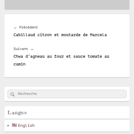
Navigation
de
Article
←
Précédent
l’article
Cabillaud citron et moutarde de Marcela
précédent :
Article
Suivant
→
Chwa d’agneau au four et sauce tomate au
suivant :
cumin
Zone
Rechercher
Recherche :
principale
de
widget
pour
Langue
la
barre
English
latérale