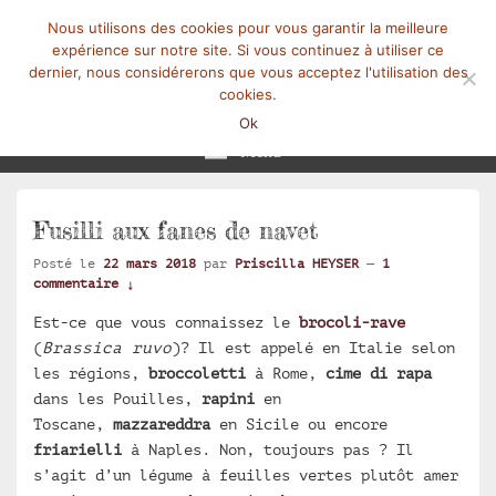
Nous utilisons des cookies pour vous garantir la meilleure
expérience sur notre site. Si vous continuez à utiliser ce
dernier, nous considérerons que vous acceptez l'utilisation des
cookies.
Mangez-Moi.fr
Une tranche de vie
Ok
Menu
Fusilli aux fanes de navet
Posté le
22 mars 2018
par
Priscilla HEYSER
—
1
commentaire ↓
Est-ce que vous connaissez le
brocoli-rave
(
Brassica ruvo
)? Il est appelé en Italie selon
les régions,
broccoletti
à Rome,
cime di rapa
dans les Pouilles,
rapini
en
Toscane,
mazzareddra
en Sicile ou encore
friarielli
à Naples. Non, toujours pas ? Il
s’agit d’un légume à feuilles vertes plutôt amer