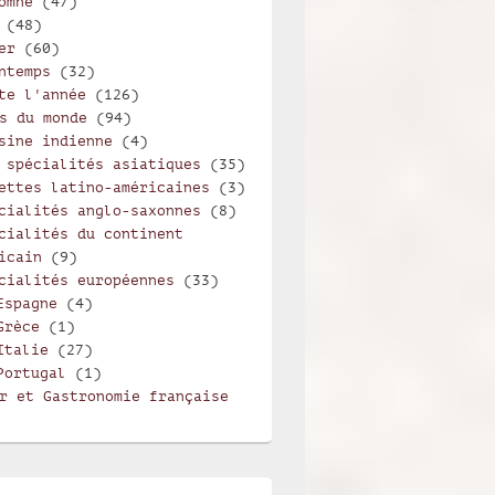
omne
(47)
(48)
er
(60)
ntemps
(32)
te l'année
(126)
s du monde
(94)
sine indienne
(4)
 spécialités asiatiques
(35)
ettes latino-américaines
(3)
cialités anglo-saxonnes
(8)
cialités du continent
icain
(9)
cialités européennes
(33)
Espagne
(4)
Grèce
(1)
Italie
(27)
Portugal
(1)
r et Gastronomie française