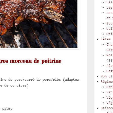
Les
Les
Les
et 
Slo
Uti
Uti
Fêtes
Cha
Car
Noë
gros morceau de poitrine
(38
Pâq
Sai
Non cl
rine de porc/carré de porc/ribs (adapter
Régime
re de convives)
San
San
Vég
Vég
Saison
e palme