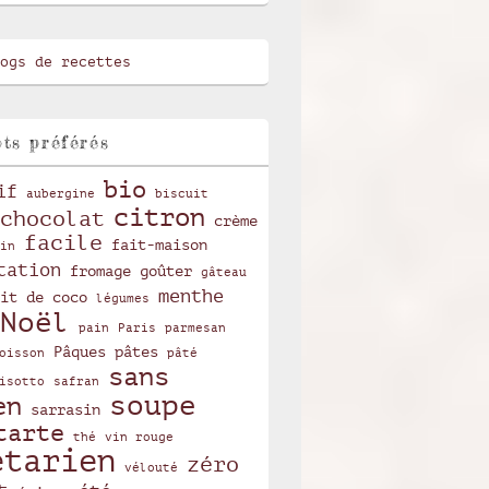
ts préférés
bio
if
aubergine
biscuit
citron
chocolat
crème
facile
fait-maison
in
tation
fromage
goûter
gâteau
menthe
it de coco
légumes
Noël
pain
Paris
parmesan
Pâques
pâtes
oisson
pâté
sans
isotto
safran
soupe
en
sarrasin
tarte
thé
vin rouge
étarien
zéro
vélouté