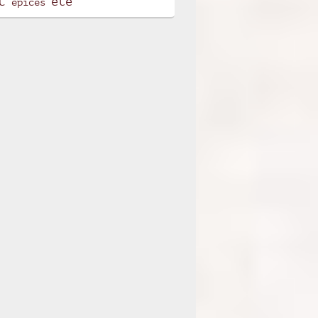
t
été
épices