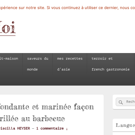
périence sur notre site. Si vous continuez à utiliser ce dernier, nous c
it-maison
saveurs du
mes recettes
terroir et
monde
d’asie
french gastronomie
Zone
Reche
Recherch
principale
fondante et marinée façon
de
widget
rillée au barbecue
pour
la
Langu
riscilla HEYSER
—
1 commentaire ↓
barre