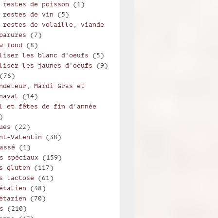
 restes de poisson
(1)
 restes de vin
(5)
 restes de volaille, viande
parures
(7)
w food
(8)
liser les blanc d'oeufs
(5)
liser les jaunes d'oeufs
(9)
(76)
ndeleur, Mardi Gras et
naval
(14)
l et fêtes de fin d'année
)
ues
(22)
nt-Valentin
(38)
assé
(1)
s spéciaux
(159)
s gluten
(117)
s lactose
(61)
étalien
(38)
étarien
(70)
s
(210)