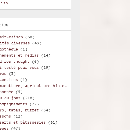
lish
ries
ait-maison
(68)
ités diverses
(49)
gothèque
(1)
nements et médias
(14)
d for thought
(6)
i testé pour vous
(19)
res
(3)
tenaires
(1)
maculture, agriculture bio et
sonnée
(5)
u du jour
(218)
ompagnements
(22)
ro, tapas, buffet
(54)
ssons
(12)
serts et pâtisseries
(61)
rées
(47)