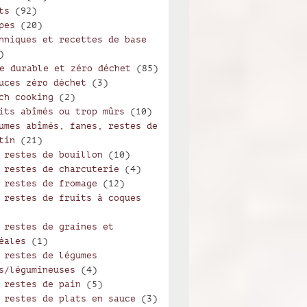
ts
(92)
pes
(20)
hniques et recettes de base
)
e durable et zéro déchet
(85)
uces zéro déchet
(3)
ch cooking
(2)
its abîmés ou trop mûrs
(10)
umes abîmés, fanes, restes de
tin
(21)
 restes de bouillon
(10)
 restes de charcuterie
(4)
 restes de fromage
(12)
 restes de fruits à coques
 restes de graines et
éales
(1)
 restes de légumes
s/légumineuses
(4)
 restes de pain
(5)
 restes de plats en sauce
(3)