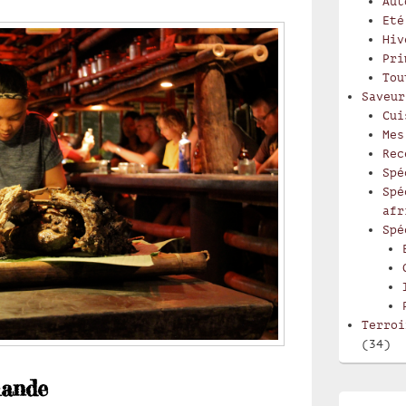
Aut
Eté
Hiv
Pri
Tou
Saveur
Cui
Mes
Rec
Spé
Spé
afr
Spé
Terroi
(34)
iande