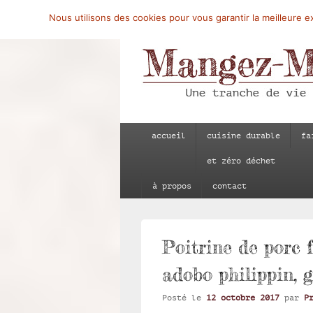
Nous utilisons des cookies pour vous garantir la meilleure ex
Mangez-Moi.fr
Une tranche de vie
Menu
accueil
cuisine durable
fa
principal
et zéro déchet
à propos
contact
Poitrine de porc 
adobo philippin, g
Posté le
12 octobre 2017
par
P