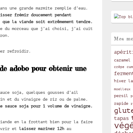
ans une grande marmite remplie d’eau.
isser frémir doucement pendant
 que la viande soit extrêmement tendre.
e du morceau que j’ai choisi, j’ai cuit
ron.
Mes mo
er refroidir.
apérit
caramel
de adobo pour obtenir une
crêpe
cum
fermen
hiver
la
moelleux
auce soja, quelques gousses d’ail
persil
p
in et du vinaigre de riz ou de palme.
rapide
r
e sauce soja pour 1 volume de vinaigre.
glut
tapas
iande en la frottant bien pour la faire
vég
uvrir et
laisser mariner 12h
au