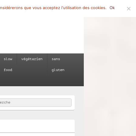
onsidérerons que vous acceptez l'utilisation des cookies.
Ok
slow
végétarien
sans
food
gluten
rcher
e :
e