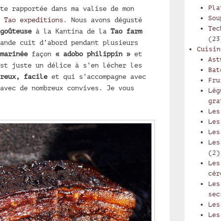
Pla
te rapportée dans ma valise de mon
Sou
c
Tao expeditions
. Nous avons dégusté
Tec
goûteuse
à la Kantina de la
Tao farm
(23
ande cuit d’abord pendant plusieurs
Cuisin
marinée
façon
« adobo philippin »
et
Ast
st juste un délice à s’en lécher les
Bat
reux, facile
et qui s’accompagne avec
Fru
avec de nombreux convives. Je vous
Lég
gra
Les
Les
Les
Les
(2)
Les
cér
Les
sec
Les
Les