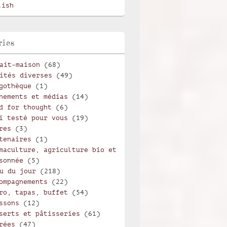
lish
ries
ait-maison
(68)
ités diverses
(49)
gothèque
(1)
nements et médias
(14)
d for thought
(6)
i testé pour vous
(19)
res
(3)
tenaires
(1)
maculture, agriculture bio et
sonnée
(5)
u du jour
(218)
ompagnements
(22)
ro, tapas, buffet
(54)
ssons
(12)
serts et pâtisseries
(61)
rées
(47)