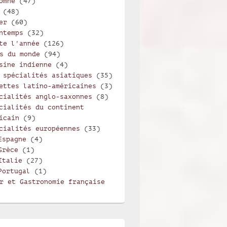
omne
(47)
(48)
er
(60)
ntemps
(32)
te l'année
(126)
s du monde
(94)
sine indienne
(4)
 spécialités asiatiques
(35)
ettes latino-américaines
(3)
cialités anglo-saxonnes
(8)
cialités du continent
icain
(9)
cialités européennes
(33)
Espagne
(4)
Grèce
(1)
Italie
(27)
Portugal
(1)
r et Gastronomie française