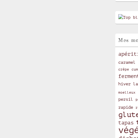
Mes mo
apérit
caramel
crêpe
cum
fermen
hiver
la
moelleux
persil
p
rapide
r
glut
tapas
vég