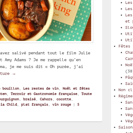
Les
Les
Les
et 
Slo
Uti
Uti
Fêtes
Cha
avez salivé pendant tout le film Julie
Car
t Amy Adams ? Je me rappelle qu’en
Noë
ma, je me suis dit « Oh purée, j’ai
(38
THE boeuf bourguignon de Julia Child
cture
→
Pâq
Sai
e bouillon
,
Les restes de vin
,
Noël et fêtes
Non cl
uten
,
Terroir et Gastronomie française
,
Toute
Régime
ourguignon
,
braisé
,
Cahors
,
cocotte
,
San
lia Child
,
plat français
,
vin rouge
|
5
San
Vég
Vég
Saison