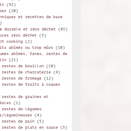
ts
(92)
pes
(20)
hniques et recettes de base
)
e durable et zéro déchet
(85)
uces zéro déchet
(3)
ch cooking
(2)
its abîmés ou trop mûrs
(10)
umes abîmés, fanes, restes de
tin
(21)
 restes de bouillon
(10)
 restes de charcuterie
(4)
 restes de fromage
(12)
 restes de fruits à coques
 restes de graines et
éales
(1)
 restes de légumes
s/légumineuses
(4)
 restes de pain
(5)
 restes de plats en sauce
(3)