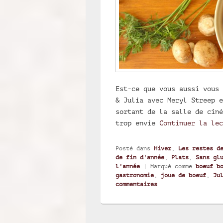
Est-ce que vous aussi vous 
& Julia avec Meryl Streep e
sortant de la salle de ciné
trop envie
Continuer la le
Posté dans
Hiver
,
Les restes d
de fin d'année
,
Plats
,
Sans gl
l'année
|
Marqué comme
boeuf b
gastronomie
,
joue de boeuf
,
Ju
commentaires