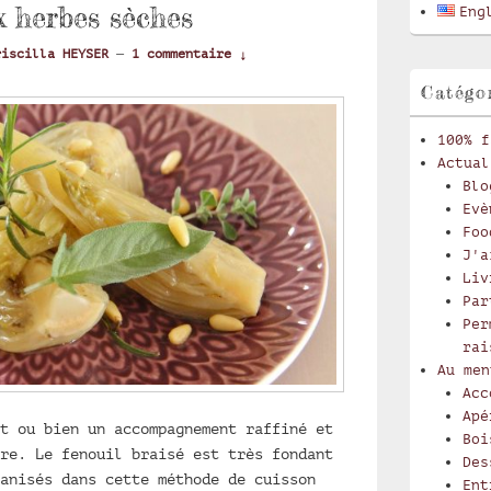
latérale
x herbes sèches
Eng
riscilla HEYSER
—
1 commentaire ↓
Catégo
100% f
Actual
Blo
Evè
Foo
J'a
Liv
Par
Per
rai
Au men
Acc
Apé
t ou bien un accompagnement raffiné et
Boi
re. Le fenouil braisé est très fondant
Des
anisés dans cette méthode de cuisson
Ent