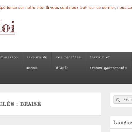
périence sur notre site. Si vous continuez à utiliser ce dernier, nous c
it-maison
saveurs du
mes recettes
terroir et
monde
d’asie
french gastronomie
Zone
Reche
Recherch
principale
CLÉS :
BRAISÉ
de
widget
pour
la
Langu
barre