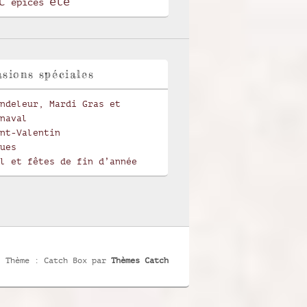
t
été
épices
sions spéciales
ndeleur, Mardi Gras et
naval
nt-Valentin
ues
l et fêtes de fin d’année
Thème : Catch Box par
Thèmes Catch