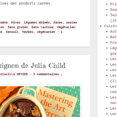
ires des produits carnés.
Pla
l braisé aux herbes sèches
Sou
Tec
(23
tomne
,
Hiver
,
Légumes abîmés, fanes, restes
Cuisin
lon
,
Sans gluten
,
Sans lactose
,
Végétalien
,
Ast
sé
,
fenouil
,
herbes
,
végétarien
|
1
Bat
Fru
Lég
gra
Les
ignon de Julia Child
Les
Les
Priscilla HEYSER
—
5 commentaires ↓
Les
(2)
Les
cér
Les
sec
Les
Les