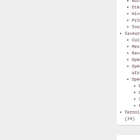
Aut
Eté
Hiv
Pri
Tou
Saveur
Cui
Mes
Rec
Spé
Spé
afr
Spé
Terroi
(34)