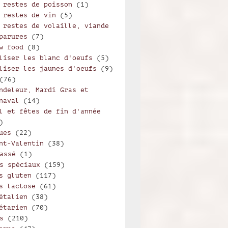
 restes de poisson
(1)
 restes de vin
(5)
 restes de volaille, viande
parures
(7)
w food
(8)
liser les blanc d'oeufs
(5)
liser les jaunes d'oeufs
(9)
(76)
ndeleur, Mardi Gras et
naval
(14)
l et fêtes de fin d'année
)
ues
(22)
nt-Valentin
(38)
assé
(1)
s spéciaux
(159)
s gluten
(117)
s lactose
(61)
étalien
(38)
étarien
(70)
s
(210)