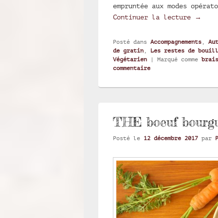
empruntée aux modes opérato
Fenoui
Continuer la lecture
→
Posté dans
Accompagnements
,
Au
de gratin
,
Les restes de bouil
Végétarien
|
Marqué comme
brai
commentaire
THE boeuf bourgu
Posté le
12 décembre 2017
par