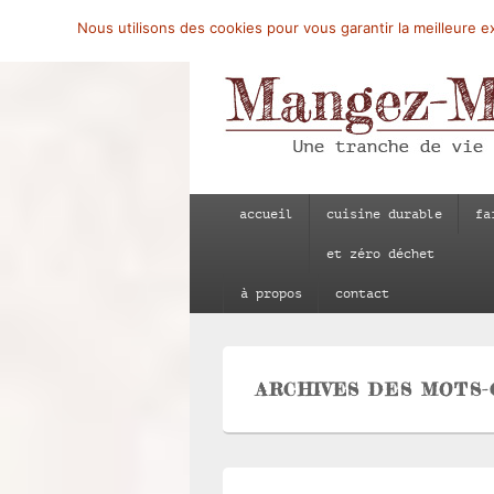
Nous utilisons des cookies pour vous garantir la meilleure ex
Mangez-Moi.fr
Une tranche de vie
Menu
accueil
cuisine durable
fa
principal
et zéro déchet
à propos
contact
ARCHIVES DES MOTS-