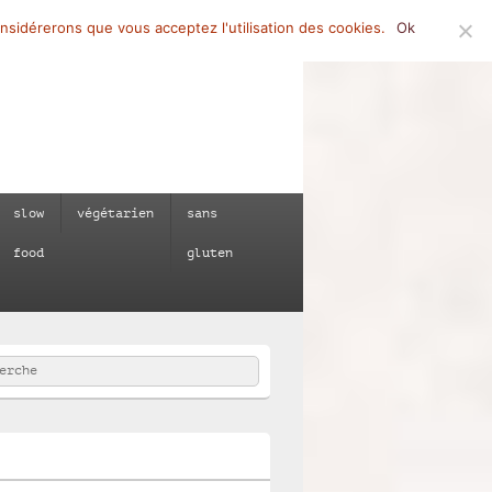
onsidérerons que vous acceptez l'utilisation des cookies.
Ok
slow
végétarien
sans
food
gluten
rcher
e :
e