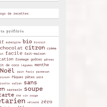
ts préférés
bio
if
aubergine
biscuit
citron
chocolat
crème
facile
fait-maison
in
tation
fromage
goûter
gâteau
menthe
it de coco
légumes
Noël
pain
Paris
parmesan
Pâques
pâtes
oisson
pâté
sans
isotto
safran
soupe
en
sarrasin
tarte
thé
vin rouge
étarien
zéro
vélouté