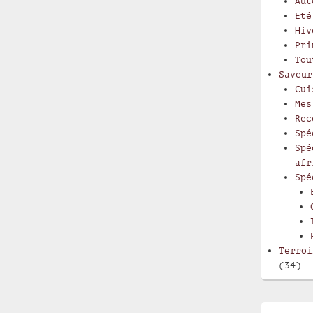
Aut
Eté
Hiv
Pri
Tou
Saveur
Cui
Mes
Rec
Spé
Spé
afr
Spé
Terroi
(34)