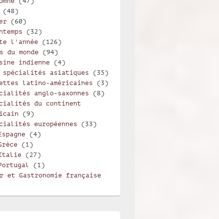
omne
(47)
(48)
er
(60)
ntemps
(32)
te l'année
(126)
s du monde
(94)
sine indienne
(4)
 spécialités asiatiques
(35)
ettes latino-américaines
(3)
cialités anglo-saxonnes
(8)
cialités du continent
icain
(9)
cialités européennes
(33)
Espagne
(4)
Grèce
(1)
Italie
(27)
Portugal
(1)
r et Gastronomie française