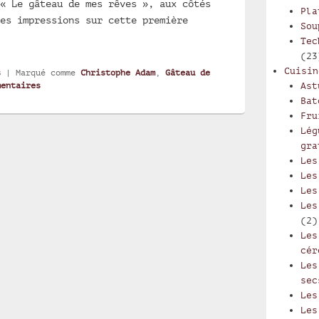
« Le gâteau de mes rêves », aux côtés
Pla
es impressions sur cette première
Sou
Tec
(23
Cuisin
s
|
Marqué comme
Christophe Adam
,
Gâteau de
entaires
Ast
Bat
Fru
Lég
gra
Les
Les
Les
Les
(2)
Les
cér
Les
sec
Les
Les