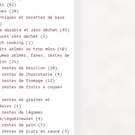
ts
(92)
pes
(20)
hniques et recettes de base
)
e durable et zéro déchet
(85)
uces zéro déchet
(3)
ch cooking
(2)
its abîmés ou trop mûrs
(10)
umes abîmés, fanes, restes de
tin
(21)
 restes de bouillon
(10)
 restes de charcuterie
(4)
 restes de fromage
(12)
 restes de fruits à coques
 restes de graines et
éales
(1)
 restes de légumes
s/légumineuses
(4)
 restes de pain
(5)
 restes de plats en sauce
(3)