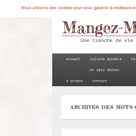
Nous utilisons des cookies pour vous garantir la meilleure ex
Mangez-Moi.fr
Une tranche de vie
Menu
accueil
cuisine durable
fa
principal
et zéro déchet
à propos
contact
ARCHIVES DES MOTS-