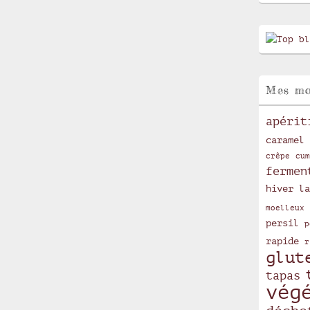
Mes mo
apérit
caramel
crêpe
cum
fermen
hiver
la
moelleux
persil
p
rapide
r
glut
tapas
vég