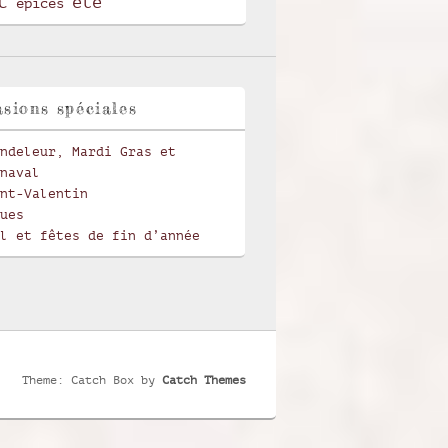
t
été
épices
sions spéciales
ndeleur, Mardi Gras et
naval
nt-Valentin
ues
l et fêtes de fin d’année
Theme: Catch Box by
Catch Themes