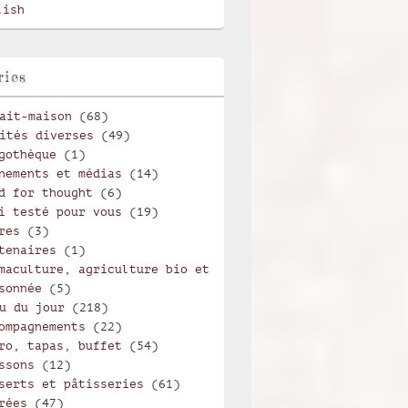
lish
ries
ait-maison
(68)
ités diverses
(49)
gothèque
(1)
nements et médias
(14)
d for thought
(6)
i testé pour vous
(19)
res
(3)
tenaires
(1)
maculture, agriculture bio et
sonnée
(5)
u du jour
(218)
ompagnements
(22)
ro, tapas, buffet
(54)
ssons
(12)
serts et pâtisseries
(61)
rées
(47)