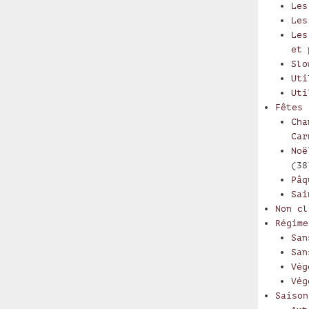
Les
Les
Les
et 
Slo
Uti
Uti
Fêtes
Cha
Car
Noë
(38
Pâq
Sai
Non cl
Régime
San
San
Vég
Vég
Saison