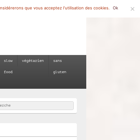
onsidérerons que vous acceptez l'utilisation des cookies.
Ok
slow
végétarien
sans
food
gluten
rcher
e :
e