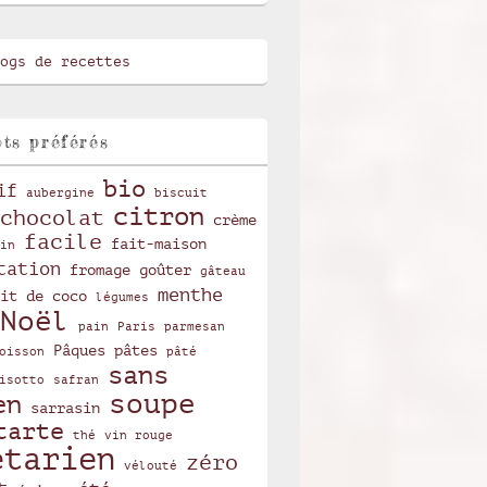
ts préférés
bio
if
aubergine
biscuit
citron
chocolat
crème
facile
fait-maison
in
tation
fromage
goûter
gâteau
menthe
it de coco
légumes
Noël
pain
Paris
parmesan
Pâques
pâtes
oisson
pâté
sans
isotto
safran
soupe
en
sarrasin
tarte
thé
vin rouge
étarien
zéro
vélouté