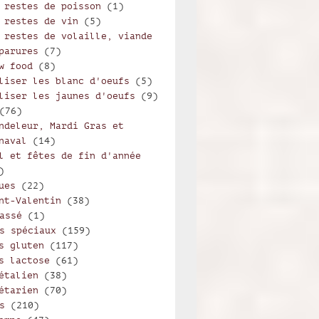
 restes de poisson
(1)
 restes de vin
(5)
 restes de volaille, viande
parures
(7)
w food
(8)
liser les blanc d'oeufs
(5)
liser les jaunes d'oeufs
(9)
(76)
ndeleur, Mardi Gras et
naval
(14)
l et fêtes de fin d'année
)
ues
(22)
nt-Valentin
(38)
assé
(1)
s spéciaux
(159)
s gluten
(117)
s lactose
(61)
étalien
(38)
étarien
(70)
s
(210)