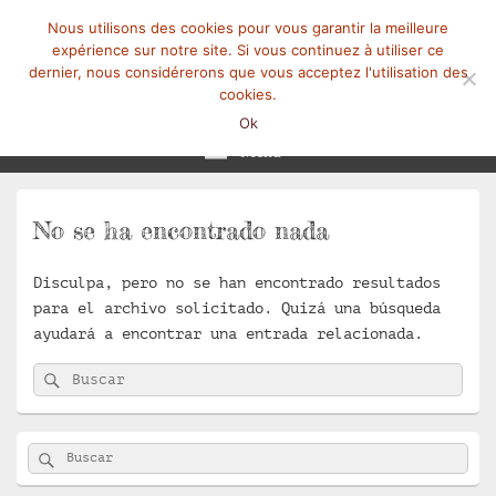
Nous utilisons des cookies pour vous garantir la meilleure
expérience sur notre site. Si vous continuez à utiliser ce
dernier, nous considérerons que vous acceptez l'utilisation des
cookies.
Mangez-Moi.fr
Une tranche de vie
Ok
Menú
No se ha encontrado nada
Disculpa, pero no se han encontrado resultados
para el archivo solicitado. Quizá una búsqueda
ayudará a encontrar una entrada relacionada.
Buscar
Buscar
por:
El
Buscar
Buscar
área
por:
de