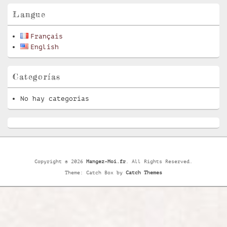
widget
barra
Langue
lateral
primaria
Français
English
Categorías
No hay categorías
Copyright © 2026
Mangez-Moi.fr
. All Rights Reserved.
Theme: Catch Box by
Catch Themes