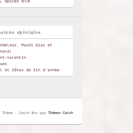
t
été
épices
sions spéciales
ndeleur, Mardi Gras et
naval
nt-Valentin
ues
l et fêtes de fin d’année
Thème : Catch Box par
Thèmes Catch