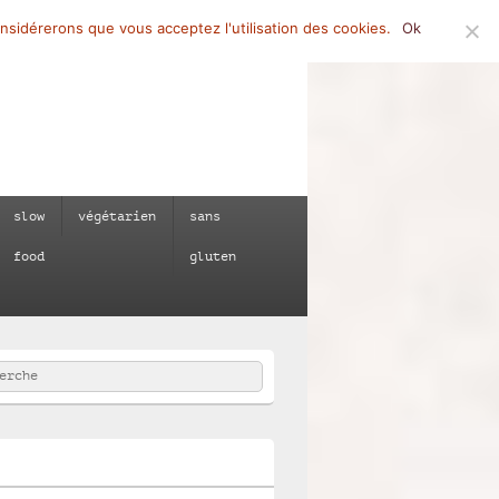
onsidérerons que vous acceptez l'utilisation des cookies.
Ok
slow
végétarien
sans
food
gluten
rcher
e :
e