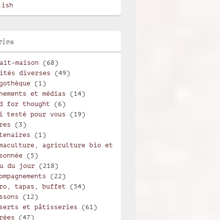
lish
ries
ait-maison
(68)
ités diverses
(49)
gothèque
(1)
nements et médias
(14)
d for thought
(6)
i testé pour vous
(19)
res
(3)
tenaires
(1)
maculture, agriculture bio et
sonnée
(5)
u du jour
(218)
ompagnements
(22)
ro, tapas, buffet
(54)
ssons
(12)
serts et pâtisseries
(61)
rées
(47)