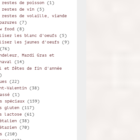
 restes de poisson
(1)
 restes de vin
(5)
 restes de volaille, viande
parures
(7)
w food
(8)
liser les blanc d'oeufs
(5)
liser les jaunes d'oeufs
(9)
(76)
ndeleur, Mardi Gras et
naval
(14)
l et fêtes de fin d'année
)
ues
(22)
nt-Valentin
(38)
assé
(1)
s spéciaux
(159)
s gluten
(117)
s lactose
(61)
étalien
(38)
étarien
(70)
s
(210)