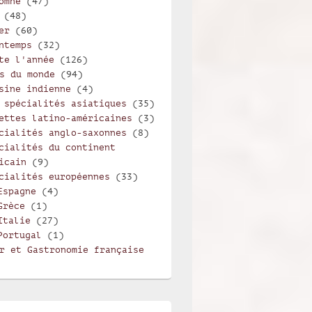
omne
(47)
(48)
er
(60)
ntemps
(32)
te l'année
(126)
s du monde
(94)
sine indienne
(4)
 spécialités asiatiques
(35)
ettes latino-américaines
(3)
cialités anglo-saxonnes
(8)
cialités du continent
icain
(9)
cialités européennes
(33)
Espagne
(4)
Grèce
(1)
Italie
(27)
Portugal
(1)
r et Gastronomie française