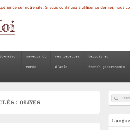
périence sur notre site. Si vous continuez à utiliser ce dernier, nous c
it-maison
saveurs du
mes recettes
terroir et
monde
d’asie
french gastronomie
Zone
Reche
Recherch
principale
CLÉS :
OLIVES
de
widget
pour
la
Langu
barre