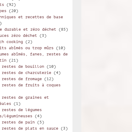
ts
(92)
pes
(20)
hniques et recettes de base
)
e durable et zéro déchet
(85)
uces zéro déchet
(3)
ch cooking
(2)
its abîmés ou trop mûrs
(10)
umes abîmés, fanes, restes de
tin
(21)
 restes de bouillon
(10)
 restes de charcuterie
(4)
 restes de fromage
(12)
 restes de fruits à coques
 restes de graines et
éales
(1)
 restes de légumes
s/légumineuses
(4)
 restes de pain
(5)
 restes de plats en sauce
(3)