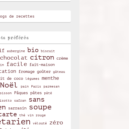
ts préférés
bio
if
aubergine
biscuit
citron
chocolat
crème
facile
fait-maison
in
tation
fromage
goûter
gâteau
menthe
it de coco
légumes
Noël
pain
Paris
parmesan
Pâques
pâtes
oisson
pâté
sans
isotto
safran
soupe
en
sarrasin
tarte
thé
vin rouge
étarien
zéro
vélouté