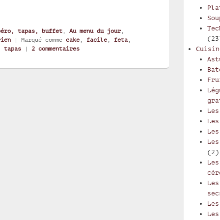
Pla
Sou
Tec
péro, tapas, buffet
,
Au menu du jour
,
(23
rien
|
Marqué comme
cake
,
facile
,
feta
,
,
tapas
|
2
commentaires
Cuisin
Ast
Bat
Fru
Lég
gra
Les
Les
Les
Les
(2)
Les
cér
Les
sec
Les
Les