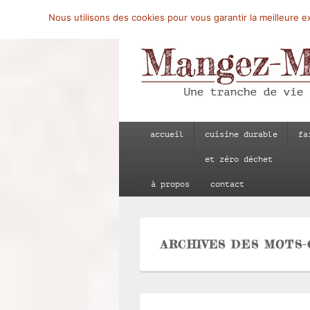
Nous utilisons des cookies pour vous garantir la meilleure ex
Mangez-Moi.fr
Une tranche de vie
Menu
accueil
cuisine durable
fa
principal
et zéro déchet
à propos
contact
ARCHIVES DES MOTS-