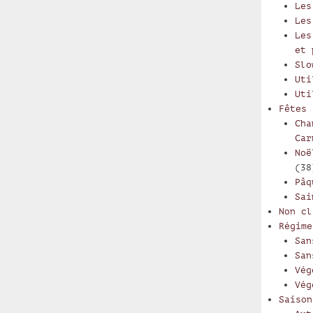
Les
Les
Les
et 
Slo
Uti
Uti
Fêtes
Cha
Car
Noë
(38
Pâq
Sai
Non cl
Régime
San
San
Vég
Vég
Saison