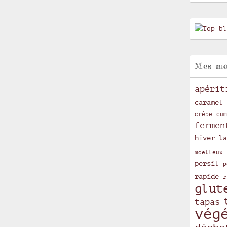
Mes mo
apérit
caramel
crêpe
cum
fermen
hiver
la
moelleux
persil
p
rapide
r
glut
tapas
vég