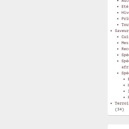
Aut
Eté
Hiv
Pri
Tou
Saveur
Cui
Mes
Rec
Spé
Spé
afr
Spé
Terroi
(34)