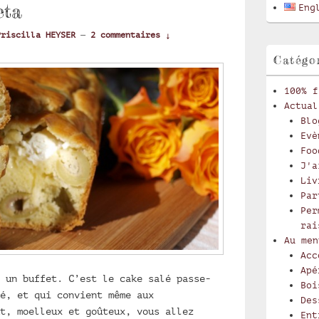
latérale
eta
Eng
Priscilla HEYSER
—
2 commentaires ↓
Catégo
100% f
Actual
Blo
Evè
Foo
J'a
Liv
Par
Per
rai
Au men
Acc
Apé
 un buffet. C’est le cake salé passe-
Boi
é, et qui convient même aux
Des
t, moelleux et goûteux, vous allez
Ent