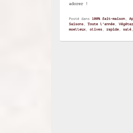
adorer !
Posté dans
100% fait-maison
,
A
Saisons
,
Toute l'année
,
Végéta
moelleux
,
olives
,
rapide
,
salé