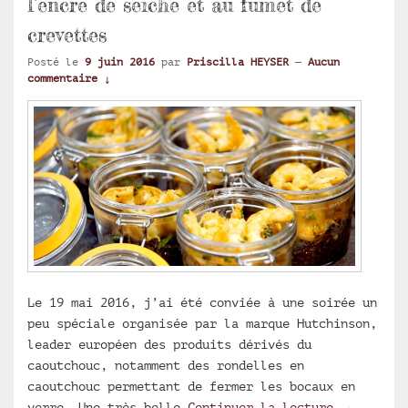
l’encre de seiche et au fumet de
crevettes
Posté le
9 juin 2016
par
Priscilla HEYSER
—
Aucun
commentaire ↓
Le 19 mai 2016, j’ai été conviée à une soirée un
peu spéciale organisée par la marque Hutchinson,
leader européen des produits dérivés du
caoutchouc, notamment des rondelles en
caoutchouc permettant de fermer les bocaux en
Crevettes
verre. Une très belle
Continuer la lecture
→