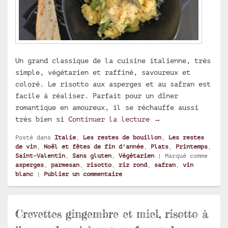
Un grand classique de la cuisine italienne, très
simple, végétarien et raffiné, savoureux et
coloré. Le risotto aux asperges et au safran est
facile à réaliser. Parfait pour un dîner
romantique en amoureux, il se réchauffe aussi
Risotto aux asperg
très bien si
Continuer la lecture
→
Posté dans
Italie
,
Les restes de bouillon
,
Les restes
de vin
,
Noël et fêtes de fin d'année
,
Plats
,
Printemps
,
Saint-Valentin
,
Sans gluten
,
Végétarien
|
Marqué comme
asperges
,
parmesan
,
risotto
,
riz rond
,
safran
,
vin
blanc
|
Publier un commentaire
Crevettes gingembre et miel, risotto à