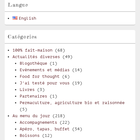
pour
Langue
la
barre
English
latérale
Catégories
100% fait-maison
(68)
Actualités diverses
(49)
Blogothèque
(1)
Evènements et médias
(14)
Food for thought
(6)
J'ai testé pour vous
(19)
Livres
(3)
Partenaires
(1)
Permaculture, agriculture bio et raisonnée
(5)
Au menu du jour
(218)
Accompagnements
(22)
Apéro, tapas, buffet
(54)
Boissons
(12)