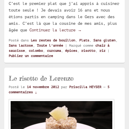
C’est le premier plat que j’ai appris à cuisiner
toute seule ! Je devais avoir 16 ans et nous
étions partis en camping dans le Gers avec des
amis. C’est là que la cousine de mes amis, plus
Riz aux épices
âgée que
Continuer la lecture
→
Posté dans
Les restes de bouillon
,
Plats
,
Sans gluten
,
Sans lactose
,
Toute l'année
|
Marqué comme
chair à
saucisse
,
colombo
,
curcuma
,
épices
,
risotto
,
riz
|
Publier un commentaire
Le risotto de Lorenzo
Posté le
14 novembre 2012
par
Priscilla HEYSER
—
5
commentaires ↓