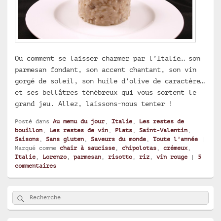
Ou comment se laisser charmer par l’Italie… son
parmesan fondant, son accent chantant, son vin
gorgé de soleil, son huile d’olive de caractère…
et ses bellâtres ténébreux qui vous sortent le
grand jeu. Allez, laissons-nous tenter !
Posté dans
Au menu du jour
,
Italie
,
Les restes de
bouillon
,
Les restes de vin
,
Plats
,
Saint-Valentin
,
Saisons
,
Sans gluten
,
Saveurs du monde
,
Toute l'année
|
Marqué comme
chair à saucisse
,
chipolotas
,
crémeux
,
Italie
,
Lorenzo
,
parmesan
,
risotto
,
riz
,
vin rouge
|
5
commentaires
Zone
Rechercher
Recherche :
principale
de
widget