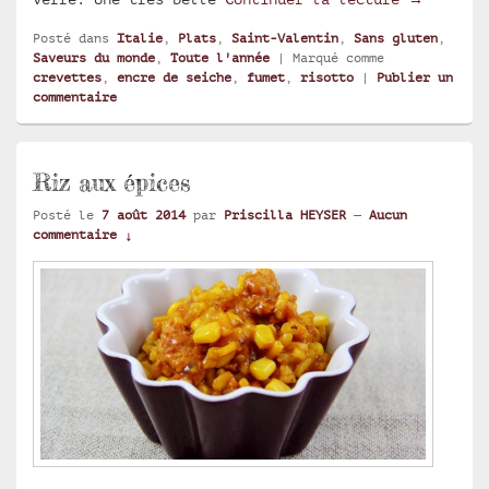
Posté dans
Italie
,
Plats
,
Saint-Valentin
,
Sans gluten
,
Saveurs du monde
,
Toute l'année
|
Marqué comme
crevettes
,
encre de seiche
,
fumet
,
risotto
|
Publier un
commentaire
Riz aux épices
Posté le
7 août 2014
par
Priscilla HEYSER
—
Aucun
commentaire ↓