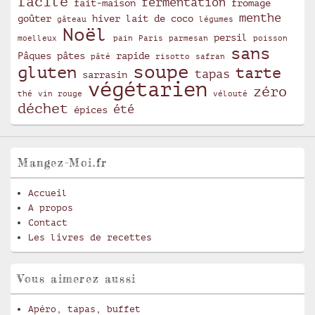
facile
fermentation
fait-maison
fromage
menthe
goûter
hiver
lait de coco
gâteau
légumes
Noël
persil
moelleux
pain
Paris
parmesan
poisson
sans
Pâques
pâtes
rapide
pâté
risotto
safran
soupe
gluten
tarte
tapas
sarrasin
végétarien
zéro
thé
vin rouge
vélouté
déchet
été
épices
Mangez-Moi.fr
Accueil
A propos
Contact
Les livres de recettes
Vous aimerez aussi
Apéro, tapas, buffet