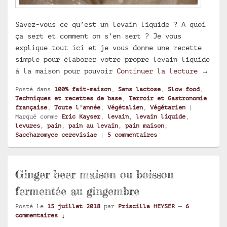
Savez-vous ce qu’est un levain liquide ? A quoi
ça sert et comment on s’en sert ? Je vous
explique tout ici et je vous donne une recette
simple pour élaborer votre propre levain liquide
Levain
à la maison pour pouvoir
Continuer la lecture
→
Posté dans
100% fait-maison
,
Sans lactose
,
Slow food
,
Techniques et recettes de base
,
Terroir et Gastronomie
française
,
Toute l'année
,
Végétalien
,
Végétarien
|
Marqué comme
Eric Kayser
,
levain
,
levain liquide
,
levures
,
pain
,
pain au levain
,
pain maison
,
Saccharomyce cerevisiae
|
5
commentaires
Ginger beer maison ou boisson
fermentée au gingembre
Posté le
15 juillet 2018
par
Priscilla HEYSER
—
6
commentaires ↓