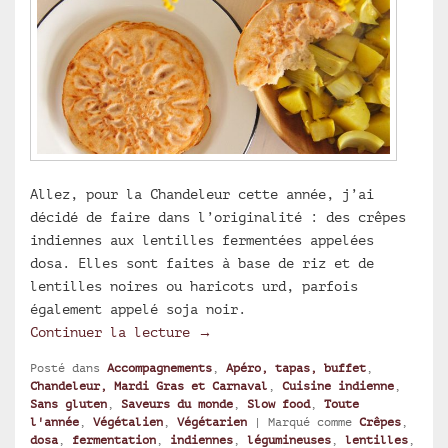
Allez, pour la Chandeleur cette année, j’ai
décidé de faire dans l’originalité : des crêpes
indiennes aux lentilles fermentées appelées
dosa. Elles sont faites à base de riz et de
lentilles noires ou haricots urd, parfois
également appelé soja noir.
Les dosa, crêpes indiennes aux 
Continuer la lecture
→
Posté dans
Accompagnements
,
Apéro, tapas, buffet
,
Chandeleur, Mardi Gras et Carnaval
,
Cuisine indienne
,
Sans gluten
,
Saveurs du monde
,
Slow food
,
Toute
l'année
,
Végétalien
,
Végétarien
|
Marqué comme
Crêpes
,
dosa
,
fermentation
,
indiennes
,
légumineuses
,
lentilles
,