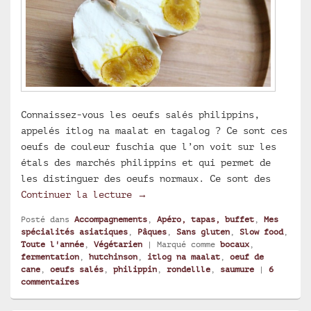
Connaissez-vous les oeufs salés philippins,
appelés itlog na maalat en tagalog ? Ce sont ces
oeufs de couleur fuschia que l’on voit sur les
étals des marchés philippins et qui permet de
les distinguer des oeufs normaux. Ce sont des
Oeufs salés philippins (itlog n
Continuer la lecture
→
Posté dans
Accompagnements
,
Apéro, tapas, buffet
,
Mes
spécialités asiatiques
,
Pâques
,
Sans gluten
,
Slow food
,
Toute l'année
,
Végétarien
|
Marqué comme
bocaux
,
fermentation
,
hutchinson
,
itlog na maalat
,
oeuf de
cane
,
oeufs salés
,
philippin
,
rondellle
,
saumure
|
6
commentaires