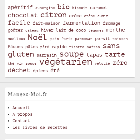
bio
apéritif
caramel
aubergine
biscuit
citron
chocolat
crème
crêpe
cumin
facile
fermentation
fait-maison
fromage
menthe
goûter
hiver
lait de coco
gâteau
légumes
Noël
persil
moelleux
pain
Paris
parmesan
poisson
sans
Pâques
pâtes
rapide
pâté
risotto
safran
soupe
gluten
tarte
tapas
sarrasin
végétarien
zéro
thé
vin rouge
vélouté
déchet
été
épices
Mangez-Moi.fr
Accueil
A propos
Contact
Les livres de recettes