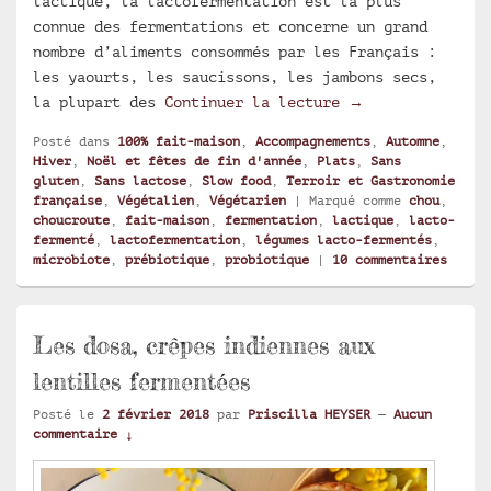
lactique, la lactofermentation est la plus
connue des fermentations et concerne un grand
nombre d’aliments consommés par les Français :
les yaourts, les saucissons, les jambons secs,
Choucroute maiso
la plupart des
Continuer la lecture
→
Posté dans
100% fait-maison
,
Accompagnements
,
Automne
,
Hiver
,
Noël et fêtes de fin d'année
,
Plats
,
Sans
gluten
,
Sans lactose
,
Slow food
,
Terroir et Gastronomie
française
,
Végétalien
,
Végétarien
|
Marqué comme
chou
,
choucroute
,
fait-maison
,
fermentation
,
lactique
,
lacto-
fermenté
,
lactofermentation
,
légumes lacto-fermentés
,
microbiote
,
prébiotique
,
probiotique
|
10
commentaires
Les dosa, crêpes indiennes aux
lentilles fermentées
Posté le
2 février 2018
par
Priscilla HEYSER
—
Aucun
commentaire ↓