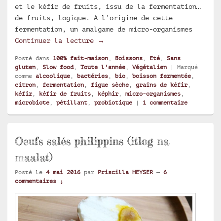
et le kéfir de fruits, issu de la fermentation…
de fruits, logique. A l’origine de cette
fermentation, un amalgame de micro-organismes
Le kéfir de fruits, une boisson
Continuer la lecture
→
Posté dans
100% fait-maison
,
Boissons
,
Eté
,
Sans
gluten
,
Slow food
,
Toute l'année
,
Végétalien
|
Marqué
comme
alcoolique
,
bactéries
,
bio
,
boisson fermentée
,
citron
,
fermentation
,
figue sèche
,
grains de kéfir
,
kéfir
,
kéfir de fruits
,
képhir
,
micro-organismes
,
microbiote
,
pétillant
,
probiotique
|
1
commentaire
Oeufs salés philippins (itlog na
maalat)
Posté le
4 mai 2016
par
Priscilla HEYSER
—
6
commentaires ↓