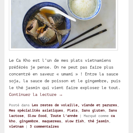
Le Ca Kho est l’un de mes plats vietnamiens
préférés je pense. On ne peut pas faire plus
concentré en saveur « umami » ! Entre la sauce
soja, la sauce de poisson et le gingembre, puis
le thé jasmin qui vient faire exploser le tout.
Ca Kho Gung, maquereau au thé j
Continuer la lecture
→
Posté dans
Les restes de volaille, viande et parures
,
Mes spécialités asiatiques
,
Plats
,
Sans gluten
,
Sans
lactose
,
Slow food
,
Toute l'année
|
Marqué comme
ca
kho
,
gingembre
,
maquereau
,
slow fish
,
thé jasmin
,
vietnam
|
3
commentaires