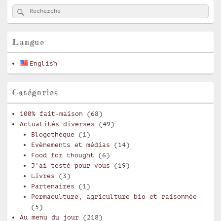
Zone
Rechercher
Recherche :
principale
de
widget
pour
Langue
la
barre
English
latérale
Catégories
100% fait-maison
(68)
Actualités diverses
(49)
Blogothèque
(1)
Evènements et médias
(14)
Food for thought
(6)
J'ai testé pour vous
(19)
Livres
(3)
Partenaires
(1)
Permaculture, agriculture bio et raisonnée
(5)
Au menu du jour
(218)