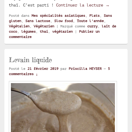
Curry de lé
thaï. C’est parti !
Continuer la lecture
→
Posté dans
Mes spécialités asiatiques
,
Plats
,
Sans
gluten
,
Sans lactose
,
Slow food
,
Toute l'année
,
Végétalien
,
Végétarien
|
Marqué comme
curry
,
lait de
coco
,
légumes
,
thai
,
végétarien
|
Publier un
commentaire
Levain liquide
Posté le
21 février 2019
par
Priscilla HEYSER
—
5
commentaires ↓