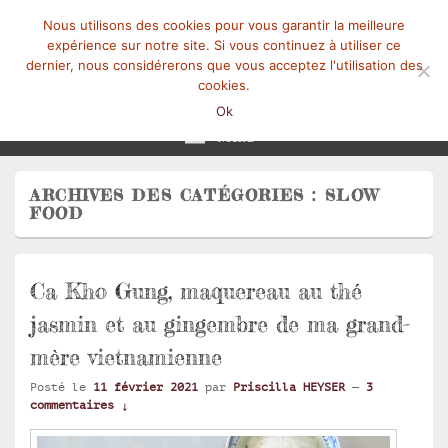
Nous utilisons des cookies pour vous garantir la meilleure
expérience sur notre site. Si vous continuez à utiliser ce
dernier, nous considérerons que vous acceptez l'utilisation des
cookies.
Mangez-Moi.fr
Une tranche de vie
Ok
Menu
ARCHIVES DES CATÉGORIES :
SLOW
FOOD
Ca Kho Gung, maquereau au thé
jasmin et au gingembre de ma grand-
mère vietnamienne
Posté le
11 février 2021
par
Priscilla HEYSER
—
3
commentaires ↓