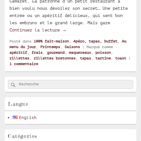
Camaret. La patronne d’un petit restaurant a
bien voulu nous dévoiler son secret… Une petite
entrée ou un apéritif délicieux, qui sent bon
les embruns et le grand large. Mais gare
Rillettes de maquereaux bretonn
Continuer la lecture
→
Posté dans
100% fait-maison
,
Apéro, tapas, buffet
,
Au
menu du jour
,
Printemps
,
Saisons
|
Marqué comme
apéritif
,
frais
,
gourmand
,
maquereaux
,
poisson
,
rillettes
,
rillettes bretonnes
,
tapas
,
tartine
,
toast
|
1
commentaire
Zone
Rechercher
Recherche :
principale
de
widget
pour
Langue
la
barre
English
latérale
Catégories