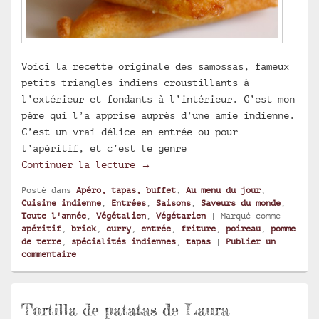
Voici la recette originale des samossas, fameux
petits triangles indiens croustillants à
l’extérieur et fondants à l’intérieur. C’est mon
père qui l’a apprise auprès d’une amie indienne.
C’est un vrai délice en entrée ou pour
l’apéritif, et c’est le genre
Samossas végétariens
Continuer la lecture
→
Posté dans
Apéro, tapas, buffet
,
Au menu du jour
,
Cuisine indienne
,
Entrées
,
Saisons
,
Saveurs du monde
,
Toute l'année
,
Végétalien
,
Végétarien
|
Marqué comme
apéritif
,
brick
,
curry
,
entrée
,
friture
,
poireau
,
pomme
de terre
,
spécialités indiennes
,
tapas
|
Publier un
commentaire
Tortilla de patatas de Laura