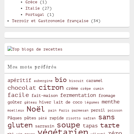
Grèce
(1)
Italie
(27)
Portugal
(1)
Terroir et Gastronomie française
(34)
Mes mots préférés
bio
apéritif
caramel
aubergine
biscuit
citron
chocolat
crème
crêpe
cumin
facile
fermentation
fait-maison
fromage
menthe
goûter
hiver
lait de coco
gâteau
légumes
Noël
persil
moelleux
pain
Paris
parmesan
poisson
sans
Pâques
pâtes
rapide
pâté
risotto
safran
soupe
gluten
tarte
tapas
sarrasin
végétarien
zéro