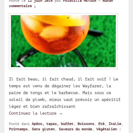
Posté le
12 juin 2014
par
Priscilla HEYSER
—
Aucun
commentaire ↓
Il fait beau, il fait chaud, il fait soif ! Le
temps est venu de dégainer les Wayfarer, la
paire de tongs et le barbecue. Mais sous ce
soleil de plomb, mieux vaut prévoir un apéritif
léger et bien rafraîchissant
Aperol Spritz
Continuer la lecture
→
Posté dans
Apéro, tapas, buffet
,
Boissons
,
Eté
,
Italie
,
Printemps
,
Sans gluten
,
Saveurs du monde
,
Végétalien
|