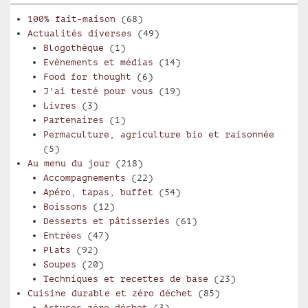
100% fait-maison
(68)
Actualités diverses
(49)
Blogothèque
(1)
Evènements et médias
(14)
Food for thought
(6)
J'ai testé pour vous
(19)
Livres
(3)
Partenaires
(1)
Permaculture, agriculture bio et raisonnée
(5)
Au menu du jour
(218)
Accompagnements
(22)
Apéro, tapas, buffet
(54)
Boissons
(12)
Desserts et pâtisseries
(61)
Entrées
(47)
Plats
(92)
Soupes
(20)
Techniques et recettes de base
(23)
Cuisine durable et zéro déchet
(85)
Astuces zéro déchet
(3)