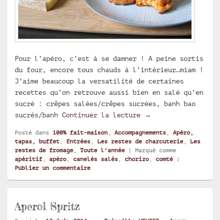
Pour l’apéro, c’est à se damner ! A peine sortis
du four, encore tous chauds à l’intérieur…miam !
J’aime beaucoup la versatilité de certaines
recettes qu’on retrouve aussi bien en salé qu’en
sucré : crêpes salées/crêpes sucrées, banh bao
Canelés salés au ch
sucrés/banh
Continuer la lecture
→
Posté dans
100% fait-maison
,
Accompagnements
,
Apéro,
tapas, buffet
,
Entrées
,
Les restes de charcuterie
,
Les
restes de fromage
,
Toute l'année
|
Marqué comme
apéritif
,
apéro
,
canelés salés
,
chorizo
,
comté
|
Publier un commentaire
Aperol Spritz