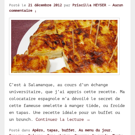
Posté le
21 décembre 2012
par
Priscilla HEYSER
—
Aucun
commentaire ↓
C’est à Salamanque, au cours d’un échange
universitaire, que j’ai appris cette recette. Ma
colocataire espagnole m’a dévoilé le secret de
cette fameuse omelette à manger tiède, ou froide
en tapas. Une recette idéale pour un buffet ou
Tortilla de patatas 
un brunch.
Continuer la lecture
→
Posté dans
Apéro, tapas, buffet
,
Au menu du jour
,