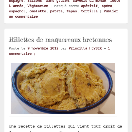
Espagne
,
Saisons
,
Sans gluten
,
Saveurs du monde
,
Toute
l'année
,
Végétarien
|
Marqué comme
apéritif
,
apéro
,
espagnol
,
omelette
,
patata
,
tapas
,
tortilla
|
Publier
un commentaire
Rillettes de maquereaux bretonnes
Posté le
9 novembre 2012
par
Priscilla HEYSER
—
1
commentaire ↓
Une recette de rillettes qui vient tout droit de