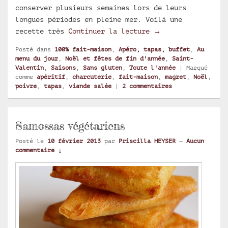
conserver plusieurs semaines lors de leurs
longues périodes en pleine mer. Voilà une
Charcuterie maison
recette très
Continuer la lecture
→
Posté dans
100% fait-maison
,
Apéro, tapas, buffet
,
Au
menu du jour
,
Noël et fêtes de fin d'année
,
Saint-
Valentin
,
Saisons
,
Sans gluten
,
Toute l'année
|
Marqué
comme
apéritif
,
charcuterie
,
fait-maison
,
magret
,
Noël
,
poivre
,
tapas
,
viande salée
|
2
commentaires
Samossas végétariens
Posté le
10 février 2013
par
Priscilla HEYSER
—
Aucun
commentaire ↓