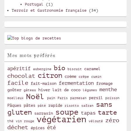
Portugal
(1)
Terroir et Gastronomie française
(34)
Mes mots préférés
bio
apéritif
caramel
aubergine
biscuit
citron
chocolat
crème
crêpe
cumin
facile
fermentation
fait-maison
fromage
menthe
goûter
hiver
lait de coco
gâteau
légumes
Noël
persil
moelleux
pain
Paris
parmesan
poisson
sans
Pâques
pâtes
rapide
pâté
risotto
safran
soupe
gluten
tarte
tapas
sarrasin
végétarien
zéro
thé
vin rouge
vélouté
déchet
été
épices