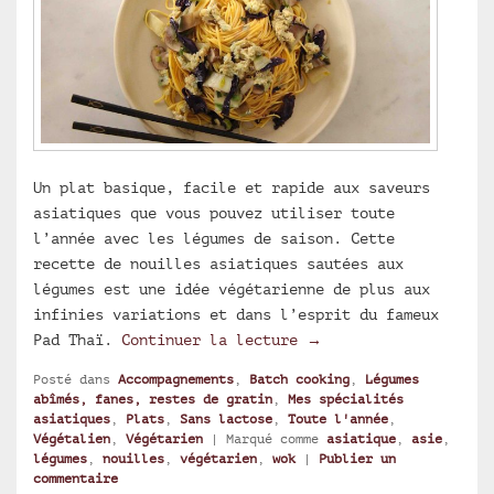
Un plat basique, facile et rapide aux saveurs
asiatiques que vous pouvez utiliser toute
l’année avec les légumes de saison. Cette
recette de nouilles asiatiques sautées aux
légumes est une idée végétarienne de plus aux
infinies variations et dans l’esprit du fameux
Nouilles asiatiques s
Pad Thaï.
Continuer la lecture
→
Posté dans
Accompagnements
,
Batch cooking
,
Légumes
abîmés, fanes, restes de gratin
,
Mes spécialités
asiatiques
,
Plats
,
Sans lactose
,
Toute l'année
,
Végétalien
,
Végétarien
|
Marqué comme
asiatique
,
asie
,
légumes
,
nouilles
,
végétarien
,
wok
|
Publier un
commentaire