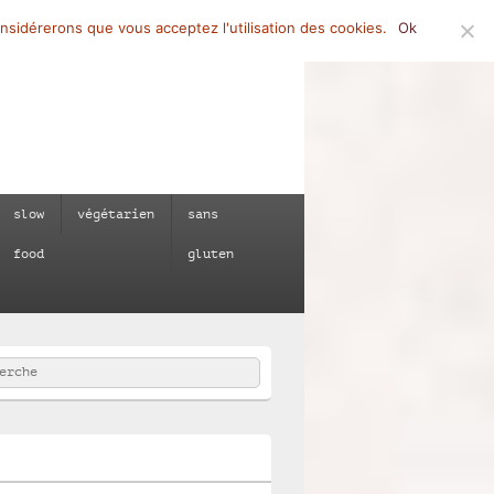
onsidérerons que vous acceptez l'utilisation des cookies.
Ok
slow
végétarien
sans
food
gluten
rcher
e :
e