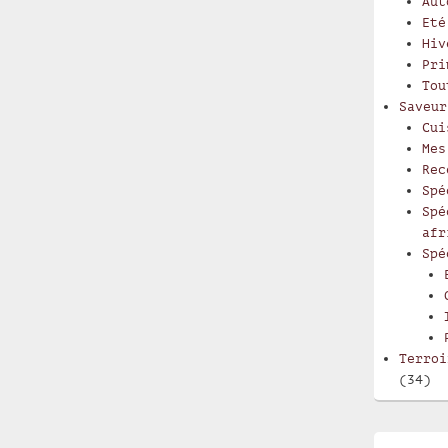
Aut
Eté
Hiv
Pri
Tou
Saveur
Cui
Mes
Rec
Spé
Spé
afr
Spé
Terroi
(34)