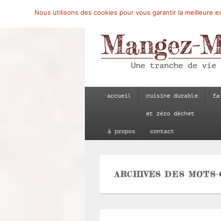
Nous utilisons des cookies pour vous garantir la meilleure ex
Mangez-Moi.fr
Une tranche de vie
Menu
accueil
cuisine durable
fa
principal
et zéro déchet
à propos
contact
ARCHIVES DES MOTS-