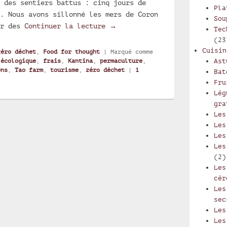
 des sentiers battus : cinq jours de
Pla
. Nous avons sillonné les mers de Coron
Sou
Tao farm à Palawan, un bel ex
ur des
Continuer la lecture
→
Tec
(23
Cuisin
zéro déchet
,
Food for thought
|
Marqué comme
,
écologique
,
frais
,
Kantina
,
permaculture
,
Ast
ons
,
Tao farm
,
tourisme
,
zéro déchet
|
1
Bat
Fru
Lég
gra
Les
Les
Les
Les
(2)
Les
cér
Les
sec
Les
Les