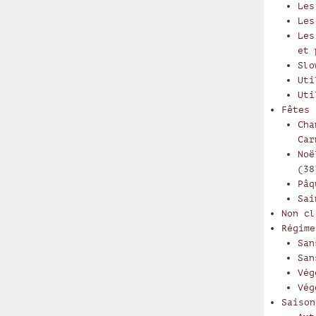
Les
Les
Les
et 
Slo
Uti
Uti
Fêtes
Cha
Car
Noë
(38
Pâq
Sai
Non cl
Régime
San
San
Vég
Vég
Saison