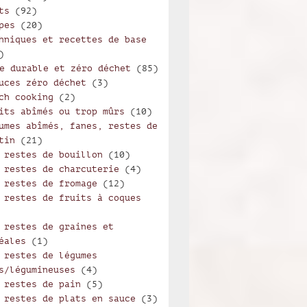
ts
(92)
pes
(20)
emple de cuisine durable
hniques et recettes de base
)
e durable et zéro déchet
(85)
uces zéro déchet
(3)
ch cooking
(2)
its abîmés ou trop mûrs
(10)
umes abîmés, fanes, restes de
tin
(21)
 restes de bouillon
(10)
 restes de charcuterie
(4)
 restes de fromage
(12)
 restes de fruits à coques
 restes de graines et
éales
(1)
 restes de légumes
s/légumineuses
(4)
 restes de pain
(5)
 restes de plats en sauce
(3)