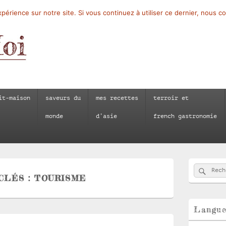
périence sur notre site. Si vous continuez à utiliser ce dernier, nous c
it-maison
saveurs du
mes recettes
terroir et
monde
d’asie
french gastronomie
Zone
Reche
Recherch
principale
CLÉS :
TOURISME
de
widget
pour
la
Langu
barre