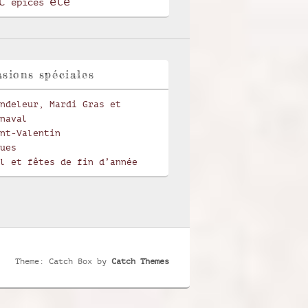
t
été
épices
sions spéciales
ndeleur, Mardi Gras et
naval
nt-Valentin
ues
l et fêtes de fin d’année
Theme: Catch Box by
Catch Themes