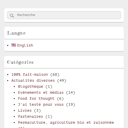
Zone
Rechercher
Recherche :
principale
de
widget
pour
Langue
la
barre
English
latérale
Catégories
100% fait-maison
(68)
Actualités diverses
(49)
Blogothèque
(1)
Evènements et médias
(14)
Food for thought
(6)
J'ai testé pour vous
(19)
Livres
(3)
Partenaires
(1)
Permaculture, agriculture bio et raisonnée