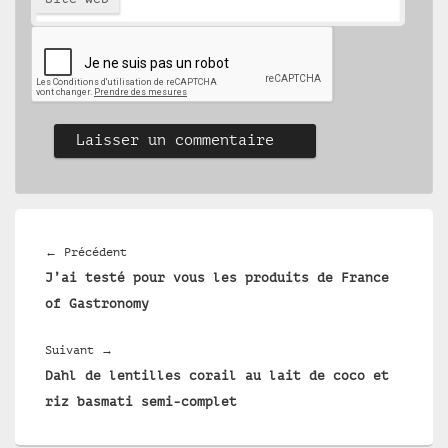
Navigation
de
Article
←
Précédent
l’article
J’ai testé pour vous les produits de France
précédent :
of Gastronomy
Article
Suivant
→
Dahl de lentilles corail au lait de coco et
suivant :
riz basmati semi-complet