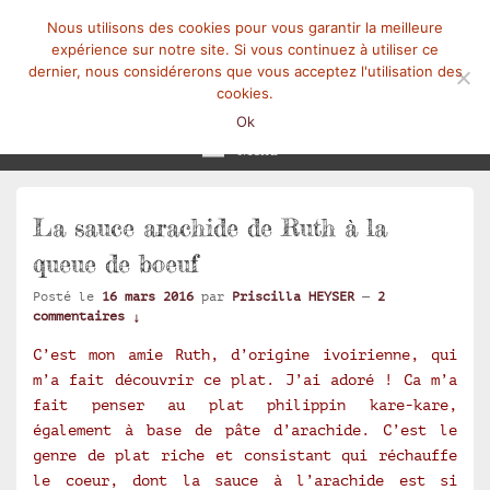
Nous utilisons des cookies pour vous garantir la meilleure
expérience sur notre site. Si vous continuez à utiliser ce
dernier, nous considérerons que vous acceptez l'utilisation des
cookies.
Mangez-Moi.fr
Une tranche de vie
Ok
Menu
La sauce arachide de Ruth à la
queue de boeuf
Posté le
16 mars 2016
par
Priscilla HEYSER
—
2
commentaires ↓
C’est mon amie Ruth, d’origine ivoirienne, qui
m’a fait découvrir ce plat. J’ai adoré ! Ca m’a
fait penser au plat philippin kare-kare,
également à base de pâte d’arachide. C’est le
genre de plat riche et consistant qui réchauffe
le coeur, dont la sauce à l’arachide est si