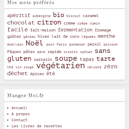
Mes mots préférés
bio
apéritif
caramel
aubergine
biscuit
citron
chocolat
crème
crêpe
cumin
facile
fermentation
fait-maison
fromage
menthe
goûter
hiver
lait de coco
gâteau
légumes
Noël
persil
moelleux
pain
Paris
parmesan
poisson
sans
Pâques
pâtes
rapide
pâté
risotto
safran
soupe
gluten
tarte
tapas
sarrasin
végétarien
zéro
thé
vin rouge
vélouté
déchet
été
épices
Mangez-Moi.fr
Accueil
A propos
Contact
Les livres de recettes