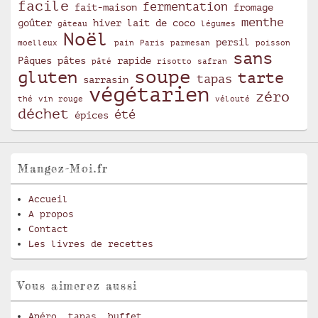
facile
fermentation
fait-maison
fromage
menthe
goûter
hiver
lait de coco
gâteau
légumes
Noël
persil
moelleux
pain
Paris
parmesan
poisson
sans
Pâques
pâtes
rapide
pâté
risotto
safran
soupe
gluten
tarte
tapas
sarrasin
végétarien
zéro
thé
vin rouge
vélouté
déchet
été
épices
Mangez-Moi.fr
Accueil
A propos
Contact
Les livres de recettes
Vous aimerez aussi
Apéro, tapas, buffet