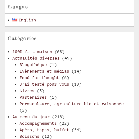
pour
Langue
la
barre
English
latérale
Catégories
100% fait-maison
(68)
Actualités diverses
(49)
Blogothèque
(1)
Evènements et médias
(14)
Food for thought
(6)
J'ai testé pour vous
(19)
Livres
(3)
Partenaires
(1)
Permaculture, agriculture bio et raisonnée
(5)
Au menu du jour
(218)
Accompagnements
(22)
Apéro, tapas, buffet
(54)
Boissons
(12)