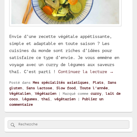
Envie d’une recette végétale appétissante,
simple et adaptable en toute saison ? Les
cuisines du monde sont riches d’idées pour
satisfaire ce type d’envie. Je vous emmène en
voyage avec un curry de légumes aux saveurs
Curry de lé
thaï. C’est parti !
Continuer la lecture
→
Posté dans
Mes spécialités asiatiques
,
Plats
,
Sans
gluten
,
Sans lactose
,
Slow food
,
Toute l'année
,
Végétalien
,
Végétarien
|
Marqué comme
curry
,
lait de
coco
,
légumes
,
thai
,
végétarien
|
Publier un
commentaire
Zone
Rechercher
Recherche :
principale
de
widget