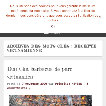
Nous utilisons des cookies pour vous garantir la meilleure
expérience sur notre site. Si vous continuez à utiliser ce
dernier, nous considérerons que vous acceptez l'utilisation des
cookies.
Mangez-Moi.fr
Une tranche de vie
Ok
Menu
ARCHIVES DES MOTS-CLÉS :
RECETTE
VIETNAMIENNE
Bun Cha, barbecue de porc
vietnamien
Posté le
7 novembre 2020
par
Priscilla HEYSER
—
3
commentaires ↓