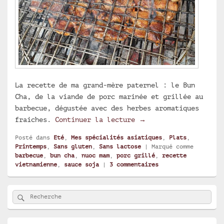
La recette de ma grand-mère paternel : le Bun
Cha, de la viande de porc marinée et grillée au
barbecue, dégustée avec des herbes aromatiques
Bun Cha, barbecue de 
fraiches.
Continuer la lecture
→
Posté dans
Eté
,
Mes spécialités asiatiques
,
Plats
,
Printemps
,
Sans gluten
,
Sans lactose
|
Marqué comme
barbecue
,
bun cha
,
nuoc mam
,
porc grillé
,
recette
vietnamienne
,
sauce soja
|
3
commentaires
Zone
Rechercher
Recherche :
principale
de
widget