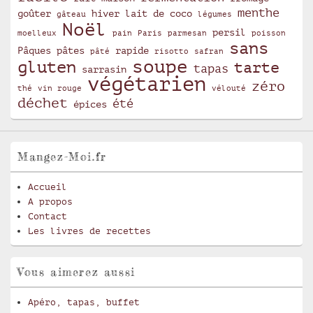
menthe
goûter
hiver
lait de coco
gâteau
légumes
Noël
persil
moelleux
pain
Paris
parmesan
poisson
sans
Pâques
pâtes
rapide
pâté
risotto
safran
soupe
gluten
tarte
tapas
sarrasin
végétarien
zéro
thé
vin rouge
vélouté
déchet
été
épices
Mangez-Moi.fr
Accueil
A propos
Contact
Les livres de recettes
Vous aimerez aussi
Apéro, tapas, buffet