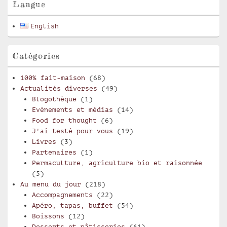
pour
Langue
la
barre
English
latérale
Catégories
100% fait-maison
(68)
Actualités diverses
(49)
Blogothèque
(1)
Evènements et médias
(14)
Food for thought
(6)
J'ai testé pour vous
(19)
Livres
(3)
Partenaires
(1)
Permaculture, agriculture bio et raisonnée
(5)
Au menu du jour
(218)
Accompagnements
(22)
Apéro, tapas, buffet
(54)
Boissons
(12)
Desserts et pâtisseries
(61)