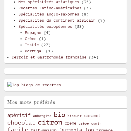
Mes spécialités asiatiques
(35)
Recettes latino-américaines
(3)
Spécialités anglo-saxonnes
(8)
Spécialités du continent africain
(9)
Spécialités européennes
(33)
Espagne
(4)
Grèce
(1)
Italie
(27)
Portugal
(1)
Terroir et Gastronomie française
(34)
Mes mots préférés
bio
apéritif
caramel
aubergine
biscuit
citron
chocolat
crème
crêpe
cumin
facile
fermentation
fait-maison
fromage