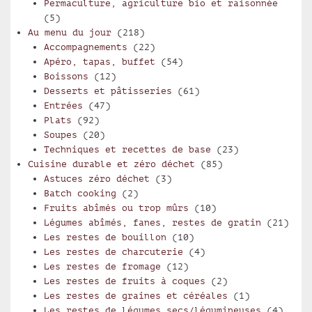
Permaculture, agriculture bio et raisonnée
(5)
Au menu du jour
(218)
Accompagnements
(22)
Apéro, tapas, buffet
(54)
Boissons
(12)
Desserts et pâtisseries
(61)
Entrées
(47)
Plats
(92)
Soupes
(20)
Techniques et recettes de base
(23)
Cuisine durable et zéro déchet
(85)
Astuces zéro déchet
(3)
Batch cooking
(2)
Fruits abîmés ou trop mûrs
(10)
Légumes abîmés, fanes, restes de gratin
(21)
Les restes de bouillon
(10)
Les restes de charcuterie
(4)
Les restes de fromage
(12)
Les restes de fruits à coques
(2)
Les restes de graines et céréales
(1)
Les restes de légumes secs/légumineuses
(4)