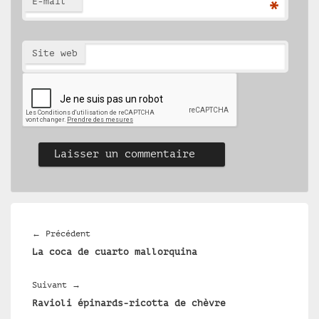
E-mail
*
Site web
Navigation
de
Article
←
Précédent
l’article
La coca de cuarto mallorquina
précédent :
Article
Suivant
→
Ravioli épinards-ricotta de chèvre
suivant :