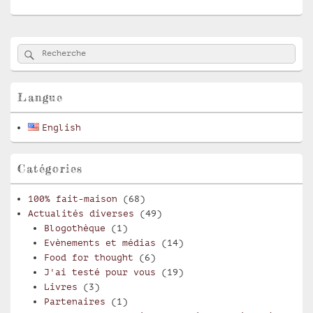
Zone
Rechercher
Recherche :
principale
de
widget
pour
Langue
la
barre
English
latérale
Catégories
100% fait-maison
(68)
Actualités diverses
(49)
Blogothèque
(1)
Evènements et médias
(14)
Food for thought
(6)
J'ai testé pour vous
(19)
Livres
(3)
Partenaires
(1)