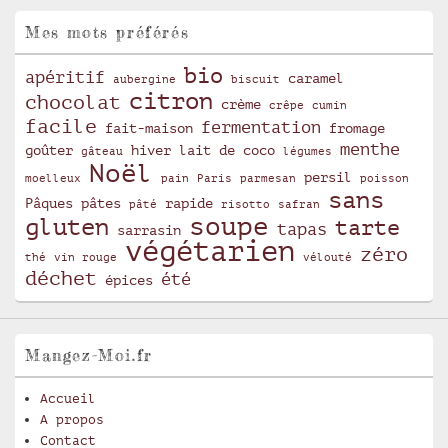
Mes mots préférés
bio
apéritif
caramel
aubergine
biscuit
citron
chocolat
crème
crêpe
cumin
facile
fermentation
fait-maison
fromage
menthe
goûter
hiver
lait de coco
gâteau
légumes
Noël
persil
moelleux
pain
Paris
parmesan
poisson
sans
Pâques
pâtes
rapide
pâté
risotto
safran
soupe
gluten
tarte
tapas
sarrasin
végétarien
zéro
thé
vin rouge
vélouté
déchet
été
épices
Mangez-Moi.fr
Accueil
A propos
Contact