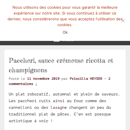
Nous utilisons des cookies pour vous garantir la meilleure
expérience sur notre site. Si vous continuez à utiliser ce
dernier, nous considérerons que vous acceptez l'utilisation des
cookies.
Mangez-Moi.fr
Une tranche de vie
Ok
Menu
Paccheri, sauce crémeuse ricotta et
champignons
Posté le
11 novembre 2019
par
Priscilla HEYSER
—
2
commentaires ↓
Un plat roboratif, automnal et plein de saveurs.
Les paccheri cuits ainsi au four comme des
cannelloni ou des
lasagne
changent un peu du
traditionnel plat de pâtes. C’en est presque
artistique à voir !