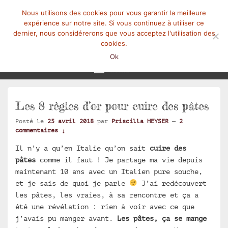
Nous utilisons des cookies pour vous garantir la meilleure
expérience sur notre site. Si vous continuez à utiliser ce
dernier, nous considérerons que vous acceptez l'utilisation des
cookies.
Mangez-Moi.fr
Une tranche de vie
Ok
Menu
Les 8 règles d’or pour cuire des pâtes
Posté le
25 avril 2018
par
Priscilla HEYSER
—
2
commentaires ↓
Il n’y a qu’en Italie qu’on sait
cuire des
pâtes
comme il faut ! Je partage ma vie depuis
maintenant 10 ans avec un Italien pure souche,
et je sais de quoi je parle
J’ai redécouvert
les pâtes, les vraies, à sa rencontre et ça a
été une révélation : rien à voir avec ce que
j’avais pu manger avant.
Les pâtes, ça se mange