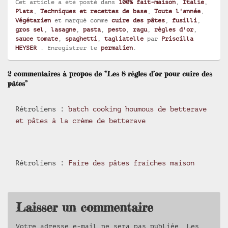
Cet article a été posté dans
100% fait-maison
,
Italie
,
Plats
,
Techniques et recettes de base
,
Toute l'année
,
Végétarien
et marqué comme
cuire des pâtes
,
fusilli
,
gros sel
,
lasagne
,
pasta
,
pesto
,
ragu
,
règles d'or
,
sauce tomate
,
spaghetti
,
tagliatelle
par
Priscilla
HEYSER
. Enregistrer le
permalien
.
2 commentaires à propos de “Les 8 règles d’or pour cuire des
pâtes”
Rétroliens :
batch cooking houmous de betterave
et pâtes à la crème de betterave
Rétroliens :
Faire des pâtes fraiches maison
Laisser un commentaire
Votre adresse e-mail ne sera pas publiée.
Les