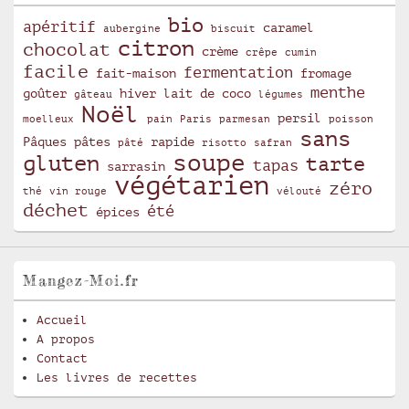
bio
apéritif
caramel
aubergine
biscuit
citron
chocolat
crème
crêpe
cumin
facile
fermentation
fait-maison
fromage
menthe
goûter
hiver
lait de coco
gâteau
légumes
Noël
persil
moelleux
pain
Paris
parmesan
poisson
sans
Pâques
pâtes
rapide
pâté
risotto
safran
soupe
gluten
tarte
tapas
sarrasin
végétarien
zéro
thé
vin rouge
vélouté
déchet
été
épices
Mangez-Moi.fr
Accueil
A propos
Contact
Les livres de recettes