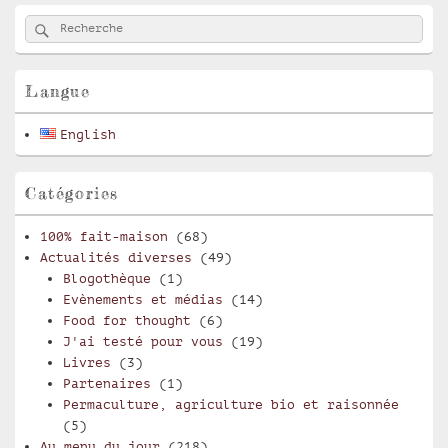
Zone
Rechercher
Recherche :
principale
de
widget
pour
Langue
la
barre
English
latérale
Catégories
100% fait-maison
(68)
Actualités diverses
(49)
Blogothèque
(1)
Evènements et médias
(14)
Food for thought
(6)
J'ai testé pour vous
(19)
Livres
(3)
Partenaires
(1)
Permaculture, agriculture bio et raisonnée
(5)
Au menu du jour
(218)