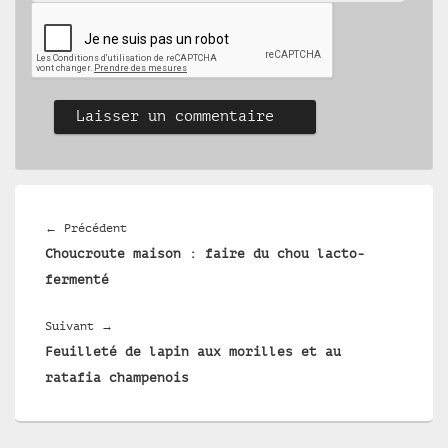
Navigation
de
Article
←
Précédent
l’article
Choucroute maison : faire du chou lacto-
précédent :
fermenté
Article
Suivant
→
Feuilleté de lapin aux morilles et au
suivant :
ratafia champenois