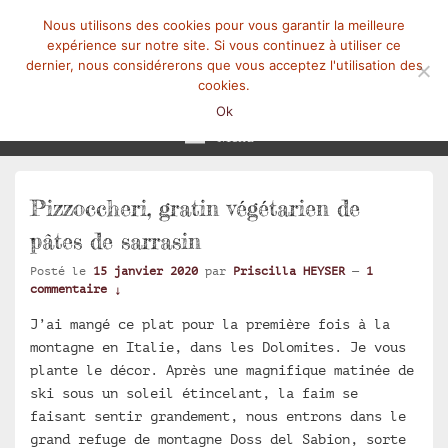
Nous utilisons des cookies pour vous garantir la meilleure
expérience sur notre site. Si vous continuez à utiliser ce
dernier, nous considérerons que vous acceptez l'utilisation des
cookies.
Mangez-Moi.fr
Une tranche de vie
Ok
Menu
Pizzoccheri, gratin végétarien de
pâtes de sarrasin
Posté le
15 janvier 2020
par
Priscilla HEYSER
—
1
commentaire ↓
J’ai mangé ce plat pour la première fois à la
montagne en Italie, dans les Dolomites. Je vous
plante le décor. Après une magnifique matinée de
ski sous un soleil étincelant, la faim se
faisant sentir grandement, nous entrons dans le
grand refuge de montagne Doss del Sabion, sorte