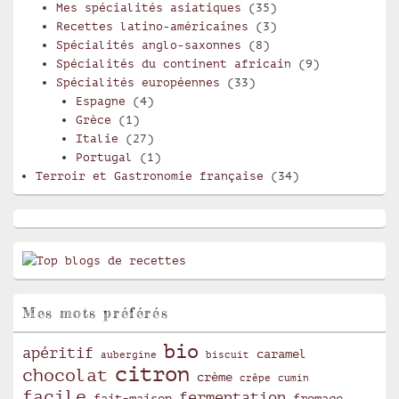
Mes spécialités asiatiques
(35)
Recettes latino-américaines
(3)
Spécialités anglo-saxonnes
(8)
Spécialités du continent africain
(9)
Spécialités européennes
(33)
Espagne
(4)
Grèce
(1)
Italie
(27)
Portugal
(1)
Terroir et Gastronomie française
(34)
Mes mots préférés
bio
apéritif
caramel
aubergine
biscuit
citron
chocolat
crème
crêpe
cumin
facile
fermentation
fait-maison
fromage