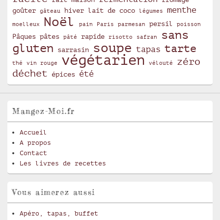
menthe
goûter
hiver
lait de coco
gâteau
légumes
Noël
persil
moelleux
pain
Paris
parmesan
poisson
sans
Pâques
pâtes
rapide
pâté
risotto
safran
soupe
gluten
tarte
tapas
sarrasin
végétarien
zéro
thé
vin rouge
vélouté
déchet
été
épices
Mangez-Moi.fr
Accueil
A propos
Contact
Les livres de recettes
Vous aimerez aussi
Apéro, tapas, buffet