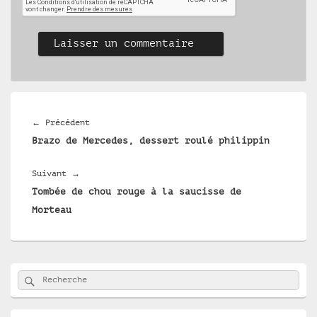
Navigation
de
Article
←
Précédent
l’article
Brazo de Mercedes, dessert roulé philippin
précédent :
Article
Suivant
→
Tombée de chou rouge à la saucisse de
suivant :
Morteau
Zone
Rechercher
Recherche :
principale
de
widget