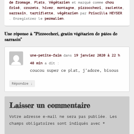
de fromage
,
Plats
,
Végétarien
et marqué comme
chou
frisé
,
crozets
,
hiver
,
montagne
,
pizzoccheri
,
raclette
,
sarrasin
,
tartiflette
,
végétarien
par
Priscilla HEYSER
. Enregistrer le
permalien
.
Une réponse à “Pizzoccheri, gratin végétarien de pâtes de
sarrasin”
une-petite-faim
dans
19 janvier 2020 à 22 h
48 min
a dit :
coucou super ce plat, j’adore, bisous
↓
Répondre
Laisser un commentaire
Votre adresse e-mail ne sera pas publiée.
Les
champs obligatoires sont indiqués avec
*