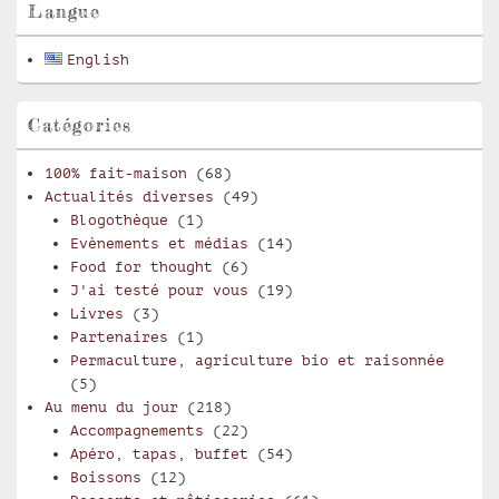
pour
Langue
la
barre
English
latérale
Catégories
100% fait-maison
(68)
Actualités diverses
(49)
Blogothèque
(1)
Evènements et médias
(14)
Food for thought
(6)
J'ai testé pour vous
(19)
Livres
(3)
Partenaires
(1)
Permaculture, agriculture bio et raisonnée
(5)
Au menu du jour
(218)
Accompagnements
(22)
Apéro, tapas, buffet
(54)
Boissons
(12)