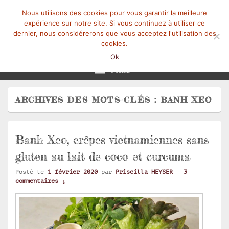
Nous utilisons des cookies pour vous garantir la meilleure
expérience sur notre site. Si vous continuez à utiliser ce
dernier, nous considérerons que vous acceptez l'utilisation des
cookies.
Mangez-Moi.fr
Une tranche de vie
Ok
Menu
ARCHIVES DES MOTS-CLÉS :
BANH XEO
Banh Xeo, crêpes vietnamiennes sans
gluten au lait de coco et curcuma
Posté le
1 février 2020
par
Priscilla HEYSER
—
3
commentaires ↓