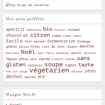
Mes mots préférés
bio
apéritif
caramel
aubergine
biscuit
citron
chocolat
crème
crêpe
cumin
facile
fermentation
fait-maison
fromage
menthe
goûter
hiver
lait de coco
gâteau
légumes
Noël
persil
moelleux
pain
Paris
parmesan
poisson
sans
Pâques
pâtes
rapide
pâté
risotto
safran
soupe
gluten
tarte
tapas
sarrasin
végétarien
zéro
thé
vin rouge
vélouté
déchet
été
épices
Mangez-Moi.fr
Accueil