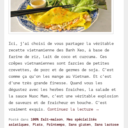
Ici, j’ai choisi de vous partager la véritable
recette vietnamienne des Banh Xeo, à base de
farine de riz, lait de coco et curcuma. Ces
crêpes vietnamiennes sont farcies de petites
crevettes, de porc et de germes de soja. C’est
comme ça qu’on les mange au Vietnam. Et c’est
d’une très grande finesse. Quand vous les
dégustez avec les herbes fraiches, la salade et
la sauce Nuoc Mam, c’est une véritable explosion
de saveurs et de fraicheur en bouche. C’est
Banh Xeo, crêp
vraiment exquis.
Continuer la lecture
→
Posté dans
100% fait-maison
,
Mes spécialités
asiatiques
,
Plats
,
Printemps
,
Sans gluten
,
Sans lactose