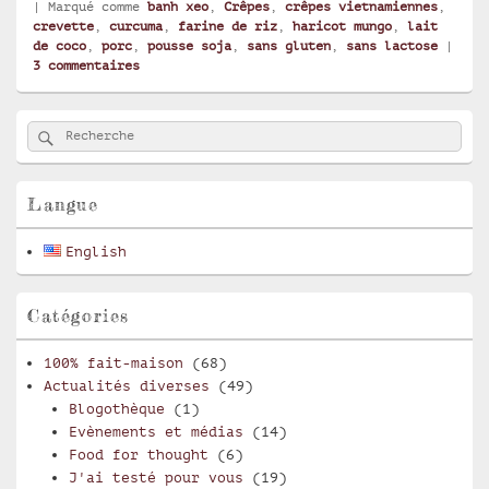
|
Marqué comme
banh xeo
,
Crêpes
,
crêpes vietnamiennes
,
crevette
,
curcuma
,
farine de riz
,
haricot mungo
,
lait
de coco
,
porc
,
pousse soja
,
sans gluten
,
sans lactose
|
3
commentaires
Zone
Rechercher
Recherche :
principale
de
widget
pour
Langue
la
barre
English
latérale
Catégories
100% fait-maison
(68)
Actualités diverses
(49)
Blogothèque
(1)
Evènements et médias
(14)
Food for thought
(6)
J'ai testé pour vous
(19)