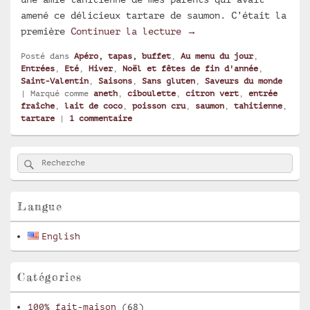
amené ce délicieux tartare de saumon. C’était la
Tartare de saumon à la
première
Continuer la lecture
→
Posté dans
Apéro, tapas, buffet
,
Au menu du jour
,
Entrées
,
Eté
,
Hiver
,
Noël et fêtes de fin d'année
,
Saint-Valentin
,
Saisons
,
Sans gluten
,
Saveurs du monde
|
Marqué comme
aneth
,
ciboulette
,
citron vert
,
entrée
fraîche
,
lait de coco
,
poisson cru
,
saumon
,
tahitienne
,
tartare
|
1
commentaire
Zone
Rechercher
Recherche :
principale
de
widget
pour
Langue
la
barre
English
latérale
Catégories
100% fait-maison
(68)