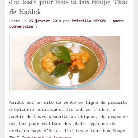
J’ai testé pour vous la box Soupe Thaï
de Kaïduk
Posté le
23 janvier 2019
par
Priscilla HEYSER
—
Aucun
commentaire ↓
Kaïduk est un site de vente en ligne de produits
d’épicerie asiatiques. Ils ont eu l’idée, à
partir de leurs produits asiatiques, de proposer
des box pour réaliser des plats typiques de
certains pays d’Asie. J’ai testé leur box Soupe
J’ai testé pour vous la bo
Thaï
Continuer la lecture
→