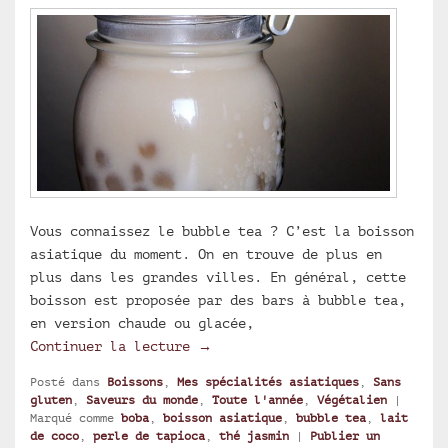
Vous connaissez le bubble tea ? C’est la boisson
asiatique du moment. On en trouve de plus en
plus dans les grandes villes. En général, cette
boisson est proposée par des bars à bubble tea,
en version chaude ou glacée,
Bubble tea : thé jasmin, lait d
Continuer la lecture
→
Posté dans
Boissons
,
Mes spécialités asiatiques
,
Sans
gluten
,
Saveurs du monde
,
Toute l'année
,
Végétalien
|
Marqué comme
boba
,
boisson asiatique
,
bubble tea
,
lait
de coco
,
perle de tapioca
,
thé jasmin
|
Publier un