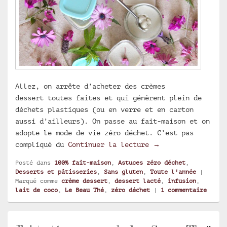
Allez, on arrête d’acheter des crèmes
dessert toutes faites et qui génèrent plein de
déchets plastiques (ou en verre et en carton
aussi d’ailleurs). On passe au fait-maison et on
adopte le mode de vie zéro déchet. C’est pas
Crèmes dessert au 
compliqué du
Continuer la lecture
→
Posté dans
100% fait-maison
,
Astuces zéro déchet
,
Desserts et pâtisseries
,
Sans gluten
,
Toute l'année
|
Marqué comme
crème dessert
,
dessert lacté
,
infusion
,
lait de coco
,
Le Beau Thé
,
zéro déchet
|
1
commentaire