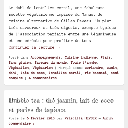
Le dahl de lentilles corail, une fabuleuse
recette végétarienne inpirée du Manuel de
cuisine alternative de Gilles Daveau. Un plat
très savoureux et très digeste, exemple typique
de l’association parfaite entre une légumineuse
et une céréale pour profiter de tous
Dahl de lentilles corail au lai
Continuer la lecture
→
Posté dans
Accompagnements
,
Cuisine indienne
,
Plats
,
Sans gluten
,
Saveurs du monde
,
Toute l'année
,
Végétalien
,
Végétarien
|
Marqué comme
coriandre
,
cumin
,
dahl
,
lait de coco
,
lentilles corail
,
riz basmati
,
semi
complet
|
4
commentaires
Bubble tea : thé jasmin, lait de coco
et perles de tapioca
Posté le
6 février 2015
par
Priscilla HEYSER
—
Aucun
commentaire ↓