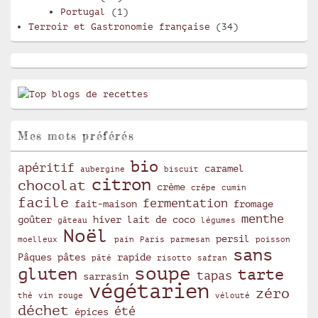
Portugal
(1)
Terroir et Gastronomie française
(34)
Mes mots préférés
bio
apéritif
caramel
aubergine
biscuit
citron
chocolat
crème
crêpe
cumin
facile
fermentation
fait-maison
fromage
menthe
goûter
hiver
lait de coco
gâteau
légumes
Noël
persil
moelleux
pain
Paris
parmesan
poisson
sans
Pâques
pâtes
rapide
pâté
risotto
safran
soupe
gluten
tarte
tapas
sarrasin
végétarien
zéro
thé
vin rouge
vélouté
déchet
été
épices