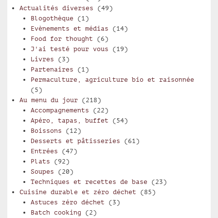
Actualités diverses
(49)
Blogothèque
(1)
Evènements et médias
(14)
Food for thought
(6)
J'ai testé pour vous
(19)
Livres
(3)
Partenaires
(1)
Permaculture, agriculture bio et raisonnée
(5)
Au menu du jour
(218)
Accompagnements
(22)
Apéro, tapas, buffet
(54)
Boissons
(12)
Desserts et pâtisseries
(61)
Entrées
(47)
Plats
(92)
Soupes
(20)
Techniques et recettes de base
(23)
Cuisine durable et zéro déchet
(85)
Astuces zéro déchet
(3)
Batch cooking
(2)