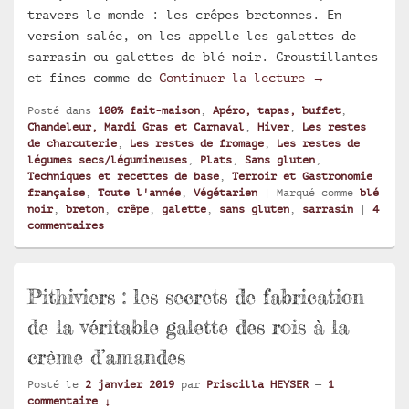
travers le monde : les crêpes bretonnes. En
version salée, on les appelle les galettes de
sarrasin ou galettes de blé noir. Croustillantes
Galettes de s
et fines comme de
Continuer la lecture
→
Posté dans
100% fait-maison
,
Apéro, tapas, buffet
,
Chandeleur, Mardi Gras et Carnaval
,
Hiver
,
Les restes
de charcuterie
,
Les restes de fromage
,
Les restes de
légumes secs/légumineuses
,
Plats
,
Sans gluten
,
Techniques et recettes de base
,
Terroir et Gastronomie
française
,
Toute l'année
,
Végétarien
|
Marqué comme
blé
noir
,
breton
,
crêpe
,
galette
,
sans gluten
,
sarrasin
|
4
commentaires
Pithiviers : les secrets de fabrication
de la véritable galette des rois à la
crème d’amandes
Posté le
2 janvier 2019
par
Priscilla HEYSER
—
1
commentaire ↓