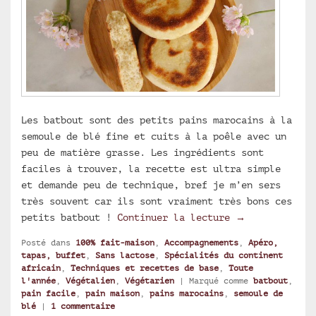
Les batbout sont des petits pains marocains à la
semoule de blé fine et cuits à la poêle avec un
peu de matière grasse. Les ingrédients sont
faciles à trouver, la recette est ultra simple
et demande peu de technique, bref je m’en sers
très souvent car ils sont vraiment très bons ces
Pain maison : 
petits batbout !
Continuer la lecture
→
Posté dans
100% fait-maison
,
Accompagnements
,
Apéro,
tapas, buffet
,
Sans lactose
,
Spécialités du continent
africain
,
Techniques et recettes de base
,
Toute
l'année
,
Végétalien
,
Végétarien
|
Marqué comme
batbout
,
pain facile
,
pain maison
,
pains marocains
,
semoule de
blé
|
1
commentaire