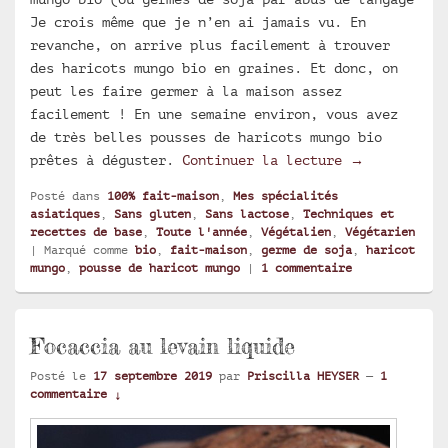
Je crois même que je n’en ai jamais vu. En
revanche, on arrive plus facilement à trouver
des haricots mungo bio en graines. Et donc, on
peut les faire germer à la maison assez
facilement ! En une semaine environ, vous avez
de très belles pousses de haricots mungo bio
Pousses de h
prêtes à déguster.
Continuer la lecture
→
Posté dans
100% fait-maison
,
Mes spécialités
asiatiques
,
Sans gluten
,
Sans lactose
,
Techniques et
recettes de base
,
Toute l'année
,
Végétalien
,
Végétarien
|
Marqué comme
bio
,
fait-maison
,
germe de soja
,
haricot
mungo
,
pousse de haricot mungo
|
1
commentaire
Focaccia au levain liquide
Posté le
17 septembre 2019
par
Priscilla HEYSER
—
1
commentaire ↓