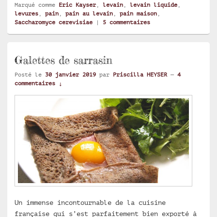
Marqué comme
Eric Kayser
,
levain
,
levain liquide
,
levures
,
pain
,
pain au levain
,
pain maison
,
Saccharomyce cerevisiae
|
5
commentaires
Galettes de sarrasin
Posté le
30 janvier 2019
par
Priscilla HEYSER
—
4
commentaires ↓
Un immense incontournable de la cuisine
française qui s’est parfaitement bien exporté à