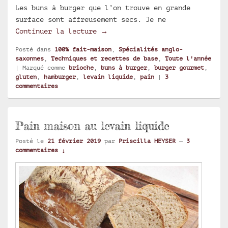
Les buns à burger que l’on trouve en grande
surface sont affreusement secs. Je ne
Pain maison : buns à burger bri
Continuer la lecture
→
Posté dans
100% fait-maison
,
Spécialités anglo-
saxonnes
,
Techniques et recettes de base
,
Toute l'année
|
Marqué comme
brioche
,
buns à burger
,
burger gourmet
,
gluten
,
hamburger
,
levain liquide
,
pain
|
3
commentaires
Pain maison au levain liquide
Posté le
21 février 2019
par
Priscilla HEYSER
—
3
commentaires ↓