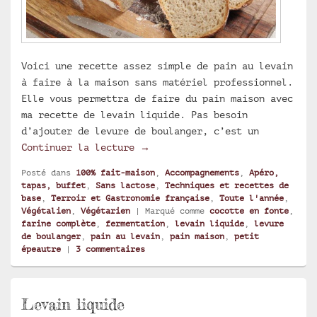
Voici une recette assez simple de pain au levain
à faire à la maison sans matériel professionnel.
Elle vous permettra de faire du pain maison avec
ma recette de levain liquide. Pas besoin
d’ajouter de levure de boulanger, c’est un
Pain maison au levain liquide
Continuer la lecture
→
Posté dans
100% fait-maison
,
Accompagnements
,
Apéro,
tapas, buffet
,
Sans lactose
,
Techniques et recettes de
base
,
Terroir et Gastronomie française
,
Toute l'année
,
Végétalien
,
Végétarien
|
Marqué comme
cocotte en fonte
,
farine complète
,
fermentation
,
levain liquide
,
levure
de boulanger
,
pain au levain
,
pain maison
,
petit
épeautre
|
3
commentaires
Levain liquide