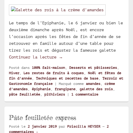
Le temps de l’Epiphanie, le 6 janvier ou bien le
deuxième dimanche après Noël, est encore
l’occasion après les fêtes de fin d’année de se
retrouver en famille autour d’une table pour
tirer les rois et déguster la fameuse galette
Pithiviers : les secrets de fab
Continuer la lecture
→
Posté dans
100% fait-maison
,
Desserts et pâtisseries
,
Hiver
,
Les restes de fruits à coques
,
Noël et fêtes de
fin d'année
,
Techniques et recettes de base
,
Terroir et
Gastronomie française
|
Marqué comme
amandes
,
crème
d'amandes
,
épiphanie
,
frangipane
,
galette des rois
,
pâte feuilletée
,
pithiviers
|
1
commentaire
Pâte feuilletée express
Posté le
2 janvier 2019
par
Priscilla HEYSER
—
2
commentaires ↓