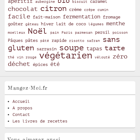
bio
apéritif
caramel
aubergine
biscuit
citron
chocolat
crème
crêpe
cumin
facile
fermentation
fait-maison
fromage
menthe
goûter
hiver
lait de coco
gâteau
légumes
Noël
persil
moelleux
pain
Paris
parmesan
poisson
sans
Pâques
pâtes
rapide
pâté
risotto
safran
soupe
gluten
tarte
tapas
sarrasin
végétarien
zéro
thé
vin rouge
vélouté
déchet
été
épices
Mangez-Moi.fr
Accueil
A propos
Contact
Les livres de recettes
Vous aimerez aussi