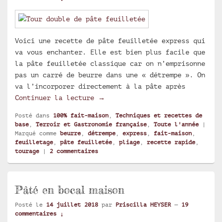
Voici une recette de pâte feuilletée express qui
va vous enchanter. Elle est bien plus facile que
la pâte feuilletée classique car on n’emprisonne
pas un carré de beurre dans une « détrempe ». On
va l’incorporer directement à la pâte après
Pâte feuilletée express
Continuer la lecture
→
Posté dans
100% fait-maison
,
Techniques et recettes de
base
,
Terroir et Gastronomie française
,
Toute l'année
|
Marqué comme
beurre
,
détrempe
,
express
,
fait-maison
,
feuilletage
,
pâte feuilletée
,
pliage
,
recette rapide
,
tourage
|
2
commentaires
Pâté en bocal maison
Posté le
14 juillet 2018
par
Priscilla HEYSER
—
19
commentaires ↓