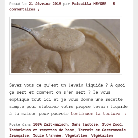
Posté le
21 février 2019
par
Priscilla HEYSER
—
5
commentaires ↓
Savez-vous ce qu’est un levain liquide ? A quoi
ça sert et comment on s’en sert ? Je vous
explique tout ici et je vous donne une recette
simple pour élaborer votre propre levain liquide
Levain
à la maison pour pouvoir
Continuer la lecture
→
Posté dans
100% fait-maison
,
Sans lactose
,
Slow food
,
Techniques et recettes de base
,
Terroir et Gastronomie
française
,
Toute l'année
,
Végétalien
,
Végétarien
|