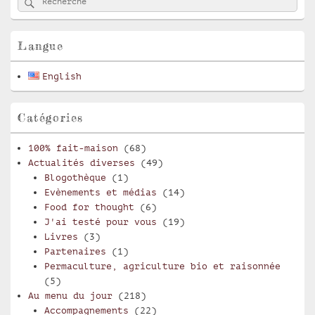
principale
de
widget
pour
Langue
la
barre
English
latérale
Catégories
100% fait-maison
(68)
Actualités diverses
(49)
Blogothèque
(1)
Evènements et médias
(14)
Food for thought
(6)
J'ai testé pour vous
(19)
Livres
(3)
Partenaires
(1)
Permaculture, agriculture bio et raisonnée
(5)
Au menu du jour
(218)
Accompagnements
(22)