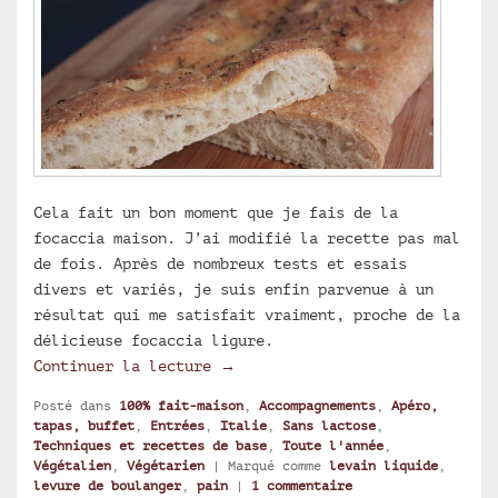
Cela fait un bon moment que je fais de la
focaccia maison. J’ai modifié la recette pas mal
de fois. Après de nombreux tests et essais
divers et variés, je suis enfin parvenue à un
résultat qui me satisfait vraiment, proche de la
délicieuse focaccia ligure.
Focaccia au levain liquide
Continuer la lecture
→
Posté dans
100% fait-maison
,
Accompagnements
,
Apéro,
tapas, buffet
,
Entrées
,
Italie
,
Sans lactose
,
Techniques et recettes de base
,
Toute l'année
,
Végétalien
,
Végétarien
|
Marqué comme
levain liquide
,
levure de boulanger
,
pain
|
1
commentaire