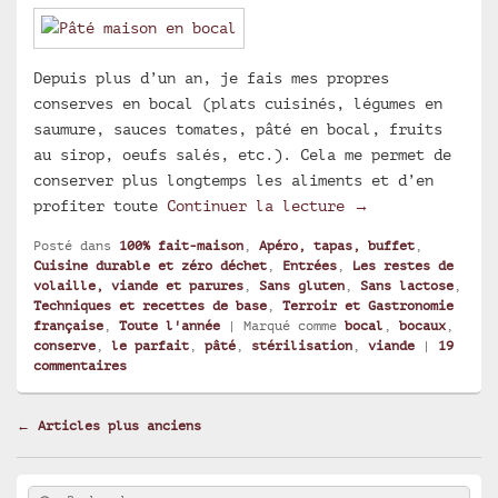
Depuis plus d’un an, je fais mes propres
conserves en bocal (plats cuisinés, légumes en
saumure, sauces tomates, pâté en bocal, fruits
au sirop, oeufs salés, etc.). Cela me permet de
conserver plus longtemps les aliments et d’en
Pâté en bocal ma
profiter toute
Continuer la lecture
→
Posté dans
100% fait-maison
,
Apéro, tapas, buffet
,
Cuisine durable et zéro déchet
,
Entrées
,
Les restes de
volaille, viande et parures
,
Sans gluten
,
Sans lactose
,
Techniques et recettes de base
,
Terroir et Gastronomie
française
,
Toute l'année
|
Marqué comme
bocal
,
bocaux
,
conserve
,
le parfait
,
pâté
,
stérilisation
,
viande
|
19
commentaires
Navigation
←
Articles plus anciens
dans
les
Zone
articles
Rechercher
Recherche :