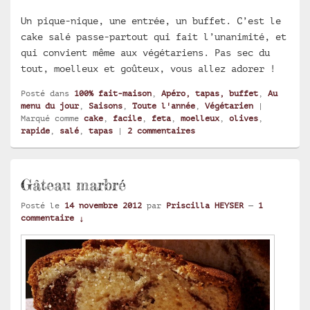
Un pique-nique, une entrée, un buffet. C’est le
cake salé passe-partout qui fait l’unanimité, et
qui convient même aux végétariens. Pas sec du
tout, moelleux et goûteux, vous allez adorer !
Posté dans
100% fait-maison
,
Apéro, tapas, buffet
,
Au
menu du jour
,
Saisons
,
Toute l'année
,
Végétarien
|
Marqué comme
cake
,
facile
,
feta
,
moelleux
,
olives
,
rapide
,
salé
,
tapas
|
2
commentaires
Gâteau marbré
Posté le
14 novembre 2012
par
Priscilla HEYSER
—
1
commentaire ↓