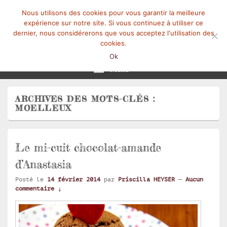
Nous utilisons des cookies pour vous garantir la meilleure
expérience sur notre site. Si vous continuez à utiliser ce
dernier, nous considérerons que vous acceptez l'utilisation des
cookies.
Mangez-Moi.fr
Une tranche de vie
Ok
Menu
ARCHIVES DES MOTS-CLÉS :
MOELLEUX
Le mi-cuit chocolat-amande
d’Anastasia
Posté le
14 février 2014
par
Priscilla HEYSER
—
Aucun
commentaire ↓