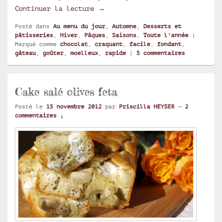
Fondants au chocolat vraiment f
Continuer la lecture
→
Posté dans
Au menu du jour
,
Automne
,
Desserts et
pâtisseries
,
Hiver
,
Pâques
,
Saisons
,
Toute l'année
|
Marqué comme
chocolat
,
craquant
,
facile
,
fondant
,
gâteau
,
goûter
,
moelleux
,
rapide
|
5
commentaires
Cake salé olives feta
Posté le
15 novembre 2012
par
Priscilla HEYSER
—
2
commentaires ↓