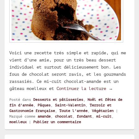
Voici une recette très simple et rapide, qui me
vient d’une amie, pour un très beau dessert
individuel et surtout délicieusement bon. Les
fous de chocolat seront ravis, et les gourmands
rassasiés. Ce mi-cuit chocolat-amande est un
Le mi-cuit c
gâteau moelleux et
Continuer la lecture
→
Posté dans
Desserts et pâtisseries
,
Noël et fêtes de
fin d'année
,
Pâques
,
Saint-Valentin
,
Terroir et
Gastronomie française
,
Toute l'année
,
Végétarien
|
Marqué comme
amande
,
chocolat
,
fondant
,
mi-cuit
,
moelleux
|
Publier un commentaire