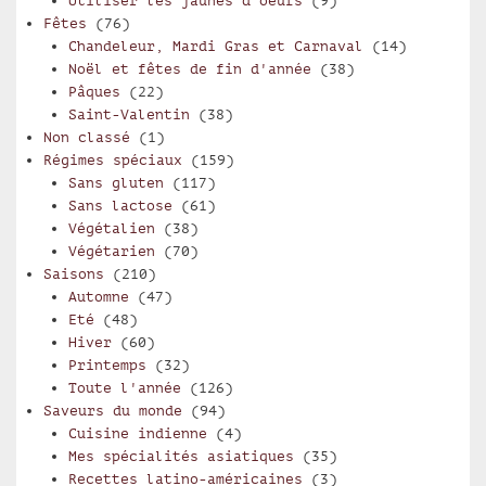
Utiliser les jaunes d'oeufs
(9)
Fêtes
(76)
Chandeleur, Mardi Gras et Carnaval
(14)
Noël et fêtes de fin d'année
(38)
Pâques
(22)
Saint-Valentin
(38)
Non classé
(1)
Régimes spéciaux
(159)
Sans gluten
(117)
Sans lactose
(61)
Végétalien
(38)
Végétarien
(70)
Saisons
(210)
Automne
(47)
Eté
(48)
Hiver
(60)
Printemps
(32)
Toute l'année
(126)
Saveurs du monde
(94)
Cuisine indienne
(4)
Mes spécialités asiatiques
(35)
Recettes latino-américaines
(3)