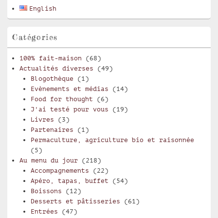
barre
English
latérale
Catégories
100% fait-maison
(68)
Actualités diverses
(49)
Blogothèque
(1)
Evènements et médias
(14)
Food for thought
(6)
J'ai testé pour vous
(19)
Livres
(3)
Partenaires
(1)
Permaculture, agriculture bio et raisonnée
(5)
Au menu du jour
(218)
Accompagnements
(22)
Apéro, tapas, buffet
(54)
Boissons
(12)
Desserts et pâtisseries
(61)
Entrées
(47)