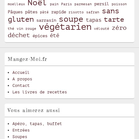
Noël
persil
moelleux
pain
Paris
parmesan
poisson
sans
Pâques
pâtes
rapide
pâté
risotto
safran
soupe
gluten
tarte
tapas
sarrasin
végétarien
zéro
thé
vin rouge
vélouté
déchet
été
épices
Mangez-Moi.fr
Accueil
A propos
Contact
Les livres de recettes
Vous aimerez aussi
Apéro, tapas, buffet
Entrées
Soupes