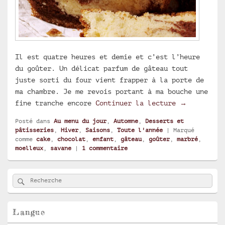
Il est quatre heures et demie et c’est l’heure
du goûter. Un délicat parfum de gâteau tout
juste sorti du four vient frapper à la porte de
ma chambre. Je me revois portant à ma bouche une
Gâteau marb
fine tranche encore
Continuer la lecture
→
Posté dans
Au menu du jour
,
Automne
,
Desserts et
pâtisseries
,
Hiver
,
Saisons
,
Toute l'année
|
Marqué
comme
cake
,
chocolat
,
enfant
,
gâteau
,
goûter
,
marbré
,
moelleux
,
savane
|
1
commentaire
Zone
Rechercher
Recherche :
principale
de
widget
pour
Langue
la