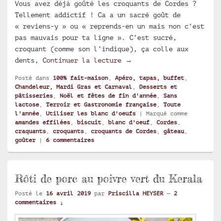
Vous avez déjà goûté les croquants de Cordes ?
Tellement addictif ! Ca a un sacré goût de
« reviens-y » ou « reprends-en un mais non c’est
pas mauvais pour ta ligne ». C’est sucré,
croquant (comme son l’indique), ça colle aux
Croquants de Cordes aux 
dents,
Continuer la lecture
→
Posté dans
100% fait-maison
,
Apéro, tapas, buffet
,
Chandeleur, Mardi Gras et Carnaval
,
Desserts et
pâtisseries
,
Noël et fêtes de fin d'année
,
Sans
lactose
,
Terroir et Gastronomie française
,
Toute
l'année
,
Utiliser les blanc d'oeufs
|
Marqué comme
amandes effilées
,
biscuit
,
blanc d'oeuf
,
Cordes
,
craquants
,
croquants
,
croquants de Cordes
,
gâteau
,
goûter
|
6
commentaires
Rôti de porc au poivre vert du Kerala
Posté le
16 avril 2019
par
Priscilla HEYSER
—
2
commentaires ↓