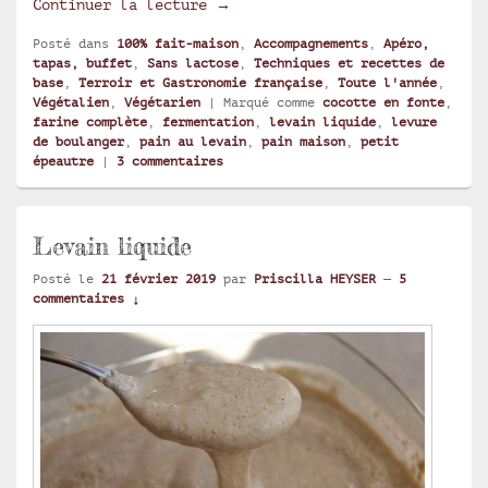
Pain maison au levain liquide
Continuer la lecture
→
Posté dans
100% fait-maison
,
Accompagnements
,
Apéro,
tapas, buffet
,
Sans lactose
,
Techniques et recettes de
base
,
Terroir et Gastronomie française
,
Toute l'année
,
Végétalien
,
Végétarien
|
Marqué comme
cocotte en fonte
,
farine complète
,
fermentation
,
levain liquide
,
levure
de boulanger
,
pain au levain
,
pain maison
,
petit
épeautre
|
3
commentaires
Levain liquide
Posté le
21 février 2019
par
Priscilla HEYSER
—
5
commentaires ↓