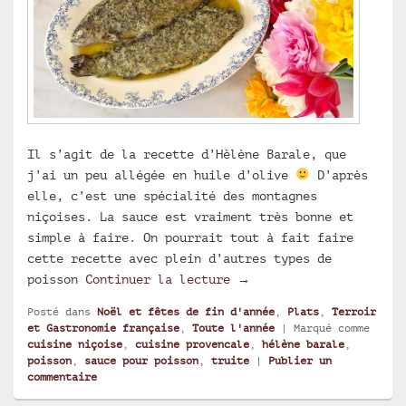
Il s’agit de la recette d’Hèlène Barale, que
j’ai un peu allégée en huile d’olive
D’après
elle, c’est une spécialité des montagnes
niçoises. La sauce est vraiment très bonne et
simple à faire. On pourrait tout à fait faire
cette recette avec plein d’autres types de
Truites à la niçoise fa
poisson
Continuer la lecture
→
Posté dans
Noël et fêtes de fin d'année
,
Plats
,
Terroir
et Gastronomie française
,
Toute l'année
|
Marqué comme
cuisine niçoise
,
cuisine provencale
,
hélène barale
,
poisson
,
sauce pour poisson
,
truite
|
Publier un
commentaire