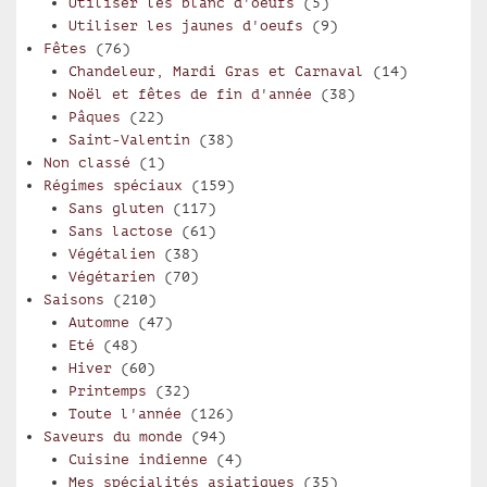
Utiliser les blanc d'oeufs
(5)
Utiliser les jaunes d'oeufs
(9)
Fêtes
(76)
Chandeleur, Mardi Gras et Carnaval
(14)
Noël et fêtes de fin d'année
(38)
Pâques
(22)
Saint-Valentin
(38)
Non classé
(1)
Régimes spéciaux
(159)
Sans gluten
(117)
Sans lactose
(61)
Végétalien
(38)
Végétarien
(70)
Saisons
(210)
Automne
(47)
Eté
(48)
Hiver
(60)
Printemps
(32)
Toute l'année
(126)
Saveurs du monde
(94)
Cuisine indienne
(4)
Mes spécialités asiatiques
(35)