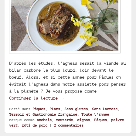
D’après les études, l’agneau serait la viande au
bilan carbone le plus lourd, loin devant le
boeuf. Alors, et si cette année pour Pâques on
évitait l’agneau dans notre assiette pour penser
à la planète ? Je vous propose comme
Rôti de porc au poivre vert du 
Continuer la lecture
→
Posté dans
Pâques
,
Plats
,
Sans gluten
,
Sans lactose
,
Terroir et Gastronomie française
,
Toute l'année
|
Marqué comme
anchois
,
moutarde
,
oignon
,
Pâques
,
poivre
vert
,
rôti de porc
|
2
commentaires