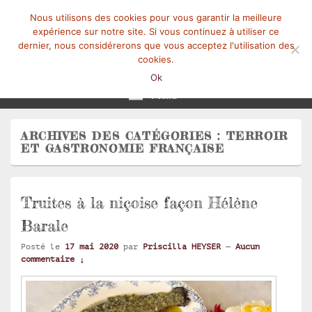
Nous utilisons des cookies pour vous garantir la meilleure
expérience sur notre site. Si vous continuez à utiliser ce
dernier, nous considérerons que vous acceptez l'utilisation des
cookies.
Mangez-Moi.fr
Une tranche de vie
Ok
Menu
ARCHIVES DES CATÉGORIES :
TERROIR
ET GASTRONOMIE FRANÇAISE
Truites à la niçoise façon Hélène
Barale
Posté le
17 mai 2020
par
Priscilla HEYSER
—
Aucun
commentaire ↓