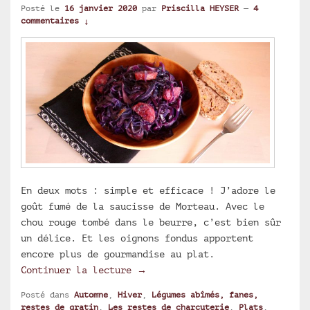
Posté le
16 janvier 2020
par
Priscilla HEYSER
—
4
commentaires ↓
En deux mots : simple et efficace ! J’adore le
goût fumé de la saucisse de Morteau. Avec le
chou rouge tombé dans le beurre, c’est bien sûr
un délice. Et les oignons fondus apportent
encore plus de gourmandise au plat.
Tombée de chou rouge à la sauci
Continuer la lecture
→
Posté dans
Automne
,
Hiver
,
Légumes abîmés, fanes,
restes de gratin
,
Les restes de charcuterie
,
Plats
,