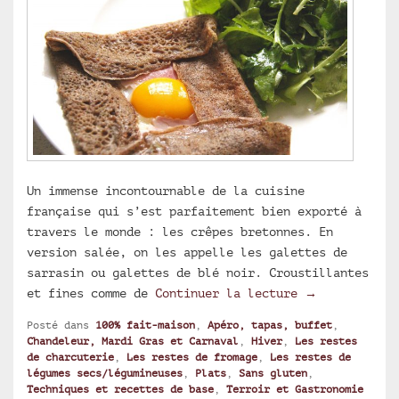
Un immense incontournable de la cuisine
française qui s’est parfaitement bien exporté à
travers le monde : les crêpes bretonnes. En
version salée, on les appelle les galettes de
sarrasin ou galettes de blé noir. Croustillantes
Galettes de s
et fines comme de
Continuer la lecture
→
Posté dans
100% fait-maison
,
Apéro, tapas, buffet
,
Chandeleur, Mardi Gras et Carnaval
,
Hiver
,
Les restes
de charcuterie
,
Les restes de fromage
,
Les restes de
légumes secs/légumineuses
,
Plats
,
Sans gluten
,
Techniques et recettes de base
,
Terroir et Gastronomie