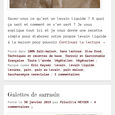
Savez-vous ce qu’est un levain liquide ? A quoi
ça sert et comment on s’en sert ? Je vous
explique tout ici et je vous donne une recette
simple pour élaborer votre propre levain liquide
Levain
à la maison pour pouvoir
Continuer la lecture
→
Posté dans
100% fait-maison
,
Sans lactose
,
Slow food
,
Techniques et recettes de base
,
Terroir et Gastronomie
française
,
Toute l'année
,
Végétalien
,
Végétarien
|
Marqué comme
Eric Kayser
,
levain
,
levain liquide
,
levures
,
pain
,
pain au levain
,
pain maison
,
Saccharomyce cerevisiae
|
5
commentaires
Galettes de sarrasin
Posté le
30 janvier 2019
par
Priscilla HEYSER
—
4
commentaires ↓