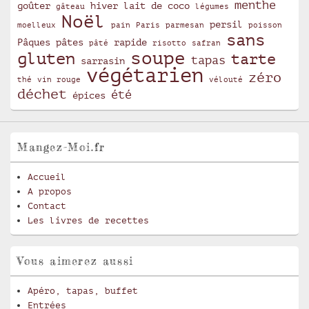
menthe
goûter
hiver
lait de coco
gâteau
légumes
Noël
persil
moelleux
pain
Paris
parmesan
poisson
sans
Pâques
pâtes
rapide
pâté
risotto
safran
soupe
gluten
tarte
tapas
sarrasin
végétarien
zéro
thé
vin rouge
vélouté
déchet
été
épices
Mangez-Moi.fr
Accueil
A propos
Contact
Les livres de recettes
Vous aimerez aussi
Apéro, tapas, buffet
Entrées