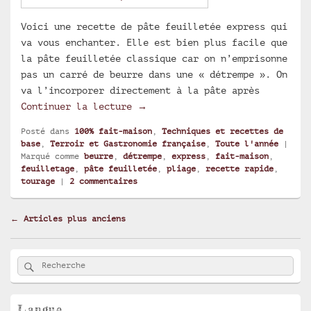
Voici une recette de pâte feuilletée express qui
va vous enchanter. Elle est bien plus facile que
la pâte feuilletée classique car on n’emprisonne
pas un carré de beurre dans une « détrempe ». On
va l’incorporer directement à la pâte après
Pâte feuilletée express
Continuer la lecture
→
Posté dans
100% fait-maison
,
Techniques et recettes de
base
,
Terroir et Gastronomie française
,
Toute l'année
|
Marqué comme
beurre
,
détrempe
,
express
,
fait-maison
,
feuilletage
,
pâte feuilletée
,
pliage
,
recette rapide
,
tourage
|
2
commentaires
Navigation
←
Articles plus anciens
dans
les
Zone
articles
Rechercher
Recherche :
principale
de
widget
pour
Langue