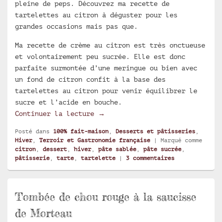
pleine de peps. Découvrez ma recette de
tartelettes au citron à déguster pour les
grandes occasions mais pas que.
Ma recette de crème au citron est très onctueuse
et volontairement peu sucrée. Elle est donc
parfaite surmontée d’une meringue ou bien avec
un fond de citron confit à la base des
tartelettes au citron pour venir équilibrer le
sucre et l’acide en bouche.
Tartelettes au citron crémeux
Continuer la lecture
→
Posté dans
100% fait-maison
,
Desserts et pâtisseries
,
Hiver
,
Terroir et Gastronomie française
|
Marqué comme
citron
,
dessert
,
hiver
,
pâte sablée
,
pâte sucrée
,
pâtisserie
,
tarte
,
tartelette
|
3
commentaires
Tombée de chou rouge à la saucisse
de Morteau