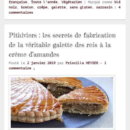
française
,
Toute l'année
,
Végétarien
|
Marqué comme
blé
noir
,
breton
,
crêpe
,
galette
,
sans gluten
,
sarrasin
|
4
commentaires
Pithiviers : les secrets de fabrication
de la véritable galette des rois à la
crème d’amandes
Posté le
2 janvier 2019
par
Priscilla HEYSER
—
1
commentaire ↓