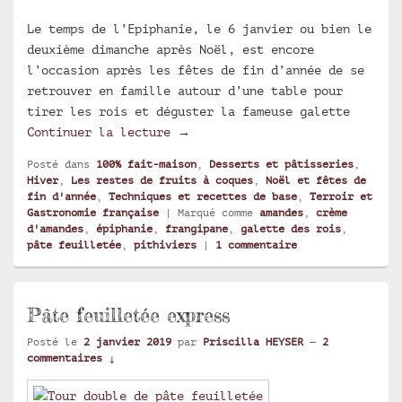
Le temps de l’Epiphanie, le 6 janvier ou bien le
deuxième dimanche après Noël, est encore
l’occasion après les fêtes de fin d’année de se
retrouver en famille autour d’une table pour
tirer les rois et déguster la fameuse galette
Pithiviers : les secrets de fab
Continuer la lecture
→
Posté dans
100% fait-maison
,
Desserts et pâtisseries
,
Hiver
,
Les restes de fruits à coques
,
Noël et fêtes de
fin d'année
,
Techniques et recettes de base
,
Terroir et
Gastronomie française
|
Marqué comme
amandes
,
crème
d'amandes
,
épiphanie
,
frangipane
,
galette des rois
,
pâte feuilletée
,
pithiviers
|
1
commentaire
Pâte feuilletée express
Posté le
2 janvier 2019
par
Priscilla HEYSER
—
2
commentaires ↓