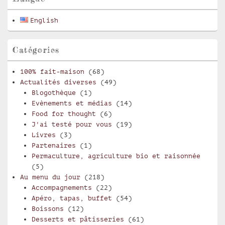
la
barre
English
latérale
Catégories
100% fait-maison
(68)
Actualités diverses
(49)
Blogothèque
(1)
Evènements et médias
(14)
Food for thought
(6)
J'ai testé pour vous
(19)
Livres
(3)
Partenaires
(1)
Permaculture, agriculture bio et raisonnée
(5)
Au menu du jour
(218)
Accompagnements
(22)
Apéro, tapas, buffet
(54)
Boissons
(12)
Desserts et pâtisseries
(61)