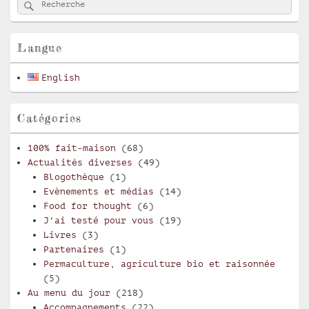
Rechercher
Recherche :
principale
de
widget
pour
Langue
la
barre
English
latérale
Catégories
100% fait-maison
(68)
Actualités diverses
(49)
Blogothèque
(1)
Evènements et médias
(14)
Food for thought
(6)
J'ai testé pour vous
(19)
Livres
(3)
Partenaires
(1)
Permaculture, agriculture bio et raisonnée
(5)
Au menu du jour
(218)
Accompagnements
(22)