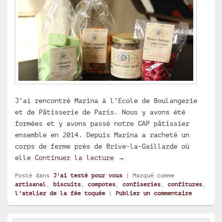
J’ai rencontré Marina à l’Ecole de Boulangerie
et de Pâtisserie de Paris. Nous y avons été
formées et y avons passé notre CAP pâtissier
ensemble en 2014. Depuis Marina a racheté un
corps de ferme près de Brive-la-Gaillarde où
L’Atelier de La Fée Toquée
elle
Continuer la lecture
→
Posté dans
J'ai testé pour vous
|
Marqué comme
artisanal
,
biscuits
,
compotes
,
confiseries
,
confitures
,
l'atelier de la fée toquée
|
Publier un commentaire
Zone