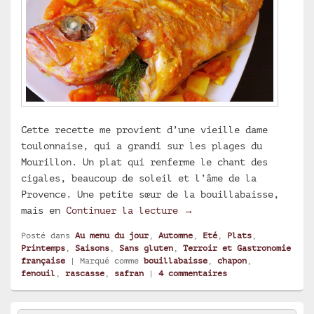
Cette recette me provient d’une vieille dame
toulonnaise, qui a grandi sur les plages du
Mourillon. Un plat qui renferme le chant des
cigales, beaucoup de soleil et l’âme de la
Provence. Une petite sœur de la bouillabaisse,
La rascasse entière (ou
mais en
Continuer la lecture
→
Posté dans
Au menu du jour
,
Automne
,
Eté
,
Plats
,
Printemps
,
Saisons
,
Sans gluten
,
Terroir et Gastronomie
française
|
Marqué comme
bouillabaisse
,
chapon
,
fenouil
,
rascasse
,
safran
|
4
commentaires
Zone