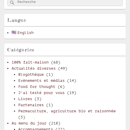
Rechercher
Recherche :
principale
de
widget
pour
Langue
la
barre
English
latérale
Catégories
100% fait-maison
(68)
Actualités diverses
(49)
Blogothèque
(1)
Evènements et médias
(14)
Food for thought
(6)
J'ai testé pour vous
(19)
Livres
(3)
Partenaires
(1)
Permaculture, agriculture bio et raisonnée
(5)
Au menu du jour
(218)
Accompagnements
(22)