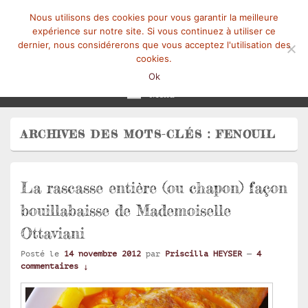
Nous utilisons des cookies pour vous garantir la meilleure
expérience sur notre site. Si vous continuez à utiliser ce
dernier, nous considérerons que vous acceptez l'utilisation des
cookies.
Mangez-Moi.fr
Une tranche de vie
Ok
Menu
ARCHIVES DES MOTS-CLÉS :
FENOUIL
La rascasse entière (ou chapon) façon
bouillabaisse de Mademoiselle
Ottaviani
Posté le
14 novembre 2012
par
Priscilla HEYSER
—
4
commentaires ↓