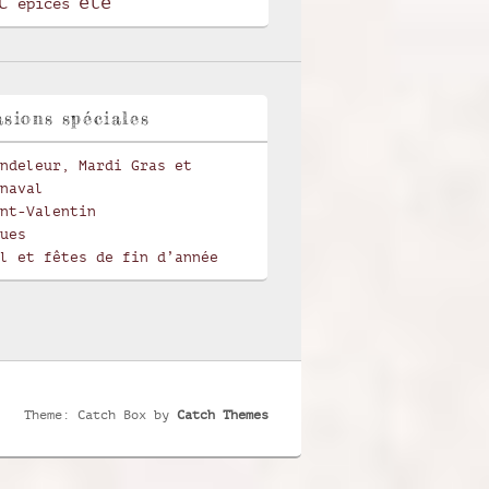
t
été
épices
sions spéciales
ndeleur, Mardi Gras et
naval
nt-Valentin
ues
l et fêtes de fin d’année
Theme: Catch Box by
Catch Themes