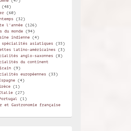
omne
(47)
(48)
er
(60)
ntemps
(32)
te l'année
(126)
s du monde
(94)
sine indienne
(4)
 spécialités asiatiques
(35)
ettes latino-américaines
(3)
cialités anglo-saxonnes
(8)
cialités du continent
icain
(9)
cialités européennes
(33)
Espagne
(4)
Grèce
(1)
Italie
(27)
Portugal
(1)
r et Gastronomie française