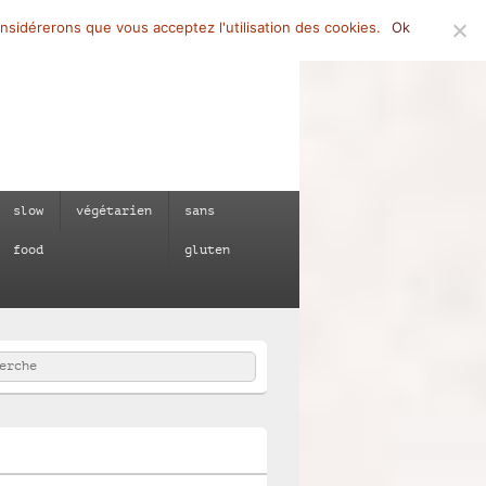
onsidérerons que vous acceptez l'utilisation des cookies.
Ok
slow
végétarien
sans
food
gluten
rcher
e :
e