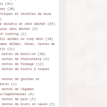
Marcela
ts
(92)
pes
(20)
hniques et recettes de base
)
e durable et zéro déchet
(85)
uces zéro déchet
(3)
ch cooking
(2)
its abîmés ou trop mûrs
(10)
umes abîmés, fanes, restes de
tin
(21)
 restes de bouillon
(10)
 restes de charcuterie
(4)
 restes de fromage
(12)
 restes de fruits à coques
 restes de graines et
éales
(1)
 restes de légumes
s/légumineuses
(4)
 restes de pain
(5)
 restes de plats en sauce
(3)