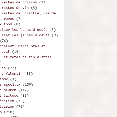
 restes de poisson
(1)
 restes de vin
(5)
 restes de volaille, viande
parures
(7)
w food
(8)
liser les blanc d'oeufs
(5)
liser les jaunes d'oeufs
(9)
(76)
ndeleur, Mardi Gras et
naval
(14)
l et fêtes de fin d'année
)
ues
(22)
nt-Valentin
(38)
assé
(1)
s spéciaux
(159)
s gluten
(117)
s lactose
(61)
étalien
(38)
étarien
(70)
s
(210)