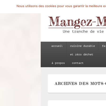
Nous utilisons des cookies pour vous garantir la meilleure ex
Mangez-Moi.fr
Une tranche de vie
Menu
accueil
cuisine durable
fa
principal
et zéro déchet
à propos
contact
ARCHIVES DES MOTS-