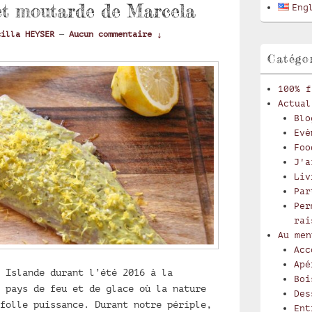
latérale
 et moutarde de Marcela
Eng
cilla HEYSER
—
Aucun commentaire ↓
Catégo
100% f
Actual
Blo
Evè
Foo
J'a
Liv
Par
Per
rai
Au men
Acc
Apé
 Islande durant l’été 2016 à la
Boi
 pays de feu et de glace où la nature
Des
folle puissance. Durant notre périple,
Ent