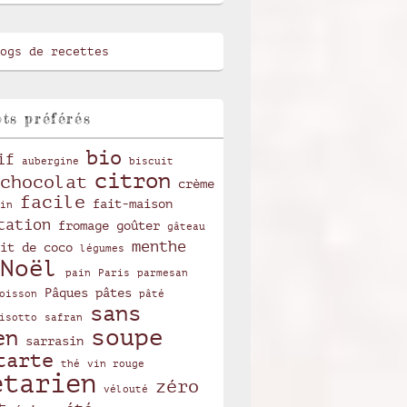
ts préférés
bio
if
aubergine
biscuit
citron
chocolat
crème
facile
fait-maison
in
tation
fromage
goûter
gâteau
menthe
it de coco
légumes
Noël
pain
Paris
parmesan
Pâques
pâtes
oisson
pâté
sans
isotto
safran
soupe
en
sarrasin
tarte
thé
vin rouge
étarien
zéro
vélouté