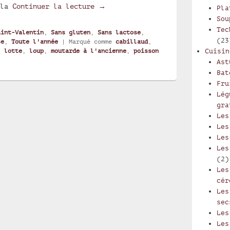
Cabillaud citron et moutarde de 
ela
Continuer la lecture
→
Pla
Sou
Tec
aint-Valentin
,
Sans gluten
,
Sans lactose
,
(23
se
,
Toute l'année
|
Marqué comme
cabillaud
,
,
lotte
,
loup
,
moutarde à l'ancienne
,
poisson
Cuisin
Ast
Bat
Fru
Lég
gra
Les
Les
Les
Les
(2)
Les
cér
Les
sec
Les
Les