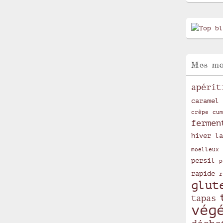
Mes mo
apérit
caramel
crêpe
cum
fermen
hiver
la
moelleux
persil
p
rapide
r
glut
tapas
vég