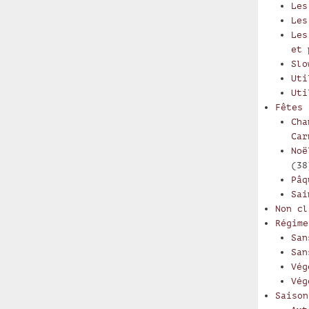
Les
Les
Les
et 
Slo
Uti
Uti
Fêtes
Cha
Car
Noë
(38
Pâq
Sai
Non cl
Régime
San
San
Vég
Vég
Saison