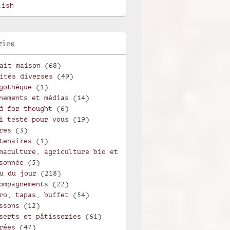
lish
ries
ait-maison
(68)
ités diverses
(49)
gothèque
(1)
nements et médias
(14)
d for thought
(6)
i testé pour vous
(19)
res
(3)
tenaires
(1)
maculture, agriculture bio et
sonnée
(5)
u du jour
(218)
ompagnements
(22)
ro, tapas, buffet
(54)
ssons
(12)
serts et pâtisseries
(61)
rées
(47)