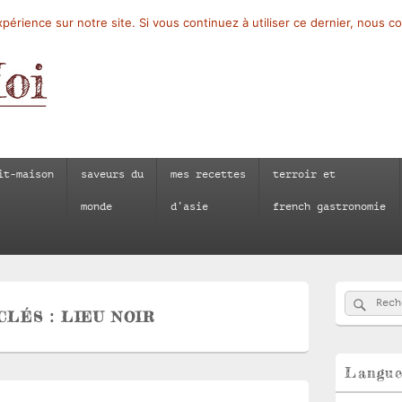
périence sur notre site. Si vous continuez à utiliser ce dernier, nous c
it-maison
saveurs du
mes recettes
terroir et
monde
d’asie
french gastronomie
Zone
Reche
Recherch
principale
CLÉS :
LIEU NOIR
de
widget
pour
la
Langu
barre