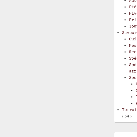
Aut
Eté
Hiv
Pri
Tou
Saveur
Cui
Mes
Rec
Spé
Spé
afr
Spé
Terroi
(34)