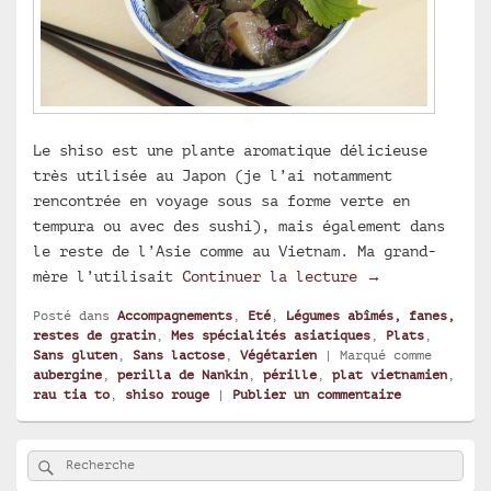
Le shiso est une plante aromatique délicieuse
très utilisée au Japon (je l’ai notamment
rencontrée en voyage sous sa forme verte en
tempura ou avec des sushi), mais également dans
le reste de l’Asie comme au Vietnam. Ma grand-
Aubergines au 
mère l’utilisait
Continuer la lecture
→
Posté dans
Accompagnements
,
Eté
,
Légumes abîmés, fanes,
restes de gratin
,
Mes spécialités asiatiques
,
Plats
,
Sans gluten
,
Sans lactose
,
Végétarien
|
Marqué comme
aubergine
,
perilla de Nankin
,
pérille
,
plat vietnamien
,
rau tia to
,
shiso rouge
|
Publier un commentaire
Zone
Rechercher
Recherche :
principale
de