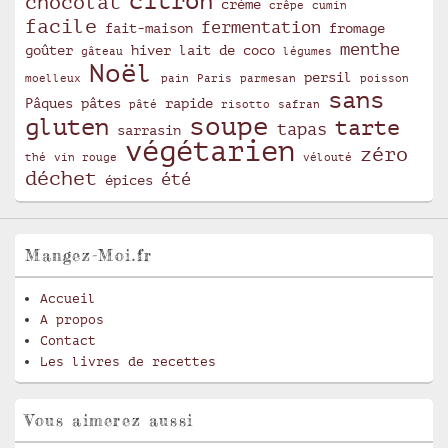
citron
chocolat
crème
crêpe
cumin
facile
fermentation
fait-maison
fromage
menthe
goûter
hiver
lait de coco
gâteau
légumes
Noël
persil
moelleux
pain
Paris
parmesan
poisson
sans
Pâques
pâtes
rapide
pâté
risotto
safran
soupe
gluten
tarte
tapas
sarrasin
végétarien
zéro
thé
vin rouge
vélouté
déchet
été
épices
Mangez-Moi.fr
Accueil
A propos
Contact
Les livres de recettes
Vous aimerez aussi