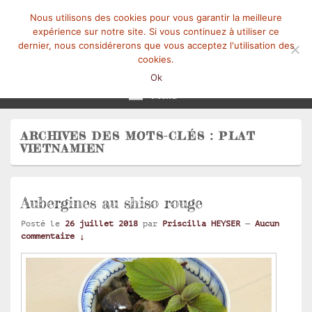
Nous utilisons des cookies pour vous garantir la meilleure
expérience sur notre site. Si vous continuez à utiliser ce
dernier, nous considérerons que vous acceptez l'utilisation des
cookies.
Mangez-Moi.fr
Une tranche de vie
Ok
Menu
ARCHIVES DES MOTS-CLÉS :
PLAT
VIETNAMIEN
Aubergines au shiso rouge
Posté le
26 juillet 2018
par
Priscilla HEYSER
—
Aucun
commentaire ↓