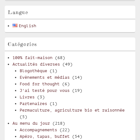
widget
pour
Langue
la
barre
English
latérale
Catégories
100% fait-maison
(68)
Actualités diverses
(49)
Blogothèque
(1)
Evènements et médias
(14)
Food for thought
(6)
J'ai testé pour vous
(19)
Livres
(3)
Partenaires
(1)
Permaculture, agriculture bio et raisonnée
(5)
Au menu du jour
(218)
Accompagnements
(22)
Apéro, tapas, buffet
(54)