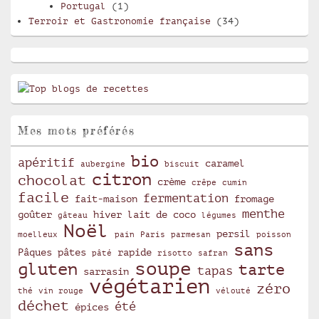
Portugal
(1)
Terroir et Gastronomie française
(34)
Mes mots préférés
bio
apéritif
caramel
aubergine
biscuit
citron
chocolat
crème
crêpe
cumin
facile
fermentation
fait-maison
fromage
menthe
goûter
hiver
lait de coco
gâteau
légumes
Noël
persil
moelleux
pain
Paris
parmesan
poisson
sans
Pâques
pâtes
rapide
pâté
risotto
safran
soupe
gluten
tarte
tapas
sarrasin
végétarien
zéro
thé
vin rouge
vélouté
déchet
été
épices