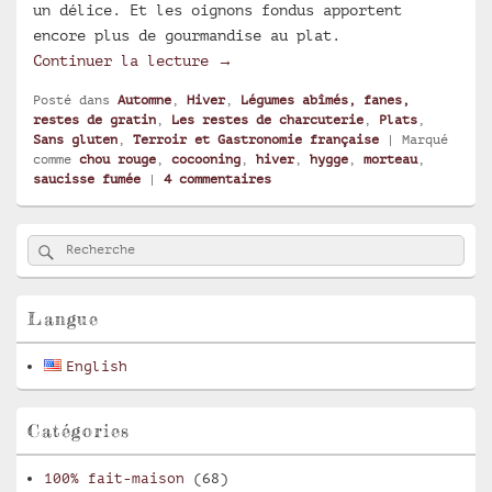
un délice. Et les oignons fondus apportent
encore plus de gourmandise au plat.
Tombée de chou rouge à la sauci
Continuer la lecture
→
Posté dans
Automne
,
Hiver
,
Légumes abîmés, fanes,
restes de gratin
,
Les restes de charcuterie
,
Plats
,
Sans gluten
,
Terroir et Gastronomie française
|
Marqué
comme
chou rouge
,
cocooning
,
hiver
,
hygge
,
morteau
,
saucisse fumée
|
4
commentaires
Zone
Rechercher
Recherche :
principale
de
widget
pour
Langue
la
barre
English
latérale
Catégories
100% fait-maison
(68)