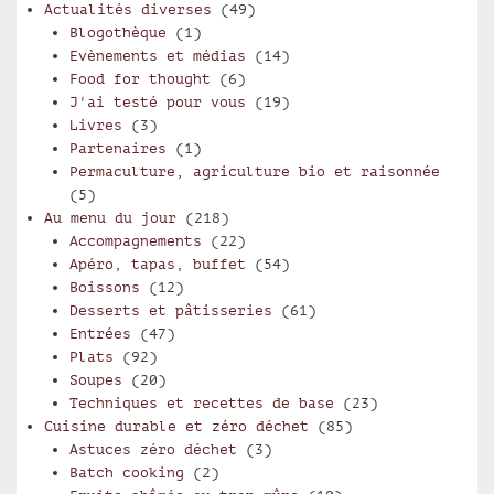
Actualités diverses
(49)
Blogothèque
(1)
Evènements et médias
(14)
Food for thought
(6)
J'ai testé pour vous
(19)
Livres
(3)
Partenaires
(1)
Permaculture, agriculture bio et raisonnée
(5)
Au menu du jour
(218)
Accompagnements
(22)
Apéro, tapas, buffet
(54)
Boissons
(12)
Desserts et pâtisseries
(61)
Entrées
(47)
Plats
(92)
Soupes
(20)
Techniques et recettes de base
(23)
Cuisine durable et zéro déchet
(85)
Astuces zéro déchet
(3)
Batch cooking
(2)