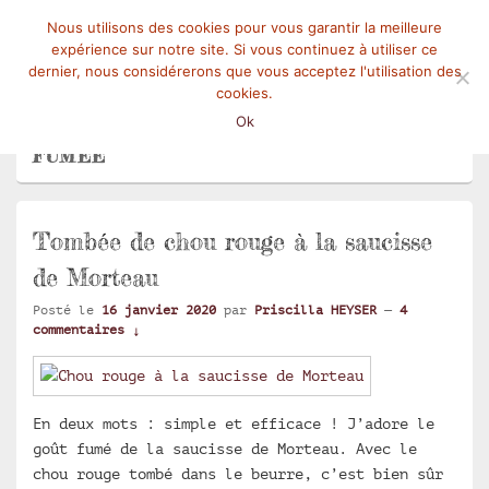
Nous utilisons des cookies pour vous garantir la meilleure
Mangez-Moi.fr
Une tranche de vie
expérience sur notre site. Si vous continuez à utiliser ce
Menu
dernier, nous considérerons que vous acceptez l'utilisation des
cookies.
Ok
ARCHIVES DES MOTS-CLÉS :
SAUCISSE
FUMÉE
Tombée de chou rouge à la saucisse
de Morteau
Posté le
16 janvier 2020
par
Priscilla HEYSER
—
4
commentaires ↓
En deux mots : simple et efficace ! J’adore le
goût fumé de la saucisse de Morteau. Avec le
chou rouge tombé dans le beurre, c’est bien sûr