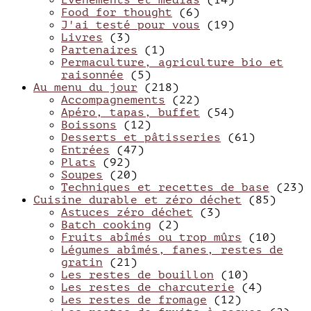
Evènements et médias
(14)
Food for thought
(6)
J'ai testé pour vous
(19)
Livres
(3)
Partenaires
(1)
Permaculture, agriculture bio et
raisonnée
(5)
Au menu du jour
(218)
Accompagnements
(22)
Apéro, tapas, buffet
(54)
Boissons
(12)
Desserts et pâtisseries
(61)
Entrées
(47)
Plats
(92)
Soupes
(20)
Techniques et recettes de base
(23)
Cuisine durable et zéro déchet
(85)
Astuces zéro déchet
(3)
Batch cooking
(2)
Fruits abîmés ou trop mûrs
(10)
Légumes abîmés, fanes, restes de
gratin
(21)
Les restes de bouillon
(10)
Les restes de charcuterie
(4)
Les restes de fromage
(12)