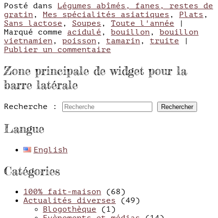
Posté dans
Légumes abîmés, fanes, restes de
gratin
,
Mes spécialités asiatiques
,
Plats
,
Sans lactose
,
Soupes
,
Toute l'année
|
Marqué comme
acidulé
,
bouillon
,
bouillon
vietnamien
,
poisson
,
tamarin
,
truite
|
Publier un commentaire
Zone principale de widget pour la
barre latérale
Recherche :
Rechercher
Langue
English
Catégories
100% fait-maison
(68)
Actualités diverses
(49)
Blogothèque
(1)