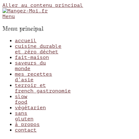
Aller au contenu principal
Menu
Mangez-Moi.fr
Une tranche de vie
Menu principal
accueil
cuisine durable
et zéro déchet
fait-maison
saveurs du
monde
mes recettes
d’asie
terroir et
french gastronomie
slow
food
végétarien
sans
gluten
à propos
contact