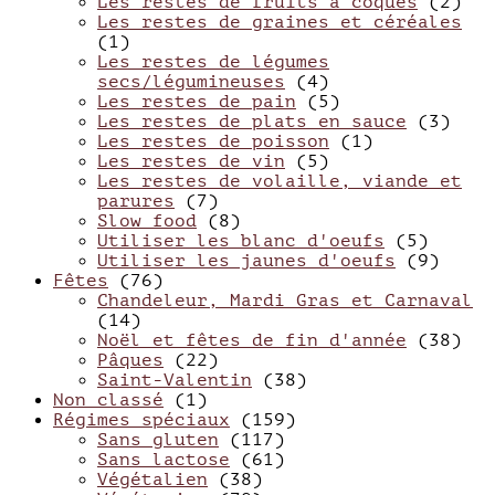
Les restes de fruits à coques
(2)
Les restes de graines et céréales
(1)
Les restes de légumes
secs/légumineuses
(4)
Les restes de pain
(5)
Les restes de plats en sauce
(3)
Les restes de poisson
(1)
Les restes de vin
(5)
Les restes de volaille, viande et
parures
(7)
Slow food
(8)
Utiliser les blanc d'oeufs
(5)
Utiliser les jaunes d'oeufs
(9)
Fêtes
(76)
Chandeleur, Mardi Gras et Carnaval
(14)
Noël et fêtes de fin d'année
(38)
Pâques
(22)
Saint-Valentin
(38)
Non classé
(1)
Régimes spéciaux
(159)
Sans gluten
(117)
Sans lactose
(61)
Végétalien
(38)