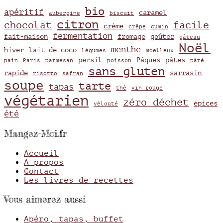
bio
apéritif
caramel
aubergine
biscuit
citron
chocolat
facile
crème
crêpe
cumin
fermentation
fait-maison
fromage
goûter
gâteau
Noël
menthe
hiver
lait de coco
légumes
moelleux
persil
Pâques
pâtes
pain
Paris
parmesan
poisson
pâté
sans gluten
rapide
sarrasin
risotto
safran
soupe
tarte
tapas
thé
vin rouge
végétarien
zéro déchet
épices
vélouté
été
Mangez-Moi.fr
Accueil
A propos
Contact
Les livres de recettes
Vous aimerez aussi
Apéro, tapas, buffet