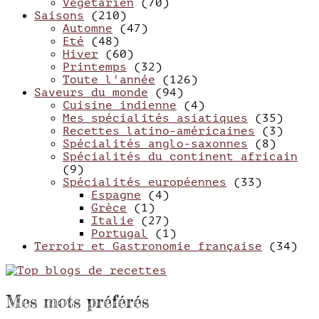
Végétarien
(70)
Saisons
(210)
Automne
(47)
Eté
(48)
Hiver
(60)
Printemps
(32)
Toute l'année
(126)
Saveurs du monde
(94)
Cuisine indienne
(4)
Mes spécialités asiatiques
(35)
Recettes latino-américaines
(3)
Spécialités anglo-saxonnes
(8)
Spécialités du continent africain
(9)
Spécialités européennes
(33)
Espagne
(4)
Grèce
(1)
Italie
(27)
Portugal
(1)
Terroir et Gastronomie française
(34)
Mes mots préférés