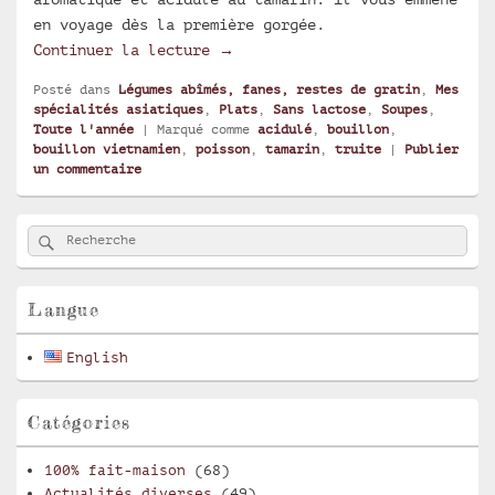
en voyage dès la première gorgée.
Bouillon de truite acidulé au t
Continuer la lecture
→
Posté dans
Légumes abîmés, fanes, restes de gratin
,
Mes
spécialités asiatiques
,
Plats
,
Sans lactose
,
Soupes
,
Toute l'année
|
Marqué comme
acidulé
,
bouillon
,
bouillon vietnamien
,
poisson
,
tamarin
,
truite
|
Publier
un commentaire
Zone
Rechercher
Recherche :
principale
de
widget
pour
Langue
la
barre
English
latérale
Catégories
100% fait-maison
(68)
Actualités diverses
(49)