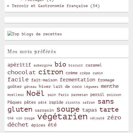
Terroir et Gastronomie française
(34)
Mes mots préférés
bio
apéritif
caramel
aubergine
biscuit
citron
chocolat
crème
crêpe
cumin
facile
fermentation
fait-maison
fromage
menthe
goûter
hiver
lait de coco
gâteau
légumes
Noël
persil
moelleux
pain
Paris
parmesan
poisson
sans
Pâques
pâtes
rapide
pâté
risotto
safran
soupe
gluten
tarte
tapas
sarrasin
végétarien
zéro
thé
vin rouge
vélouté
déchet
été
épices