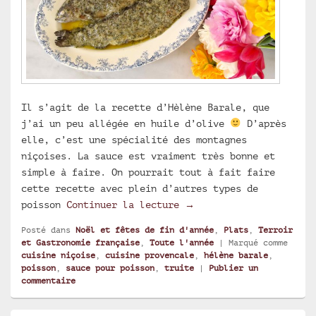
Il s’agit de la recette d’Hèlène Barale, que
j’ai un peu allégée en huile d’olive
D’après
elle, c’est une spécialité des montagnes
niçoises. La sauce est vraiment très bonne et
simple à faire. On pourrait tout à fait faire
cette recette avec plein d’autres types de
Truites à la niçoise fa
poisson
Continuer la lecture
→
Posté dans
Noël et fêtes de fin d'année
,
Plats
,
Terroir
et Gastronomie française
,
Toute l'année
|
Marqué comme
cuisine niçoise
,
cuisine provencale
,
hélène barale
,
poisson
,
sauce pour poisson
,
truite
|
Publier un
commentaire