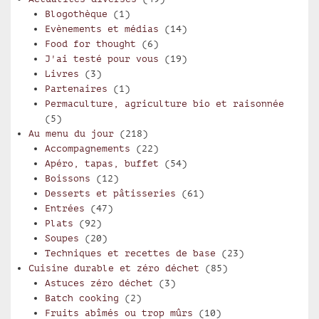
Blogothèque
(1)
Evènements et médias
(14)
Food for thought
(6)
J'ai testé pour vous
(19)
Livres
(3)
Partenaires
(1)
Permaculture, agriculture bio et raisonnée
(5)
Au menu du jour
(218)
Accompagnements
(22)
Apéro, tapas, buffet
(54)
Boissons
(12)
Desserts et pâtisseries
(61)
Entrées
(47)
Plats
(92)
Soupes
(20)
Techniques et recettes de base
(23)
Cuisine durable et zéro déchet
(85)
Astuces zéro déchet
(3)
Batch cooking
(2)
Fruits abîmés ou trop mûrs
(10)