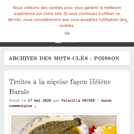
Nous utilisons des cookies pour vous garantir la meilleure
expérience sur notre site. Si vous continuez à utiliser ce
dernier, nous considérerons que vous acceptez l'utilisation des
cookies.
Mangez-Moi.fr
Une tranche de vie
Ok
Menu
ARCHIVES DES MOTS-CLÉS :
POISSON
Truites à la niçoise façon Hélène
Barale
Posté le
17 mai 2020
par
Priscilla HEYSER
—
Aucun
commentaire ↓