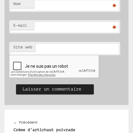
Nom
*
E-mail
*
Site web
Navigation
de
Article
←
Précédent
l’article
Crème d’artichaut poivrade
précédent :