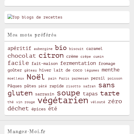
Mes mots préférés
bio
apéritif
caramel
aubergine
biscuit
citron
chocolat
crème
crêpe
cumin
facile
fermentation
fait-maison
fromage
menthe
goûter
hiver
lait de coco
gâteau
légumes
Noël
persil
moelleux
pain
Paris
parmesan
poisson
sans
Pâques
pâtes
rapide
pâté
risotto
safran
soupe
gluten
tarte
tapas
sarrasin
végétarien
zéro
thé
vin rouge
vélouté
déchet
été
épices
Mangez-Moi.fr