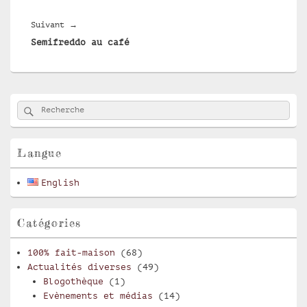
Article
Suivant
→
Semifreddo au café
suivant :
Zone
Rechercher
Recherche :
principale
de
widget
pour
Langue
la
barre
English
latérale
Catégories
100% fait-maison
(68)
Actualités diverses
(49)
Blogothèque
(1)
Evènements et médias
(14)