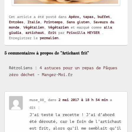
Cet article a été posté dans
Apéro, tapas, buffet
,
Entrées
,
Italie
,
Printemps
,
Sans gluten
,
Saveurs du
monde
,
Végétalien
,
Végétarien
et marqué comme
alla
giudia
,
artichaut
,
frit
par
Priscilla HEYSER
.
Enregistrer le
permalien
.
5 commentaires à propos de “Artichaut frit”
Rétroliens :
4 astuces pour un repas de Pâques
zéro déchet - Mangez-Moi.fr
muse_88_
dans
2 mai 2017 à 18 h 54 min
a
dit :
J’ai testé la recette ! J’ai d’abord
été dérouté, car le foin de l’artichaut
est frit, alors qu’il me semblait qu’il