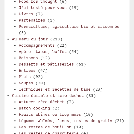
Food for thought
(6)
J'ai testé pour vous
(19)
Livres
(3)
Partenaires
(1)
Permaculture, agriculture bio et raisonnée
(5)
Au menu du jour
(218)
Accompagnements
(22)
Apéro, tapas, buffet
(54)
Boissons
(12)
Desserts et pâtisseries
(61)
Entrées
(47)
Plats
(92)
Soupes
(20)
Techniques et recettes de base
(23)
Cuisine durable et zéro déchet
(85)
Astuces zéro déchet
(3)
Batch cooking
(2)
Fruits abîmés ou trop mûrs
(10)
Légumes abîmés, fanes, restes de gratin
(21)
Les restes de bouillon
(10)
Les restes de charcuterie
(4)