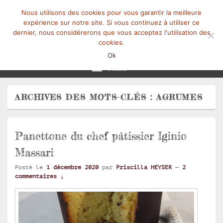
Nous utilisons des cookies pour vous garantir la meilleure
expérience sur notre site. Si vous continuez à utiliser ce
dernier, nous considérerons que vous acceptez l'utilisation des
cookies.
Mangez-Moi.fr
Une tranche de vie
Ok
Menu
ARCHIVES DES MOTS-CLÉS :
AGRUMES
Panettone du chef pâtissier Iginio
Massari
Posté le
1 décembre 2020
par
Priscilla HEYSER
—
2
commentaires ↓