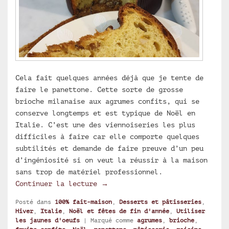
Cela fait quelques années déjà que je tente de
faire le panettone. Cette sorte de grosse
brioche milanaise aux agrumes confits, qui se
conserve longtemps et est typique de Noël en
Italie. C’est une des viennoiseries les plus
difficiles à faire car elle comporte quelques
subtilités et demande de faire preuve d’un peu
d’ingéniosité si on veut la réussir à la maison
sans trop de matériel professionnel.
Panettone du chef pâtissier Igi
Continuer la lecture
→
Posté dans
100% fait-maison
,
Desserts et pâtisseries
,
Hiver
,
Italie
,
Noël et fêtes de fin d'année
,
Utiliser
les jaunes d'oeufs
|
Marqué comme
agrumes
,
brioche
,