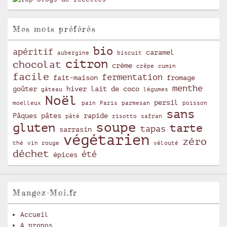
Mes mots préférés
bio
apéritif
caramel
aubergine
biscuit
citron
chocolat
crème
crêpe
cumin
facile
fermentation
fait-maison
fromage
menthe
goûter
hiver
lait de coco
gâteau
légumes
Noël
persil
moelleux
pain
Paris
parmesan
poisson
sans
Pâques
pâtes
rapide
pâté
risotto
safran
soupe
gluten
tarte
tapas
sarrasin
végétarien
zéro
thé
vin rouge
vélouté
déchet
été
épices
Mangez-Moi.fr
Accueil
A propos