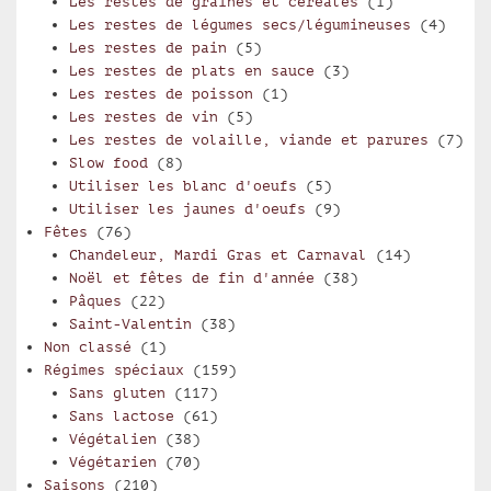
Les restes de graines et céréales
(1)
Les restes de légumes secs/légumineuses
(4)
Les restes de pain
(5)
Les restes de plats en sauce
(3)
Les restes de poisson
(1)
Les restes de vin
(5)
Les restes de volaille, viande et parures
(7)
Slow food
(8)
Utiliser les blanc d'oeufs
(5)
Utiliser les jaunes d'oeufs
(9)
Fêtes
(76)
Chandeleur, Mardi Gras et Carnaval
(14)
Noël et fêtes de fin d'année
(38)
Pâques
(22)
Saint-Valentin
(38)
Non classé
(1)
Régimes spéciaux
(159)
Sans gluten
(117)
Sans lactose
(61)
Végétalien
(38)
Végétarien
(70)
Saisons
(210)