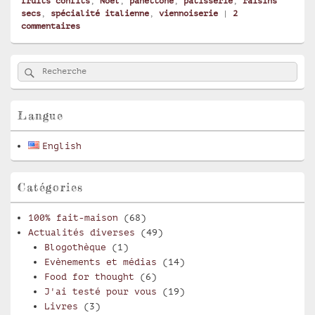
fruits confits
,
Noël
,
panettone
,
pâtisserie
,
raisins
secs
,
spécialité italienne
,
viennoiserie
|
2
commentaires
Zone
Rechercher
Recherche :
principale
de
widget
pour
Langue
la
barre
English
latérale
Catégories
100% fait-maison
(68)
Actualités diverses
(49)
Blogothèque
(1)
Evènements et médias
(14)
Food for thought
(6)
J'ai testé pour vous
(19)
Livres
(3)