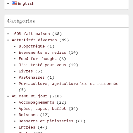
English
latérale
Catégories
100% fait-maison
(68)
Actualités diverses
(49)
Blogothèque
(1)
Evènements et médias
(14)
Food for thought
(6)
J'ai testé pour vous
(19)
Livres
(3)
Partenaires
(1)
Permaculture, agriculture bio et raisonnée
(5)
Au menu du jour
(218)
Accompagnements
(22)
Apéro, tapas, buffet
(54)
Boissons
(12)
Desserts et pâtisseries
(61)
Entrées
(47)