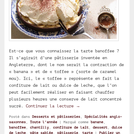
Est-ce que vous connaissez la tarte banoffee ?
Il s’agirait d’une pâtisserie inventée en
Angleterre, dont le nom serait la contraction de
« banana » et de « toffee » (sorte de caramel
mou). Ici, le « toffee » représente en fait la
confiture de lait ou dulce de leche, que l’on
peut facilement réaliser en faisant chauffer
plusieurs heures une conserve de lait concentré
Banoffee pie, tarte à la
sucré.
Continuer la lecture
→
Posté dans
Desserts et pâtisseries
,
Spécialités anglo-
saxonnes
,
Toute l'année
|
Marqué comme
banane
,
banoffee
,
chantilly
,
confiture de lait
,
dessert
,
dulce
de leche
,
pâte sablée
,
pâtisserie
,
tarte
|
Publier un