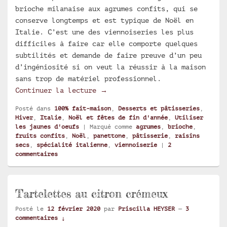
brioche milanaise aux agrumes confits, qui se
conserve longtemps et est typique de Noël en
Italie. C’est une des viennoiseries les plus
difficiles à faire car elle comporte quelques
subtilités et demande de faire preuve d’un peu
d’ingéniosité si on veut la réussir à la maison
sans trop de matériel professionnel.
Panettone du chef pâtissier Igi
Continuer la lecture
→
Posté dans
100% fait-maison
,
Desserts et pâtisseries
,
Hiver
,
Italie
,
Noël et fêtes de fin d'année
,
Utiliser
les jaunes d'oeufs
|
Marqué comme
agrumes
,
brioche
,
fruits confits
,
Noël
,
panettone
,
pâtisserie
,
raisins
secs
,
spécialité italienne
,
viennoiserie
|
2
commentaires
Tartelettes au citron crémeux
Posté le
12 février 2020
par
Priscilla HEYSER
—
3
commentaires ↓