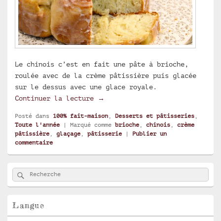
Le chinois c’est en fait une pâte à brioche,
roulée avec de la crème pâtissière puis glacée
sur le dessus avec une glace royale.
Chinois, brioche à la crème pât
Continuer la lecture
→
Posté dans
100% fait-maison
,
Desserts et pâtisseries
,
Toute l'année
|
Marqué comme
brioche
,
chinois
,
crème
pâtissière
,
glaçage
,
pâtisserie
|
Publier un
commentaire
Zone
Rechercher
Recherche :
principale
de
widget
pour
Langue
la
barre