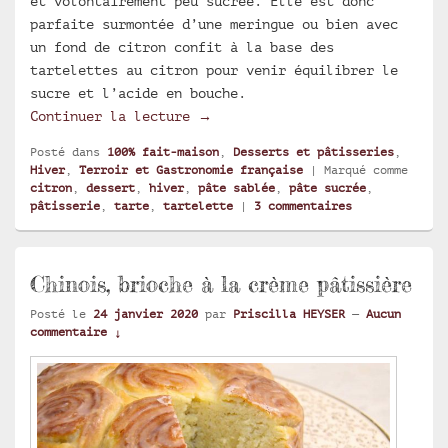
et volontairement peu sucrée. Elle est donc
parfaite surmontée d’une meringue ou bien avec
un fond de citron confit à la base des
tartelettes au citron pour venir équilibrer le
sucre et l’acide en bouche.
Tartelettes au citron crémeux
Continuer la lecture
→
Posté dans
100% fait-maison
,
Desserts et pâtisseries
,
Hiver
,
Terroir et Gastronomie française
|
Marqué comme
citron
,
dessert
,
hiver
,
pâte sablée
,
pâte sucrée
,
pâtisserie
,
tarte
,
tartelette
|
3
commentaires
Chinois, brioche à la crème pâtissière
Posté le
24 janvier 2020
par
Priscilla HEYSER
—
Aucun
commentaire ↓