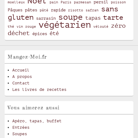
Noël
persil
moelleux
pain
Paris
parmesan
poisson
sans
Pâques
pâtes
rapide
pâté
risotto
safran
soupe
gluten
tarte
tapas
sarrasin
végétarien
zéro
thé
vin rouge
vélouté
déchet
été
épices
Mangez-Moi.fr
Accueil
A propos
Contact
Les livres de recettes
Vous aimerez aussi
Apéro, tapas, buffet
Entrées
Soupes