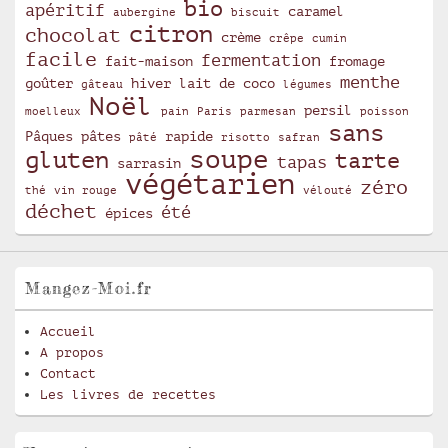
bio
apéritif
caramel
aubergine
biscuit
citron
chocolat
crème
crêpe
cumin
facile
fermentation
fait-maison
fromage
menthe
goûter
hiver
lait de coco
gâteau
légumes
Noël
persil
moelleux
pain
Paris
parmesan
poisson
sans
Pâques
pâtes
rapide
pâté
risotto
safran
soupe
gluten
tarte
tapas
sarrasin
végétarien
zéro
thé
vin rouge
vélouté
déchet
été
épices
Mangez-Moi.fr
Accueil
A propos
Contact
Les livres de recettes