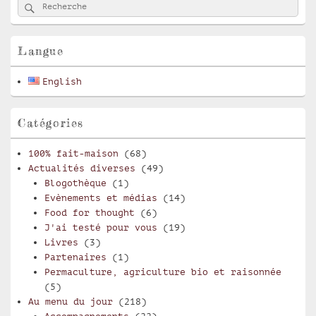
Rechercher
Recherche :
principale
de
widget
pour
Langue
la
barre
English
latérale
Catégories
100% fait-maison
(68)
Actualités diverses
(49)
Blogothèque
(1)
Evènements et médias
(14)
Food for thought
(6)
J'ai testé pour vous
(19)
Livres
(3)
Partenaires
(1)
Permaculture, agriculture bio et raisonnée
(5)
Au menu du jour
(218)