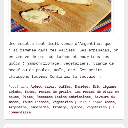
Une recette tout droit venue d’Argentine, que
j’ai ramenée dans mes valises. Les empanadas, on
en trouve de partout là-bas et pour tous les
goûts : jambon/fromage, végétariens, viande de
boeuf ou de poulet, maïs, etc. Ces petits
Empanadas de 
chaussons fourrés
Continuer la lecture
→
Posté dans
Apéro, tapas, buffet
,
Entrées
,
Eté
,
Légumes
abîmés, fanes, restes de gratin
,
Les restes de plats en
sauce
,
Plats
,
Recettes latino-américaines
,
Saveurs du
monde
,
Toute l'année
,
Végétarien
|
Marqué comme
Andes
,
Argentine
,
empanadas
,
fromage
,
quinoa
,
végétarien
|
1
commentaire
Zone