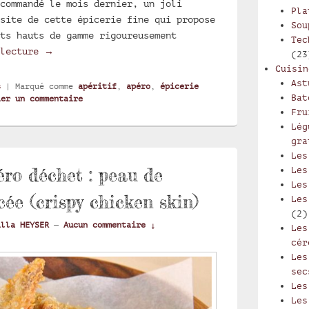
commandé le mois dernier, un joli
Pla
site de cette épicerie fine qui propose
Sou
ts hauts de gamme rigoureusement
Tec
J’ai testé pour vous : l’épicerie fine en ligne 
 lecture
→
(23
Cuisin
Ast
s
|
Marqué comme
apéritif
,
apéro
,
épicerie
Bat
ier un commentaire
Fru
Lég
gra
Les
éro déchet : peau de
Les
Les
icée (crispy chicken skin)
Les
(2)
illa HEYSER
—
Aucun commentaire ↓
Les
cér
Les
sec
Les
Les