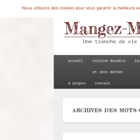
Nous utilisons des cookies pour vous garantir la meilleure ex
Mangez-Moi.fr
Une tranche de vie
Menu
accueil
cuisine durable
fa
principal
et zéro déchet
à propos
contact
ARCHIVES DES MOTS-