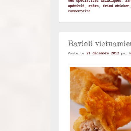
Mes spécialités asiatiques
,
Sa
apéritif
,
apéro
,
fried chicken
commentaire
Ravioli vietnamien
Posté le
21 décembre 2012
par