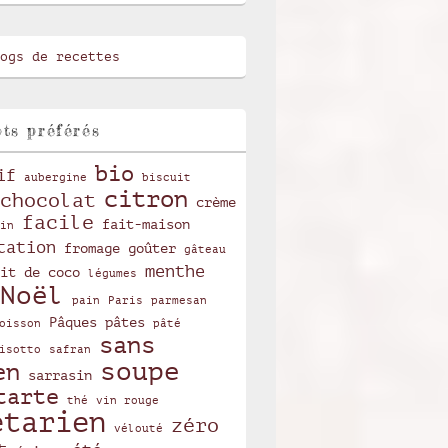
ts préférés
bio
if
aubergine
biscuit
citron
chocolat
crème
facile
fait-maison
in
tation
fromage
goûter
gâteau
menthe
it de coco
légumes
Noël
pain
Paris
parmesan
Pâques
pâtes
oisson
pâté
sans
isotto
safran
soupe
en
sarrasin
tarte
thé
vin rouge
étarien
zéro
vélouté