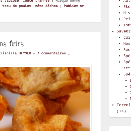
Aut
ns lactose
,
Toute l'année
|
Marqué comme
,
peau de poulet
,
zéro déchet
|
Publier un
Eté
Hiv
Pri
Tou
Saveur
Cui
s frits
Mes
Rec
Priscilla HEYSER
—
3 commentaires ↓
Spé
Spé
afr
Spé
Terroi
(34)