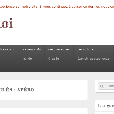
périence sur notre site. Si vous continuez à utiliser ce dernier, nous c
it-maison
saveurs du
mes recettes
terroir et
monde
d’asie
french gastronomie
Zone
Reche
Recherch
principale
CLÉS :
APÉRO
de
widget
pour
la
Langu
barre