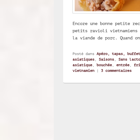
Encore une bonne petite rec
petits ravioli vietnamiens 
la viande de porc. Quand o
Posté dans
Apéro, tapas, buffe
asiatiques
,
Saisons
,
Sans lact
asiatique
,
bouchée
,
entrée
,
fr
vietnamien
|
3
commentaires