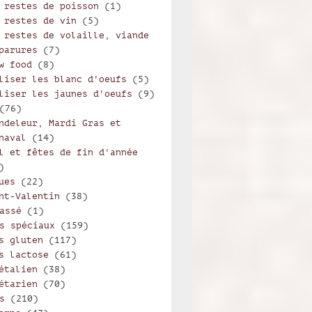
 restes de poisson
(1)
 restes de vin
(5)
 restes de volaille, viande
parures
(7)
w food
(8)
liser les blanc d'oeufs
(5)
liser les jaunes d'oeufs
(9)
(76)
ndeleur, Mardi Gras et
naval
(14)
l et fêtes de fin d'année
)
ues
(22)
nt-Valentin
(38)
assé
(1)
s spéciaux
(159)
s gluten
(117)
s lactose
(61)
te et épicée (crispy chicken skin)
étalien
(38)
étarien
(70)
s
(210)