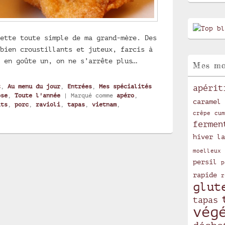
ette toute simple de ma grand-mère. Des
bien croustillants et juteux, farcis à
n en goûte un, on ne s’arrête plus…
Mes mo
t
,
Au menu du jour
,
Entrées
,
Mes spécialités
apérit
ose
,
Toute l'année
|
Marqué comme
apéro
,
caramel
its
,
porc
,
ravioli
,
tapas
,
vietnam
,
crêpe
cum
fermen
hiver
la
moelleux
persil
p
rapide
r
glut
tapas
vég