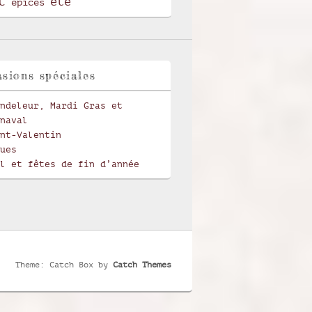
t
été
épices
sions spéciales
ndeleur, Mardi Gras et
naval
nt-Valentin
ues
l et fêtes de fin d’année
Theme: Catch Box by
Catch Themes