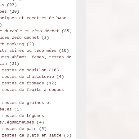
ts
(92)
pes
(20)
hniques et recettes de base
100% casher Saveurs’émois
)
e durable et zéro déchet
(85)
uces zéro déchet
(3)
ch cooking
(2)
its abîmés ou trop mûrs
(10)
umes abîmés, fanes, restes de
tin
(21)
 restes de bouillon
(10)
 restes de charcuterie
(4)
 restes de fromage
(12)
 restes de fruits à coques
 restes de graines et
éales
(1)
 restes de légumes
s/légumineuses
(4)
 restes de pain
(5)
 restes de plats en sauce
(3)