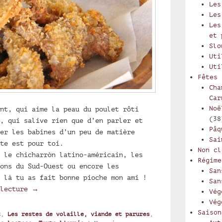
Les
Les
Les
et 
Slo
Uti
Uti
Fêtes
Cha
Car
Noë
nt, qui aime la peau du poulet rôti
(38
, qui salive rien que d’en parler et
Pâq
er les babines d’un peu de matière
Sai
te est pour toi.
Non cl
 le chicharròn latino-américain, les
Régime
ons du Sud-Ouest ou encore les
San
 là tu as fait bonne pioche mon ami !
San
Snack philippin zéro déchet : peau de poulet fri
 lecture
→
Vég
Vég
Saison
t
,
Les restes de volaille, viande et parures
,