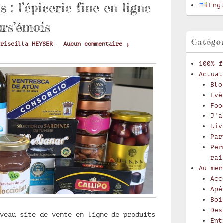
latérale
s : l’épicerie fine en ligne
Eng
rs’émois
Catégo
Priscilla HEYSER
—
Aucun commentaire ↓
100% f
Actual
Blo
Evè
Foo
J'a
Liv
Par
Per
rai
Au men
Acc
Apé
Boi
Des
veau site de vente en ligne de produits
Ent