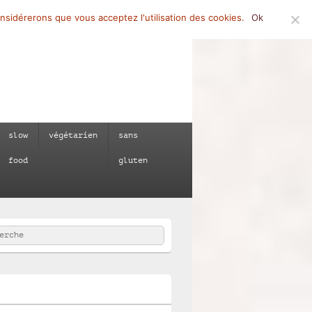
onsidérerons que vous acceptez l'utilisation des cookies.
Ok
slow
végétarien
sans
food
gluten
rcher
e :
e