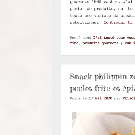
gourmets 100% casher. J’ai 
panier de produits, sur le 
toute une variété de produi
sélectionnés.
Continuer la
Posté dans
J'ai testé pour vou
fine
,
produits gourmets
|
Publ
Snack philippin z
poulet frite et ép
Posté le
17 mai 2020
par
Prisc