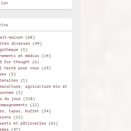
lish
ries
ait-maison
(68)
ités diverses
(49)
gothèque
(1)
nements et médias
(14)
d for thought
(6)
i testé pour vous
(19)
res
(3)
tenaires
(1)
maculture, agriculture bio et
sonnée
(5)
u du jour
(218)
ompagnements
(22)
ro, tapas, buffet
(54)
ssons
(12)
serts et pâtisseries
(61)
rées
(47)