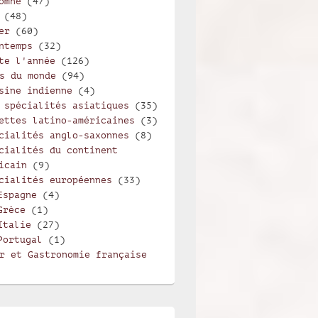
omne
(47)
(48)
er
(60)
ntemps
(32)
te l'année
(126)
s du monde
(94)
sine indienne
(4)
 spécialités asiatiques
(35)
ettes latino-américaines
(3)
cialités anglo-saxonnes
(8)
cialités du continent
icain
(9)
cialités européennes
(33)
Espagne
(4)
Grèce
(1)
Italie
(27)
Portugal
(1)
r et Gastronomie française