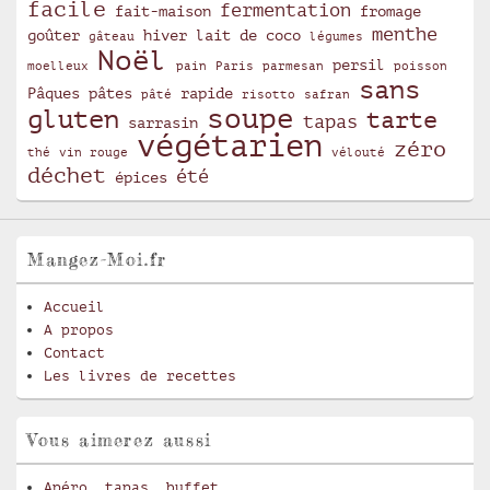
facile
fermentation
fait-maison
fromage
menthe
goûter
hiver
lait de coco
gâteau
légumes
Noël
persil
moelleux
pain
Paris
parmesan
poisson
sans
Pâques
pâtes
rapide
pâté
risotto
safran
soupe
gluten
tarte
tapas
sarrasin
végétarien
zéro
thé
vin rouge
vélouté
déchet
été
épices
Mangez-Moi.fr
Accueil
A propos
Contact
Les livres de recettes
Vous aimerez aussi
Apéro, tapas, buffet