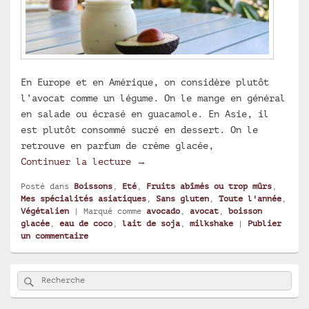
En Europe et en Amérique, on considère plutôt
l’avocat comme un légume. On le mange en général
en salade ou écrasé en guacamole. En Asie, il
est plutôt consommé sucré en dessert. On le
retrouve en parfum de crème glacée,
Avocado shake : milkshake à l’a
Continuer la lecture
→
Posté dans
Boissons
,
Eté
,
Fruits abîmés ou trop mûrs
,
Mes spécialités asiatiques
,
Sans gluten
,
Toute l'année
,
Végétalien
|
Marqué comme
avocado
,
avocat
,
boisson
glacée
,
eau de coco
,
lait de soja
,
milkshake
|
Publier
un commentaire
Zone
Rechercher
Recherche :
principale
de
widget