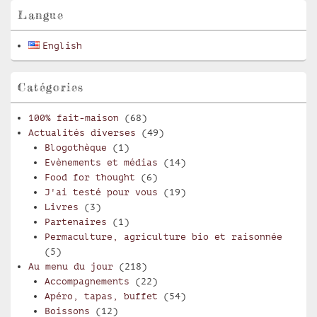
pour
Langue
la
barre
English
latérale
Catégories
100% fait-maison
(68)
Actualités diverses
(49)
Blogothèque
(1)
Evènements et médias
(14)
Food for thought
(6)
J'ai testé pour vous
(19)
Livres
(3)
Partenaires
(1)
Permaculture, agriculture bio et raisonnée
(5)
Au menu du jour
(218)
Accompagnements
(22)
Apéro, tapas, buffet
(54)
Boissons
(12)