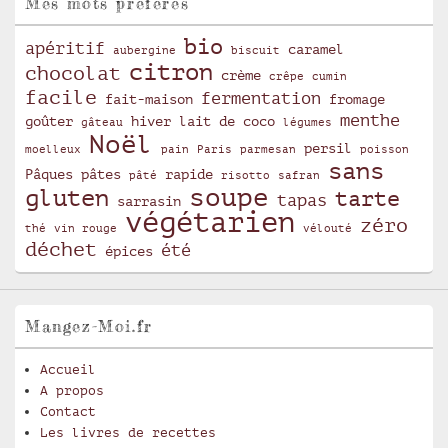
Mes mots préférés
bio
apéritif
caramel
aubergine
biscuit
citron
chocolat
crème
crêpe
cumin
facile
fermentation
fait-maison
fromage
menthe
goûter
hiver
lait de coco
gâteau
légumes
Noël
persil
moelleux
pain
Paris
parmesan
poisson
sans
Pâques
pâtes
rapide
pâté
risotto
safran
soupe
gluten
tarte
tapas
sarrasin
végétarien
zéro
thé
vin rouge
vélouté
déchet
été
épices
Mangez-Moi.fr
Accueil
A propos
Contact
Les livres de recettes