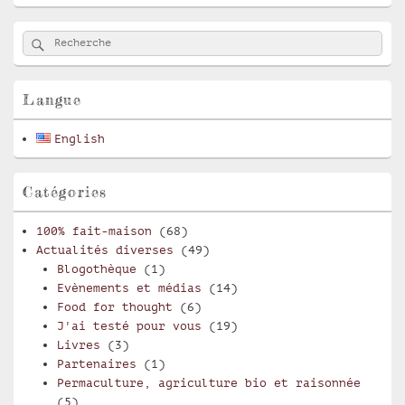
Zone
Rechercher
Recherche :
principale
de
widget
pour
Langue
la
barre
English
latérale
Catégories
100% fait-maison
(68)
Actualités diverses
(49)
Blogothèque
(1)
Evènements et médias
(14)
Food for thought
(6)
J'ai testé pour vous
(19)
Livres
(3)
Partenaires
(1)
Permaculture, agriculture bio et raisonnée
(5)