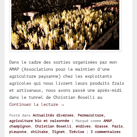
Dans le cadre des sorties organisées par mon
AMAP (Associations pour le maintien d’une
agriculture paysanne) chez les exploitants
agricoles qui nous livrent leurs produits frais
et artisanaux, nous avons passé une après-midi
dans le tunnel de Christian Boselli au
Une après-midi chez Christian B
Continuer la lecture
→
Posté dans
Actualités diverses
,
Permaculture,
agriculture bio et raisonnée
|
Marqué comme
AMAP
,
champignon
,
Christian Boselli
,
endives
,
Grasse
,
Paris
,
pleurote
,
shiitake
,
Tignet
,
Trévise
|
3
commentaires