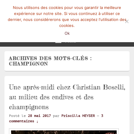
Nous utilisons des cookies pour vous garantir la meilleure
expérience sur notre site. Si vous continuez à utiliser ce
dernier, nous considérerons que vous acceptez l'utilisation des
cookies.
Mangez-Moi.fr
Une tranche de vie
Ok
Menu
ARCHIVES DES MOTS-CLÉS :
CHAMPIGNON
Une après-midi chez Christian Boselli,
au milieu des endives et des
champignons
Posté le
28 mai 2017
par
Priscilla HEYSER
—
3
commentaires ↓