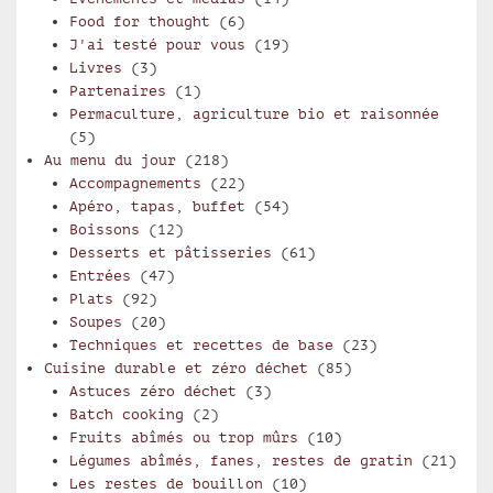
Food for thought
(6)
J'ai testé pour vous
(19)
Livres
(3)
Partenaires
(1)
Permaculture, agriculture bio et raisonnée
(5)
Au menu du jour
(218)
Accompagnements
(22)
Apéro, tapas, buffet
(54)
Boissons
(12)
Desserts et pâtisseries
(61)
Entrées
(47)
Plats
(92)
Soupes
(20)
Techniques et recettes de base
(23)
Cuisine durable et zéro déchet
(85)
Astuces zéro déchet
(3)
Batch cooking
(2)
Fruits abîmés ou trop mûrs
(10)
Légumes abîmés, fanes, restes de gratin
(21)
Les restes de bouillon
(10)