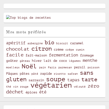
Mes mots préférés
bio
apéritif
caramel
aubergine
biscuit
citron
chocolat
crème
crêpe
cumin
facile
fermentation
fait-maison
fromage
menthe
goûter
hiver
lait de coco
gâteau
légumes
Noël
persil
moelleux
pain
Paris
parmesan
poisson
sans
Pâques
pâtes
rapide
pâté
risotto
safran
soupe
gluten
tarte
tapas
sarrasin
végétarien
zéro
thé
vin rouge
vélouté
déchet
été
épices