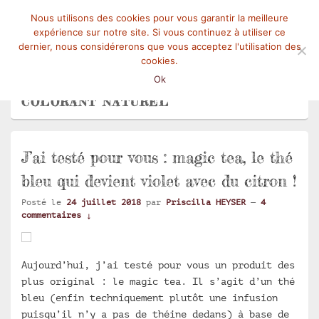
Nous utilisons des cookies pour vous garantir la meilleure
Mangez-Moi.fr
Une tranche de vie
expérience sur notre site. Si vous continuez à utiliser ce
Menu
dernier, nous considérerons que vous acceptez l'utilisation des
cookies.
Ok
ARCHIVES DES MOTS-CLÉS :
COLORANT NATUREL
J’ai testé pour vous : magic tea, le thé
bleu qui devient violet avec du citron !
Posté le
24 juillet 2018
par
Priscilla HEYSER
—
4
commentaires ↓
Aujourd’hui, j’ai testé pour vous un produit des
plus original : le magic tea. Il s’agit d’un thé
bleu (enfin techniquement plutôt une infusion
puisqu’il n’y a pas de théine dedans) à base de