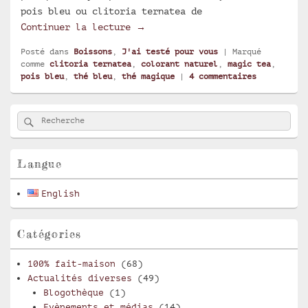
pois bleu ou clitoria ternatea de
J’ai testé pour vous : magic te
Continuer la lecture
→
Posté dans
Boissons
,
J'ai testé pour vous
|
Marqué
comme
clitoria ternatea
,
colorant naturel
,
magic tea
,
pois bleu
,
thé bleu
,
thé magique
|
4
commentaires
Zone
Rechercher
Recherche :
principale
de
widget
pour
Langue
la
barre
English
latérale
Catégories
100% fait-maison
(68)
Actualités diverses
(49)
Blogothèque
(1)
Evènements et médias
(14)