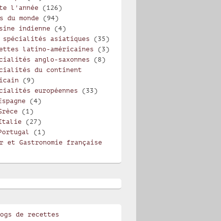
te l'année
(126)
s du monde
(94)
sine indienne
(4)
 spécialités asiatiques
(35)
ettes latino-américaines
(3)
cialités anglo-saxonnes
(8)
cialités du continent
icain
(9)
cialités européennes
(33)
Espagne
(4)
Grèce
(1)
Italie
(27)
Portugal
(1)
r et Gastronomie française