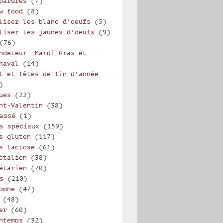
parures
(7)
w food
(8)
liser les blanc d'oeufs
(5)
liser les jaunes d'oeufs
(9)
(76)
ndeleur, Mardi Gras et
naval
(14)
l et fêtes de fin d'année
)
ues
(22)
nt-Valentin
(38)
assé
(1)
s spéciaux
(159)
s gluten
(117)
s lactose
(61)
étalien
(38)
étarien
(70)
s
(210)
omne
(47)
(48)
er
(60)
ntemps
(32)