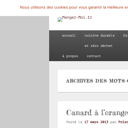
Nous utilisons des cookies pour vous garantir la meilleure ex
Mangez-Moi.fr
Une tranche de vie
Menu
accueil
cuisine durable
fa
principal
et zéro déchet
à propos
contact
ARCHIVES DES MOTS-
Canard à l’orange
Posté le
17 mars 2013
par
Pris