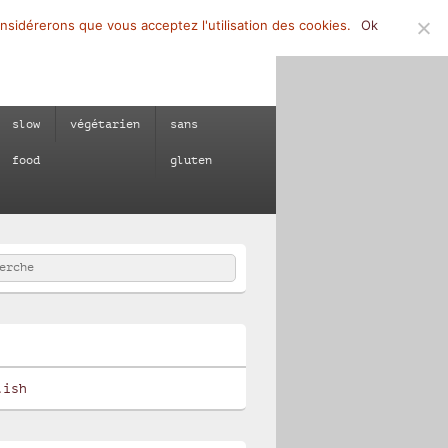
onsidérerons que vous acceptez l'utilisation des cookies.
Ok
slow
végétarien
sans
food
gluten
rcher
e :
e
lish