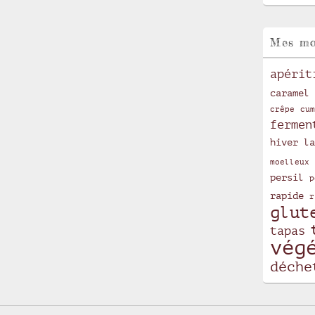
Mes mo
apérit
caramel
crêpe
cum
fermen
hiver
la
moelleux
persil
p
rapide
r
glut
tapas
vég
déche