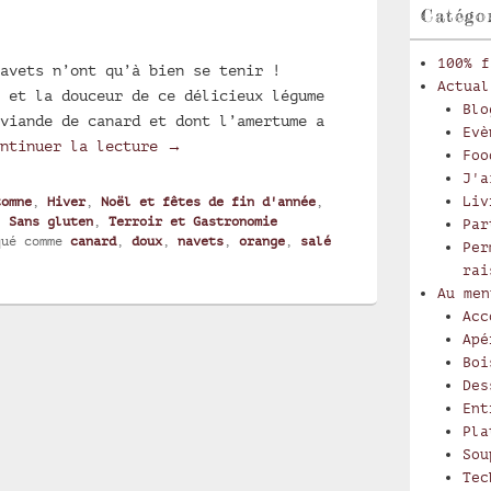
Catégo
100% f
avets n’ont qu’à bien se tenir !
Actual
 et la douceur de ce délicieux légume
Blo
viande de canard et dont l’amertume a
Evè
Canard à l’orange et aux navets
ontinuer la lecture
→
Foo
J'a
Liv
tomne
,
Hiver
,
Noël et fêtes de fin d'année
,
,
Sans gluten
,
Terroir et Gastronomie
Par
qué comme
canard
,
doux
,
navets
,
orange
,
salé
Per
rai
Au men
Acc
Apé
Boi
Des
Ent
Pla
Sou
Tec