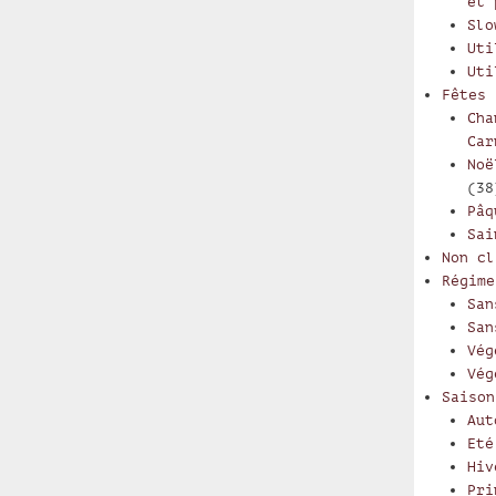
et 
Slo
Uti
Uti
Fêtes
Cha
Car
Noë
(38
Pâq
Sai
Non cl
Régime
San
San
Vég
Vég
Saison
Aut
Eté
Hiv
Pri