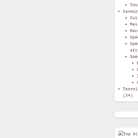
Tou
Saveur
Cui
Mes
Rec
Spé
Spé
afr
Spé
Terroi
(34)