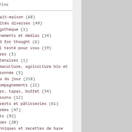
ries
ait-maison
(68)
ités diverses
(49)
gothèque
(1)
nements et médias
(14)
d for thought
(6)
i testé pour vous
(19)
res
(3)
tenaires
(1)
maculture, agriculture bio et
sonnée
(5)
u du jour
(218)
ompagnements
(22)
ro, tapas, buffet
(54)
ssons
(12)
serts et pâtisseries
(61)
rées
(47)
ts
(92)
pes
(20)
hniques et recettes de base