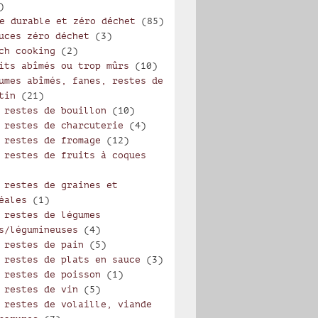
)
e durable et zéro déchet
(85)
uces zéro déchet
(3)
ch cooking
(2)
its abîmés ou trop mûrs
(10)
umes abîmés, fanes, restes de
tin
(21)
 restes de bouillon
(10)
 restes de charcuterie
(4)
 restes de fromage
(12)
 restes de fruits à coques
 restes de graines et
éales
(1)
 restes de légumes
s/légumineuses
(4)
 restes de pain
(5)
 restes de plats en sauce
(3)
 restes de poisson
(1)
 restes de vin
(5)
 restes de volaille, viande