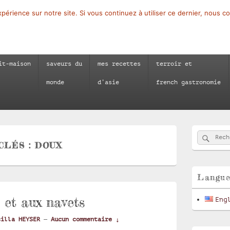
périence sur notre site. Si vous continuez à utiliser ce dernier, nous c
it-maison
saveurs du
mes recettes
terroir et
monde
d’asie
french gastronomie
Zone
Reche
Recherch
principale
CLÉS :
DOUX
de
widget
pour
la
Langu
barre
latérale
 et aux navets
Eng
cilla HEYSER
—
Aucun commentaire ↓