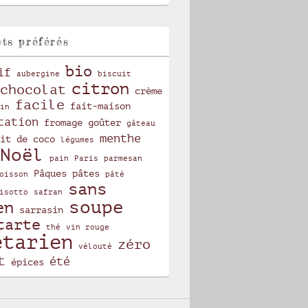
ts préférés
bio
if
aubergine
biscuit
citron
chocolat
crème
facile
fait-maison
in
tation
fromage
goûter
gâteau
menthe
it de coco
légumes
Noël
pain
Paris
parmesan
Pâques
pâtes
oisson
pâté
sans
isotto
safran
soupe
en
sarrasin
tarte
thé
vin rouge
étarien
zéro
vélouté
t
été
épices