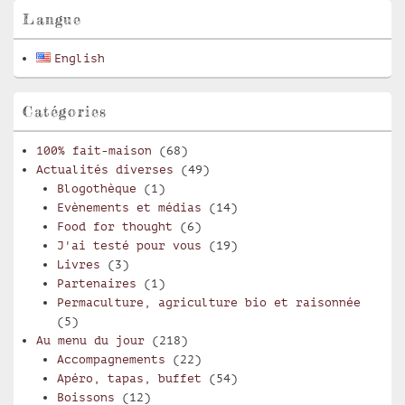
pour
Langue
la
barre
English
latérale
Catégories
100% fait-maison
(68)
Actualités diverses
(49)
Blogothèque
(1)
Evènements et médias
(14)
Food for thought
(6)
J'ai testé pour vous
(19)
Livres
(3)
Partenaires
(1)
Permaculture, agriculture bio et raisonnée
(5)
Au menu du jour
(218)
Accompagnements
(22)
Apéro, tapas, buffet
(54)
Boissons
(12)