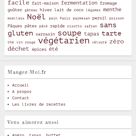
facile
fermentation
fait-maison
fromage
menthe
goûter
hiver
lait de coco
gâteau
légumes
Noël
persil
moelleux
pain
Paris
parmesan
poisson
sans
Pâques
pâtes
rapide
pâté
risotto
safran
soupe
gluten
tarte
tapas
sarrasin
végétarien
zéro
thé
vin rouge
vélouté
déchet
été
épices
Mangez-Moi.fr
Accueil
A propos
Contact
Les livres de recettes
Vous aimerez aussi
Apéro, tapas, buffet