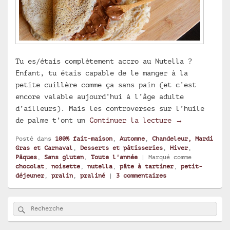
Tu es/étais complètement accro au Nutella ?
Enfant, tu étais capable de le manger à la
petite cuillère comme ça sans pain (et c’est
encore valable aujourd’hui à l’âge adulte
d’ailleurs). Mais les controverses sur l’huile
Pâte à tartin
de palme t’ont un
Continuer la lecture
→
Posté dans
100% fait-maison
,
Automne
,
Chandeleur, Mardi
Gras et Carnaval
,
Desserts et pâtisseries
,
Hiver
,
Pâques
,
Sans gluten
,
Toute l'année
|
Marqué comme
chocolat
,
noisette
,
nutella
,
pâte à tartiner
,
petit-
déjeuner
,
pralin
,
praliné
|
3
commentaires
Zone
Rechercher
Recherche :
principale
de
widget