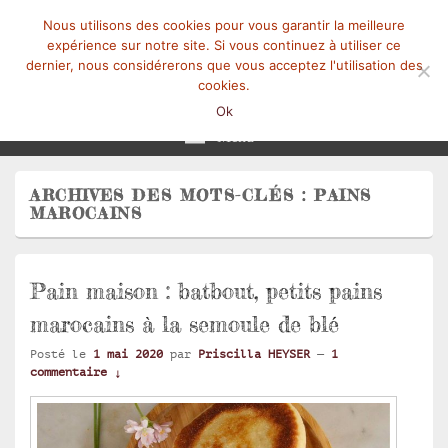
Nous utilisons des cookies pour vous garantir la meilleure
expérience sur notre site. Si vous continuez à utiliser ce
dernier, nous considérerons que vous acceptez l'utilisation des
cookies.
Mangez-Moi.fr
Une tranche de vie
Ok
Menu
ARCHIVES DES MOTS-CLÉS :
PAINS
MAROCAINS
Pain maison : batbout, petits pains
marocains à la semoule de blé
Posté le
1 mai 2020
par
Priscilla HEYSER
—
1
commentaire ↓