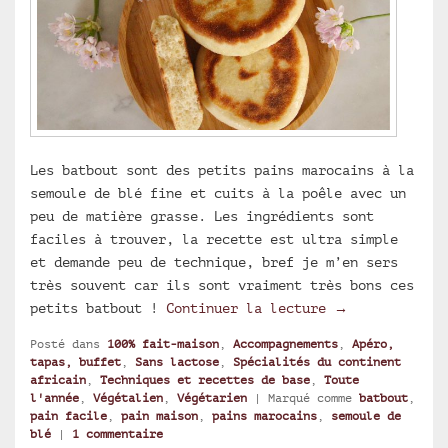
Les batbout sont des petits pains marocains à la
semoule de blé fine et cuits à la poêle avec un
peu de matière grasse. Les ingrédients sont
faciles à trouver, la recette est ultra simple
et demande peu de technique, bref je m’en sers
très souvent car ils sont vraiment très bons ces
Pain maison : 
petits batbout !
Continuer la lecture
→
Posté dans
100% fait-maison
,
Accompagnements
,
Apéro,
tapas, buffet
,
Sans lactose
,
Spécialités du continent
africain
,
Techniques et recettes de base
,
Toute
l'année
,
Végétalien
,
Végétarien
|
Marqué comme
batbout
,
pain facile
,
pain maison
,
pains marocains
,
semoule de
blé
|
1
commentaire