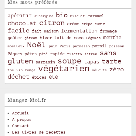
Mes mots préférés
bio
apéritif
caramel
aubergine
biscuit
citron
chocolat
crème
crêpe
cumin
facile
fermentation
fait-maison
fromage
menthe
goûter
hiver
lait de coco
gâteau
légumes
Noël
persil
moelleux
pain
Paris
parmesan
poisson
sans
Pâques
pâtes
rapide
pâté
risotto
safran
soupe
gluten
tarte
tapas
sarrasin
végétarien
zéro
thé
vin rouge
vélouté
déchet
été
épices
Mangez-Moi.fr
Accueil
A propos
Contact
Les livres de recettes