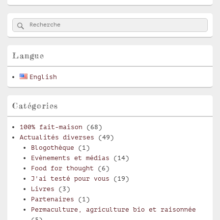
Zone
Rechercher
Recherche :
principale
de
widget
pour
Langue
la
barre
English
latérale
Catégories
100% fait-maison
(68)
Actualités diverses
(49)
Blogothèque
(1)
Evènements et médias
(14)
Food for thought
(6)
J'ai testé pour vous
(19)
Livres
(3)
Partenaires
(1)
Permaculture, agriculture bio et raisonnée
(5)