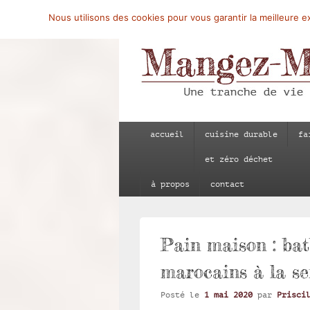
Nous utilisons des cookies pour vous garantir la meilleure ex
Mangez-Moi.fr
Une tranche de vie
Menu
accueil
cuisine durable
fa
principal
et zéro déchet
à propos
contact
Pain maison : bat
marocains à la se
Posté le
1 mai 2020
par
Prisci