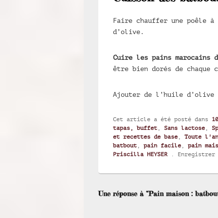
Faire chauffer une poêle à 
d’olive.
Cuire les pains marocains 
être bien dorés de chaque c
Ajouter de l’huile d’olive 
Cet article a été posté dans
1
tapas, buffet
,
Sans lactose
,
S
et recettes de base
,
Toute l'a
batbout
,
pain facile
,
pain mai
Priscilla HEYSER
. Enregistrer
Une réponse à “Pain maison : batbout