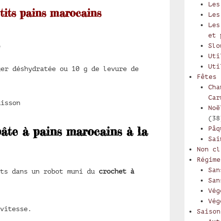
Les
tits pains marocains
Les
Les
et 
Slo
e
Uti
Uti
ger déshydratée ou 10 g de levure de
Fêtes
Cha
Car
uisson
Noë
(38
pâte à pains marocains à la
Pâq
Sai
Non cl
Régime
San
nts dans un robot muni du
crochet à
San
Vég
Vég
vitesse.
Saison