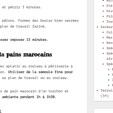
Aut
Eté
 et pétrir 3 minutes.
Hiv
Pri
 pâtons. Former des boules bien serrées
Tou
plan de travail fariné.
Saveur
Cui
Mes
sser reposer 15 minutes.
Rec
Spé
ts pains marocains
Spé
afr
Spé
es aplatir au rouleau à pâtisserie à
ron.
Utiliser de la semoule fine pour
e
au plan de travail ou au rouleau.
Terroi
s de pain marocain d’un torchon et
(34)
 ambiante pendant 1h à 1h30.
t