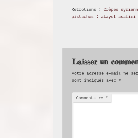
Rétroliens :
Crêpes syrienn
pistaches : atayef asafiri
Laisser un commen
Votre adresse e-mail ne se
sont indiqués avec
*
Commentaire
*