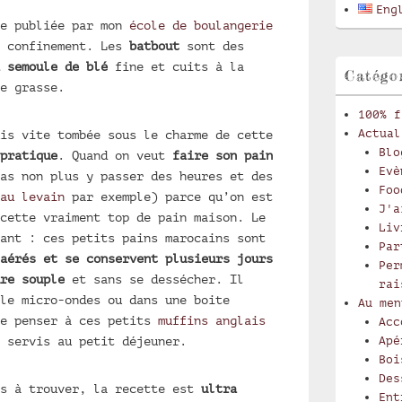
latérale
Eng
te publiée par mon
école de boulangerie
 confinement. Les
batbout
sont des
 semoule de blé
fine et cuits à la
Catégo
e grasse.
100% f
Actual
is vite tombée sous le charme de cette
Blo
pratique
. Quand on veut
faire son pain
Evè
as non plus y passer des heures et des
Foo
au levain
par exemple) parce qu’on est
J'a
cette vraiment top de pain maison. Le
Liv
ant : ces petits pains marocains sont
Par
aérés et se conservent plusieurs jours
Per
re souple
et sans se dessécher. Il
rai
le micro-ondes ou dans une boite
Au men
me penser à ces petits
muffins anglais
Acc
 servis au petit déjeuner.
Apé
Boi
Des
es à trouver, la recette est
ultra
Ent