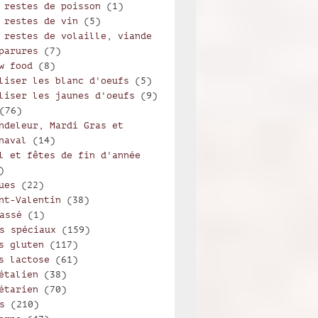
 restes de poisson
(1)
 restes de vin
(5)
 restes de volaille, viande
parures
(7)
w food
(8)
liser les blanc d'oeufs
(5)
liser les jaunes d'oeufs
(9)
(76)
ndeleur, Mardi Gras et
naval
(14)
l et fêtes de fin d'année
)
ues
(22)
nt-Valentin
(38)
assé
(1)
s spéciaux
(159)
s gluten
(117)
s lactose
(61)
étalien
(38)
étarien
(70)
s
(210)