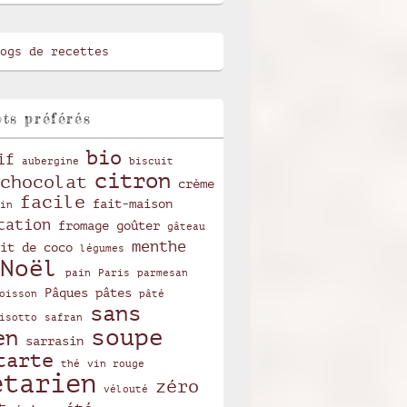
ts préférés
bio
if
aubergine
biscuit
citron
chocolat
crème
facile
fait-maison
in
tation
fromage
goûter
gâteau
menthe
it de coco
légumes
Noël
pain
Paris
parmesan
Pâques
pâtes
oisson
pâté
sans
isotto
safran
soupe
en
sarrasin
tarte
thé
vin rouge
étarien
zéro
vélouté