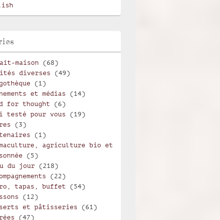
lish
ries
ait-maison
(68)
ités diverses
(49)
gothèque
(1)
nements et médias
(14)
d for thought
(6)
i testé pour vous
(19)
res
(3)
tenaires
(1)
maculture, agriculture bio et
sonnée
(5)
u du jour
(218)
ompagnements
(22)
ro, tapas, buffet
(54)
ssons
(12)
serts et pâtisseries
(61)
rées
(47)