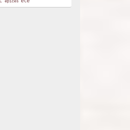
t
été
épices