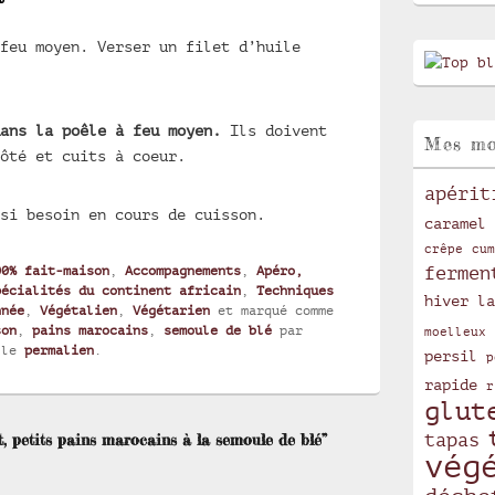
feu moyen. Verser un filet d’huile
dans la poêle à feu moyen.
Ils doivent
Mes mo
ôté et cuits à coeur.
apérit
si besoin en cours de cuisson.
caramel
crêpe
cum
00% fait-maison
,
Accompagnements
,
Apéro,
fermen
pécialités du continent africain
,
Techniques
hiver
la
nnée
,
Végétalien
,
Végétarien
et marqué comme
son
,
pains marocains
,
semoule de blé
par
moelleux
 le
permalien
.
persil
p
rapide
r
glut
, petits pains marocains à la semoule de blé”
tapas
vég