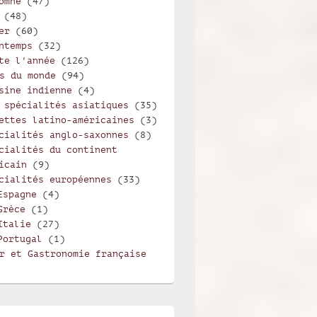
omne
(47)
(48)
er
(60)
ntemps
(32)
te l'année
(126)
s du monde
(94)
sine indienne
(4)
 spécialités asiatiques
(35)
ettes latino-américaines
(3)
cialités anglo-saxonnes
(8)
cialités du continent
icain
(9)
cialités européennes
(33)
Espagne
(4)
Grèce
(1)
Italie
(27)
Portugal
(1)
r et Gastronomie française