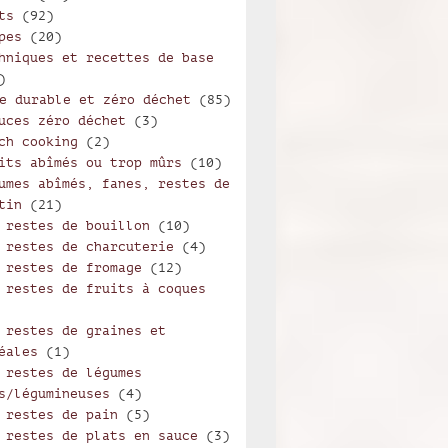
ts
(92)
pes
(20)
hniques et recettes de base
)
e durable et zéro déchet
(85)
uces zéro déchet
(3)
ch cooking
(2)
its abîmés ou trop mûrs
(10)
umes abîmés, fanes, restes de
tin
(21)
 restes de bouillon
(10)
 restes de charcuterie
(4)
 restes de fromage
(12)
 restes de fruits à coques
 restes de graines et
éales
(1)
 restes de légumes
s/légumineuses
(4)
 restes de pain
(5)
 restes de plats en sauce
(3)