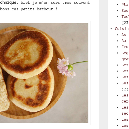
chnique
, bref je m’en sers très souvent
Pla
bons ces petits batbout !
Sou
Tec
(23
Cuisin
Ast
Bat
Fru
Lég
gra
Les
Les
Les
Les
(2)
Les
cér
Les
sec
Les
Les