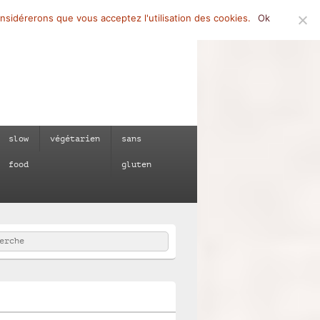
onsidérerons que vous acceptez l'utilisation des cookies.
Ok
slow
végétarien
sans
food
gluten
rcher
e :
e