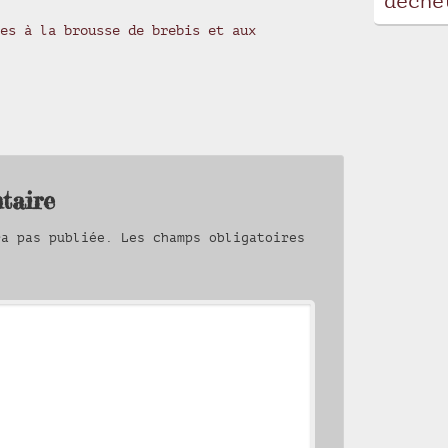
déche
es à la brousse de brebis et aux
taire
ra pas publiée.
Les champs obligatoires