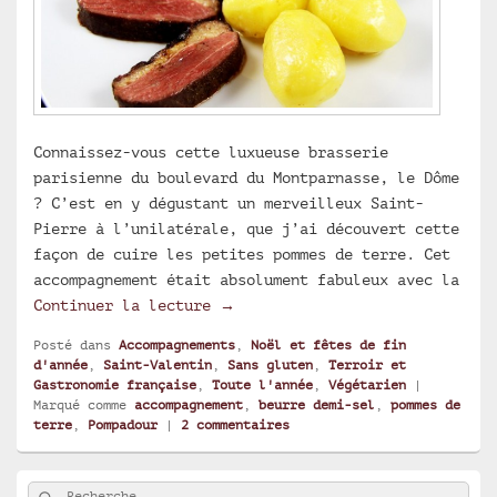
Connaissez-vous cette luxueuse brasserie
parisienne du boulevard du Montparnasse, le Dôme
? C’est en y dégustant un merveilleux Saint-
Pierre à l’unilatérale, que j’ai découvert cette
façon de cuire les petites pommes de terre. Cet
accompagnement était absolument fabuleux avec la
Pommes Pompadour du Dôme
Continuer la lecture
→
Posté dans
Accompagnements
,
Noël et fêtes de fin
d'année
,
Saint-Valentin
,
Sans gluten
,
Terroir et
Gastronomie française
,
Toute l'année
,
Végétarien
|
Marqué comme
accompagnement
,
beurre demi-sel
,
pommes de
terre
,
Pompadour
|
2
commentaires
Zone
Rechercher
Recherche :