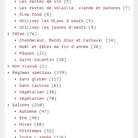
Les restes de vin
(5)
Les restes de volaille, viande et parures
(7)
Slow food
(8)
Utiliser les blanc d'oeufs
(5)
Utiliser les jaunes d'oeufs
(9)
Fêtes
(76)
Chandeleur, Mardi Gras et Carnaval
(14)
Noël et fêtes de fin d'année
(38)
Pâques
(22)
Saint-Valentin
(38)
Non classé
(1)
Régimes spéciaux
(159)
Sans gluten
(117)
Sans lactose
(61)
Végétalien
(38)
Végétarien
(70)
Saisons
(210)
Automne
(47)
Eté
(48)
Hiver
(60)
Printemps
(32)
Toute l'année
(126)