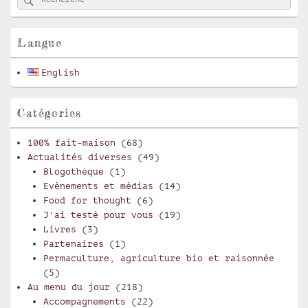
principale
de
widget
pour
Langue
la
barre
English
latérale
Catégories
100% fait-maison
(68)
Actualités diverses
(49)
Blogothèque
(1)
Evènements et médias
(14)
Food for thought
(6)
J'ai testé pour vous
(19)
Livres
(3)
Partenaires
(1)
Permaculture, agriculture bio et raisonnée
(5)
Au menu du jour
(218)
Accompagnements
(22)