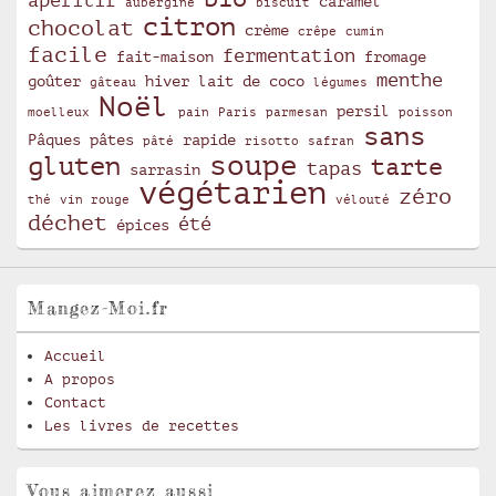
apéritif
caramel
aubergine
biscuit
citron
chocolat
crème
crêpe
cumin
facile
fermentation
fait-maison
fromage
menthe
goûter
hiver
lait de coco
gâteau
légumes
Noël
persil
moelleux
pain
Paris
parmesan
poisson
sans
Pâques
pâtes
rapide
pâté
risotto
safran
soupe
gluten
tarte
tapas
sarrasin
végétarien
zéro
thé
vin rouge
vélouté
déchet
été
épices
Mangez-Moi.fr
Accueil
A propos
Contact
Les livres de recettes
Vous aimerez aussi