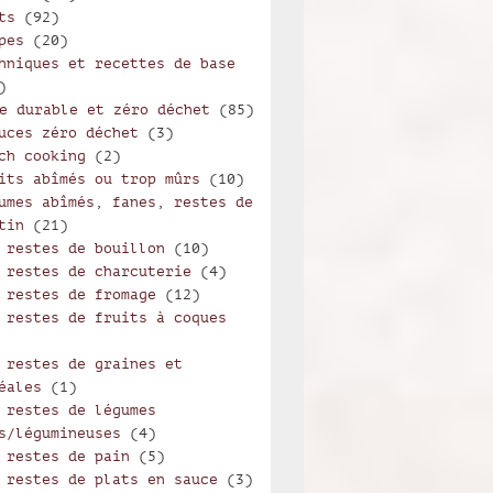
ts
(92)
pes
(20)
hniques et recettes de base
)
e durable et zéro déchet
(85)
uces zéro déchet
(3)
ch cooking
(2)
its abîmés ou trop mûrs
(10)
umes abîmés, fanes, restes de
tin
(21)
 restes de bouillon
(10)
 restes de charcuterie
(4)
 restes de fromage
(12)
 restes de fruits à coques
 restes de graines et
éales
(1)
 restes de légumes
s/légumineuses
(4)
 restes de pain
(5)
 restes de plats en sauce
(3)