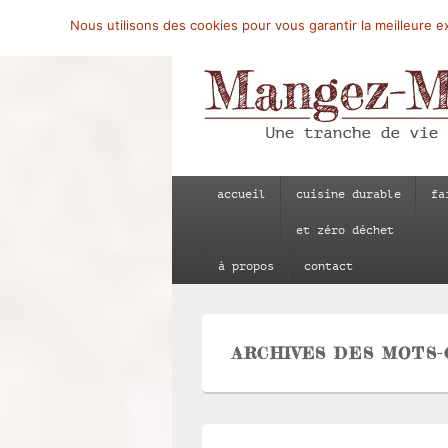
Nous utilisons des cookies pour vous garantir la meilleure ex
Mangez-Moi.fr
Une tranche de vie
Menu
accueil
cuisine durable
fa
principal
et zéro déchet
à propos
contact
ARCHIVES DES MOTS-