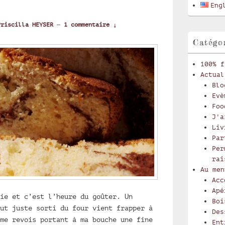
latérale
Eng
Priscilla HEYSER
—
1 commentaire ↓
Catégo
100% f
Actual
Blo
Evè
Foo
J'a
Liv
Par
Per
rai
Au men
Acc
Apé
ie et c’est l’heure du goûter. Un
Boi
ut juste sorti du four vient frapper à
Des
me revois portant à ma bouche une fine
Ent