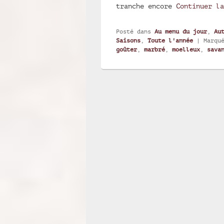
tranche encore
Continuer l
Posté dans
Au menu du jour
,
Au
Saisons
,
Toute l'année
|
Marqu
goûter
,
marbré
,
moelleux
,
sava