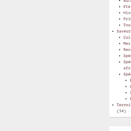
Aut
Eté
Hiv
Pri
Tou
Saveur
Cui
Mes
Rec
Spé
Spé
afr
Spé
Terroi
(34)