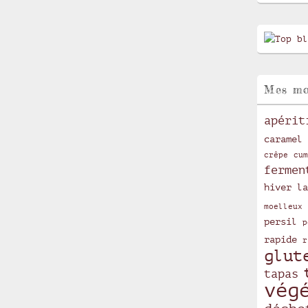
Mes mo
apérit
caramel
crêpe
cum
fermen
hiver
la
moelleux
persil
p
rapide
r
glut
tapas
vég