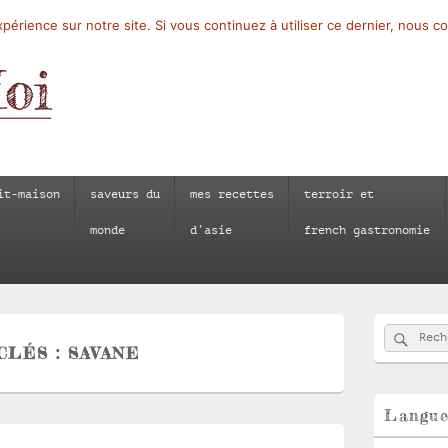
périence sur notre site. Si vous continuez à utiliser ce dernier, nous c
it-maison
saveurs du
mes recettes
terroir et
monde
d’asie
french gastronomie
Zone
Reche
Recherch
principale
CLÉS :
SAVANE
de
widget
pour
la
Langu
barre