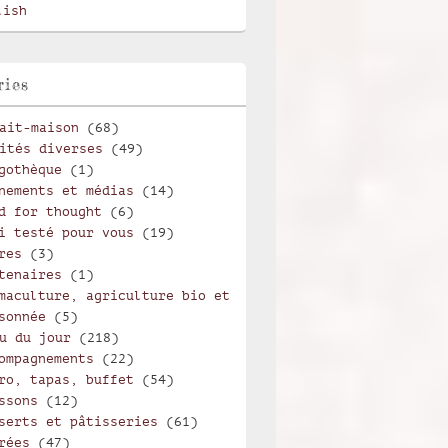
lish
ries
ait-maison
(68)
ités diverses
(49)
gothèque
(1)
nements et médias
(14)
d for thought
(6)
i testé pour vous
(19)
res
(3)
tenaires
(1)
maculture, agriculture bio et
sonnée
(5)
u du jour
(218)
ompagnements
(22)
ro, tapas, buffet
(54)
ssons
(12)
serts et pâtisseries
(61)
rées
(47)