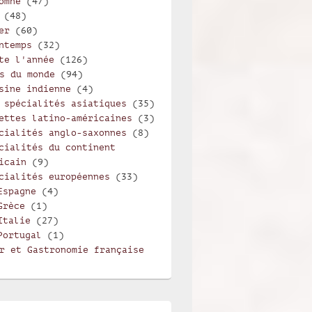
omne
(47)
(48)
er
(60)
ntemps
(32)
te l'année
(126)
s du monde
(94)
sine indienne
(4)
 spécialités asiatiques
(35)
ettes latino-américaines
(3)
cialités anglo-saxonnes
(8)
cialités du continent
icain
(9)
cialités européennes
(33)
Espagne
(4)
Grèce
(1)
Italie
(27)
Portugal
(1)
r et Gastronomie française