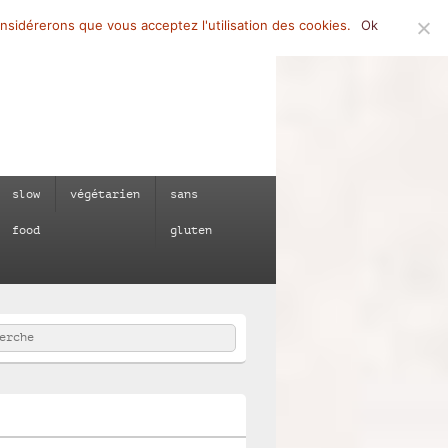
onsidérerons que vous acceptez l'utilisation des cookies.
Ok
slow
végétarien
sans
food
gluten
rcher
e :
e