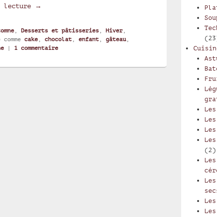
Gâteau marbré
a lecture
→
Pla
Sou
Tec
tomne
,
Desserts et pâtisseries
,
Hiver
,
(23
é comme
cake
,
chocolat
,
enfant
,
gâteau
,
ne
|
1
commentaire
Cuisin
Ast
Bat
Fru
Lég
gra
Les
Les
Les
Les
(2)
Les
cér
Les
sec
Les
Les