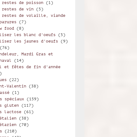
 restes de poisson
(1)
 restes de vin
(5)
 restes de volaille, viande
parures
(7)
w food
(8)
liser les blanc d'oeufs
(5)
liser les jaunes d'oeufs
(9)
(76)
ndeleur, Mardi Gras et
naval
(14)
l et fêtes de fin d'année
)
ues
(22)
nt-Valentin
(38)
assé
(1)
s spéciaux
(159)
s gluten
(117)
s lactose
(61)
étalien
(38)
étarien
(70)
s
(210)