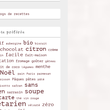
ts préférés
bio
if
aubergine
biscuit
citron
chocolat
crème
facile
fait-maison
in
tation
fromage
goûter
gâteau
menthe
it de coco
légumes
Noël
pain
Paris
parmesan
Pâques
pâtes
oisson
pâté
sans
isotto
safran
soupe
en
sarrasin
tarte
thé
vin rouge
étarien
zéro
vélouté