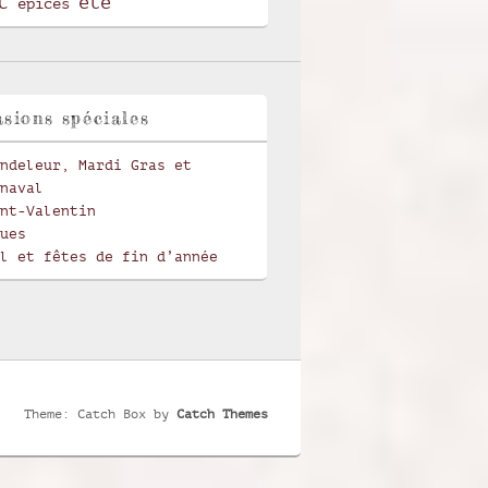
t
été
épices
sions spéciales
ndeleur, Mardi Gras et
naval
nt-Valentin
ues
l et fêtes de fin d’année
Theme: Catch Box by
Catch Themes