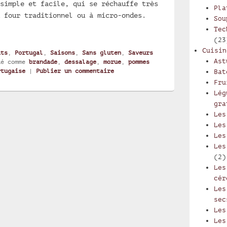
simple et facile, qui se réchauffe très
Pla
 four traditionnel ou à micro-ondes.
Sou
de de morue
Tec
(23
Cuisin
ats
,
Portugal
,
Saisons
,
Sans gluten
,
Saveurs
Ast
ué comme
brandade
,
dessalage
,
morue
,
pommes
rtugaise
|
Publier un commentaire
Bat
Fru
Lég
gra
Les
Les
Les
Les
(2)
Les
cér
Les
sec
Les
Les