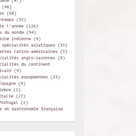
omne
(47)
(48)
er
(60)
ntemps
(32)
te l'année
(126)
s du monde
(94)
sine indienne
(4)
 spécialités asiatiques
(35)
ettes latino-américaines
(3)
cialités anglo-saxonnes
(8)
cialités du continent
icain
(9)
cialités européennes
(33)
Espagne
(4)
Grèce
(1)
Italie
(27)
Portugal
(1)
r et Gastronomie française