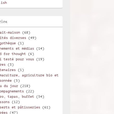
lish
ries
ait-maison
(68)
ités diverses
(49)
gothèque
(1)
nements et médias
(14)
d for thought
(6)
i testé pour vous
(19)
res
(3)
tenaires
(1)
maculture, agriculture bio et
sonnée
(5)
u du jour
(218)
ompagnements
(22)
ro, tapas, buffet
(54)
ssons
(12)
serts et pâtisseries
(61)
rées
(47)