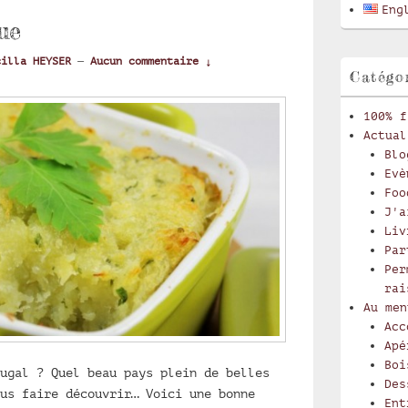
latérale
Eng
ue
cilla HEYSER
—
Aucun commentaire ↓
Catégo
100% f
Actual
Blo
Evè
Foo
J'a
Liv
Par
Per
rai
Au men
Acc
Apé
Boi
ugal ? Quel beau pays plein de belles
Des
us faire découvrir… Voici une bonne
Ent