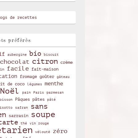
ts préférés
bio
if
aubergine
biscuit
citron
chocolat
crème
facile
fait-maison
in
tation
fromage
goûter
gâteau
menthe
it de coco
légumes
Noël
pain
Paris
parmesan
Pâques
pâtes
oisson
pâté
sans
isotto
safran
soupe
en
sarrasin
tarte
thé
vin rouge
étarien
zéro
vélouté