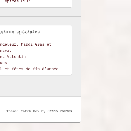
t
été
épices
sions spéciales
ndeleur, Mardi Gras et
naval
nt-Valentin
ues
l et fêtes de fin d’année
Theme: Catch Box by
Catch Themes