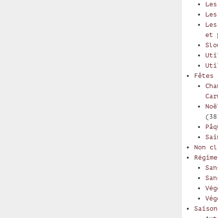
Les
Les
Les
et 
Slo
Uti
Uti
Fêtes
Cha
Car
Noë
(38
Pâq
Sai
Non cl
Régime
San
San
Vég
Vég
Saison