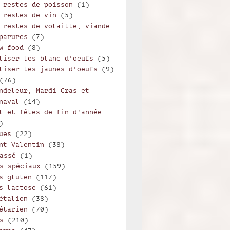
 restes de poisson
(1)
 restes de vin
(5)
 restes de volaille, viande
parures
(7)
w food
(8)
liser les blanc d'oeufs
(5)
liser les jaunes d'oeufs
(9)
(76)
ndeleur, Mardi Gras et
naval
(14)
l et fêtes de fin d'année
)
ues
(22)
nt-Valentin
(38)
assé
(1)
s spéciaux
(159)
s gluten
(117)
s lactose
(61)
étalien
(38)
étarien
(70)
s
(210)