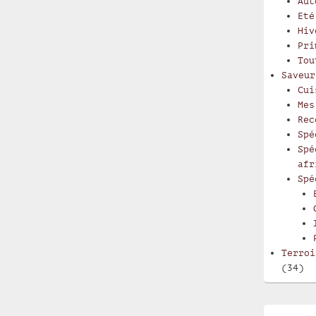
Aut
Eté
Hiv
Pri
Tou
Saveur
Cui
Mes
Rec
Spé
Spé
afr
Spé
Terroi
(34)