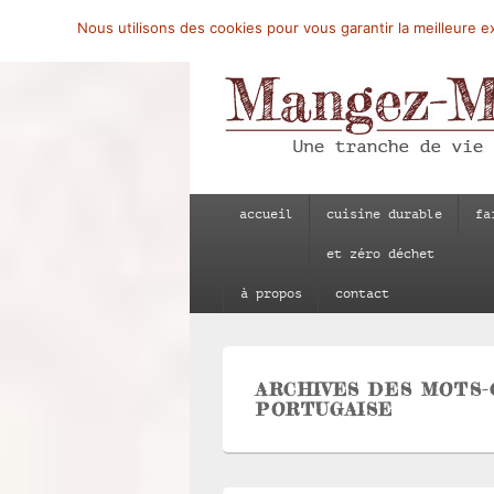
Nous utilisons des cookies pour vous garantir la meilleure ex
Mangez-Moi.fr
Une tranche de vie
Menu
accueil
cuisine durable
fa
principal
et zéro déchet
à propos
contact
ARCHIVES DES MOTS-
PORTUGAISE