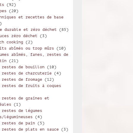
ts
(92)
pes
(20)
hniques et recettes de base
)
e durable et zéro déchet
(85)
uces zéro déchet
(3)
ch cooking
(2)
its abîmés ou trop mûrs
(10)
umes abîmés, fanes, restes de
tin
(21)
 restes de bouillon
(10)
 restes de charcuterie
(4)
 restes de fromage
(12)
 restes de fruits à coques
 restes de graines et
éales
(1)
 restes de légumes
s/légumineuses
(4)
 restes de pain
(5)
 restes de plats en sauce
(3)