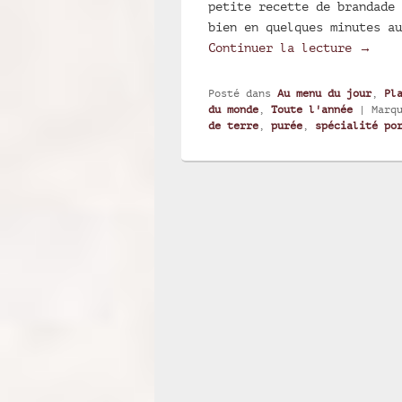
petite recette de brandade 
bien en quelques minutes au
Branda
Continuer la lecture
→
Posté dans
Au menu du jour
,
Pl
du monde
,
Toute l'année
|
Marq
de terre
,
purée
,
spécialité po