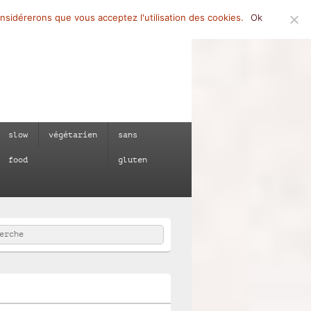
onsidérerons que vous acceptez l'utilisation des cookies.
Ok
slow
végétarien
sans
food
gluten
rcher
e :
e