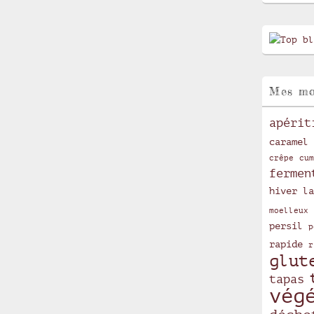
Mes mo
apérit
caramel
crêpe
cum
fermen
hiver
la
moelleux
persil
p
rapide
r
glut
tapas
vég