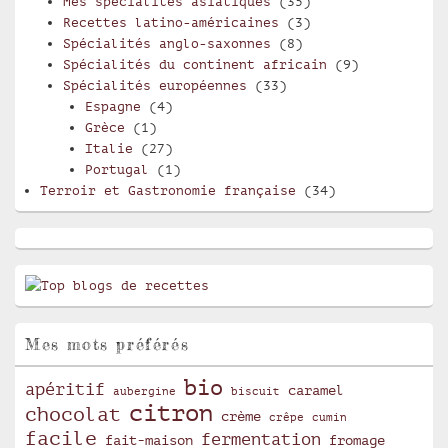
Mes spécialités asiatiques
(35)
Recettes latino-américaines
(3)
Spécialités anglo-saxonnes
(8)
Spécialités du continent africain
(9)
Spécialités européennes
(33)
Espagne
(4)
Grèce
(1)
Italie
(27)
Portugal
(1)
Terroir et Gastronomie française
(34)
Mes mots préférés
bio
apéritif
caramel
aubergine
biscuit
citron
chocolat
crème
crêpe
cumin
facile
fermentation
fait-maison
fromage