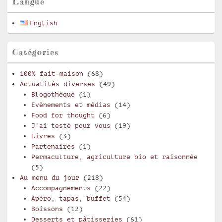
Langue
la
barre
English
latérale
Catégories
100% fait-maison
(68)
Actualités diverses
(49)
Blogothèque
(1)
Evènements et médias
(14)
Food for thought
(6)
J'ai testé pour vous
(19)
Livres
(3)
Partenaires
(1)
Permaculture, agriculture bio et raisonnée
(5)
Au menu du jour
(218)
Accompagnements
(22)
Apéro, tapas, buffet
(54)
Boissons
(12)
Desserts et pâtisseries
(61)