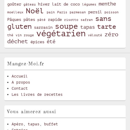
menthe
goûter
hiver
lait de coco
gâteau
légumes
Noël
persil
moelleux
pain
Paris
parmesan
poisson
sans
Pâques
pâtes
rapide
pâté
risotto
safran
soupe
gluten
tarte
tapas
sarrasin
végétarien
zéro
thé
vin rouge
vélouté
déchet
été
épices
Mangez-Moi.fr
Accueil
A propos
Contact
Les livres de recettes
Vous aimerez aussi
Apéro, tapas, buffet