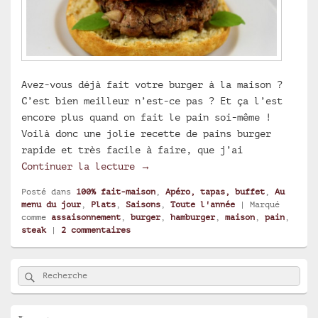
Avez-vous déjà fait votre burger à la maison ?
C’est bien meilleur n’est-ce pas ? Et ça l’est
encore plus quand on fait le pain soi-même !
Voilà donc une jolie recette de pains burger
rapide et très facile à faire, que j’ai
Pains burger maison
Continuer la lecture
→
Posté dans
100% fait-maison
,
Apéro, tapas, buffet
,
Au
menu du jour
,
Plats
,
Saisons
,
Toute l'année
|
Marqué
comme
assaisonnement
,
burger
,
hamburger
,
maison
,
pain
,
steak
|
2
commentaires
Zone
Rechercher
Recherche :
principale
de
widget
pour