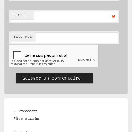
E-mail
*
Site web
Navigation
de
Article
←
Précédent
l’article
Pâte sucrée
précédent :
Article