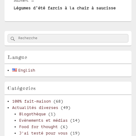
Suivant
→
Légumes d’été farcis à la chair à saucisse
suivant :
Zone
Rechercher
Recherche :
principale
de
widget
pour
Langue
la
barre
English
latérale
Catégories
100% fait-maison
(68)
Actualités diverses
(49)
Blogothèque
(1)
Evènements et médias
(14)
Food for thought
(6)
J'ai testé pour vous
(19)