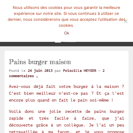
Nous utilisons des cookies pour vous garantir la meilleure
expérience sur notre site. Si vous continuez à utiliser ce
dernier, nous considérerons que vous acceptez l'utilisation des
cookies.
Mangez-Moi.fr
Une tranche de vie
Ok
Menu
Pains burger maison
Posté le
24 juin 2013
par
Priscilla HEYSER
—
2
commentaires ↓
Avez-vous déjà fait votre burger à la maison ?
C’est bien meilleur n’est-ce pas ? Et ça l’est
encore plus quand on fait le pain soi-même !
Voilà donc une jolie recette de pains burger
rapide et très facile à faire, que j’ai
découverte grâce à un collègue. Je l’ai un peu
retravaillée à ma façon, et je vous propose