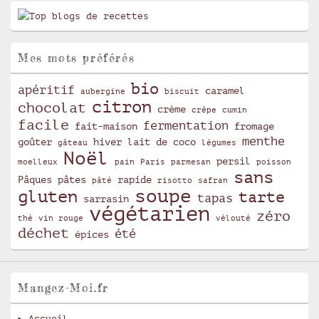
Mes mots préférés
bio
apéritif
caramel
aubergine
biscuit
citron
chocolat
crème
crêpe
cumin
facile
fermentation
fait-maison
fromage
menthe
goûter
hiver
lait de coco
gâteau
légumes
Noël
persil
moelleux
pain
Paris
parmesan
poisson
sans
Pâques
pâtes
rapide
pâté
risotto
safran
soupe
gluten
tarte
tapas
sarrasin
végétarien
zéro
thé
vin rouge
vélouté
déchet
été
épices
Mangez-Moi.fr
Accueil