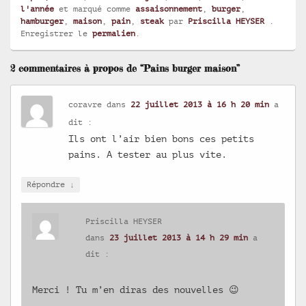
l'année
et marqué comme
assaisonnement
,
burger
,
hamburger
,
maison
,
pain
,
steak
par
Priscilla HEYSER
.
Enregistrer le
permalien
.
2 commentaires à propos de “Pains burger maison”
coravre
dans
22 juillet 2013 à 16 h 20 min
a
dit :
Ils ont l’air bien bons ces petits
pains. A tester au plus vite.
↓
Répondre
Priscilla HEYSER
dans
23 juillet 2013 à 14 h 29 min
a
dit :
Merci ! Tu m’en diras des nouvelles 😉