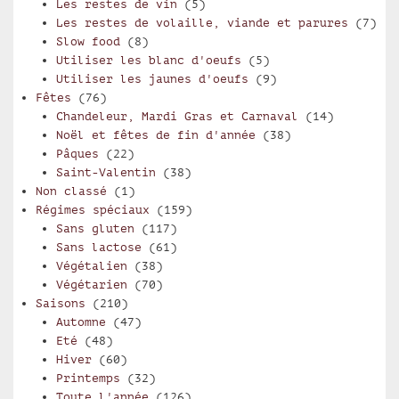
Les restes de vin
(5)
Les restes de volaille, viande et parures
(7)
Slow food
(8)
Utiliser les blanc d'oeufs
(5)
Utiliser les jaunes d'oeufs
(9)
Fêtes
(76)
Chandeleur, Mardi Gras et Carnaval
(14)
Noël et fêtes de fin d'année
(38)
Pâques
(22)
Saint-Valentin
(38)
Non classé
(1)
Régimes spéciaux
(159)
Sans gluten
(117)
Sans lactose
(61)
Végétalien
(38)
Végétarien
(70)
Saisons
(210)
Automne
(47)
Eté
(48)
Hiver
(60)
Printemps
(32)
Toute l'année
(126)