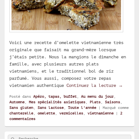
Voici une recette d’omelette vietnamienne très
originale que faisait ma grand-mère lorsque
j’étais petite. Nous la mangions le dimanche en
famille, avec plusieurs autres plats
vietnamiens, et le traditionnel bol de riz
parfumé. Vous aussi, composez votre repas
Omelette
vietnamien authentique
Continuer la lecture
→
Posté dans
Apéro, tapas, buffet
,
Au menu du jour
,
Automne
,
Mes spécialités asiatiques
,
Plats
,
Saisons
,
Sans gluten
,
Sans lactose
,
Toute l'année
|
Marqué comme
chanterelle
,
omelette
,
vermicelles
,
vietnamienne
|
2
commentaires
Zone
Rechercher
Recherche :