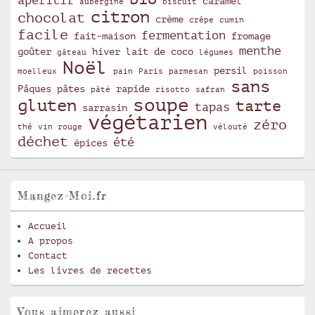
apéritif
caramel
aubergine
biscuit
citron
chocolat
crème
crêpe
cumin
facile
fermentation
fait-maison
fromage
menthe
goûter
hiver
lait de coco
gâteau
légumes
Noël
persil
moelleux
pain
Paris
parmesan
poisson
sans
Pâques
pâtes
rapide
pâté
risotto
safran
soupe
gluten
tarte
tapas
sarrasin
végétarien
zéro
thé
vin rouge
vélouté
déchet
été
épices
Mangez-Moi.fr
Accueil
A propos
Contact
Les livres de recettes
Vous aimerez aussi