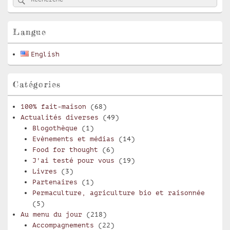
principale
de
widget
pour
Langue
la
barre
English
latérale
Catégories
100% fait-maison
(68)
Actualités diverses
(49)
Blogothèque
(1)
Evènements et médias
(14)
Food for thought
(6)
J'ai testé pour vous
(19)
Livres
(3)
Partenaires
(1)
Permaculture, agriculture bio et raisonnée
(5)
Au menu du jour
(218)
Accompagnements
(22)