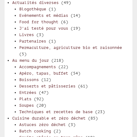
Actualités diverses
(49)
Blogothèque
(1)
Evènements et médias
(14)
Food for thought
(6)
J'ai testé pour vous
(19)
Livres
(3)
Partenaires
(1)
Permaculture, agriculture bio et raisonnée
(5)
Au menu du jour
(218)
Accompagnements
(22)
Apéro, tapas, buffet
(54)
Boissons
(12)
Desserts et pâtisseries
(61)
Entrées
(47)
Plats
(92)
Soupes
(20)
Techniques et recettes de base
(23)
Cuisine durable et zéro déchet
(85)
Astuces zéro déchet
(3)
Batch cooking
(2)