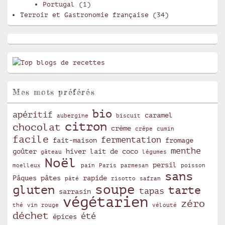
Portugal
(1)
Terroir et Gastronomie française
(34)
Mes mots préférés
bio
apéritif
caramel
aubergine
biscuit
citron
chocolat
crème
crêpe
cumin
facile
fermentation
fait-maison
fromage
menthe
goûter
hiver
lait de coco
gâteau
légumes
Noël
persil
moelleux
pain
Paris
parmesan
poisson
sans
Pâques
pâtes
rapide
pâté
risotto
safran
soupe
gluten
tarte
tapas
sarrasin
végétarien
zéro
thé
vin rouge
vélouté
déchet
été
épices