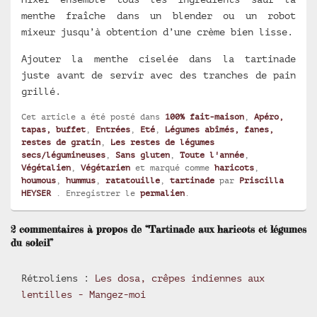
menthe fraîche dans un blender ou un robot
mixeur jusqu’à obtention d’une crème bien lisse.
Ajouter la menthe ciselée dans la tartinade
juste avant de servir avec des tranches de pain
grillé.
Cet article a été posté dans
100% fait-maison
,
Apéro,
tapas, buffet
,
Entrées
,
Eté
,
Légumes abîmés, fanes,
restes de gratin
,
Les restes de légumes
secs/légumineuses
,
Sans gluten
,
Toute l'année
,
Végétalien
,
Végétarien
et marqué comme
haricots
,
houmous
,
hummus
,
ratatouille
,
tartinade
par
Priscilla
HEYSER
. Enregistrer le
permalien
.
2 commentaires à propos de “Tartinade aux haricots et légumes
du soleil”
Rétroliens :
Les dosa, crêpes indiennes aux
lentilles - Mangez-moi