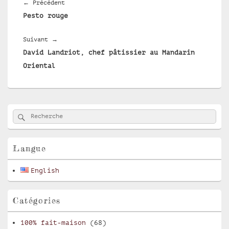
de
Article
←
Précédent
l’article
Pesto rouge
précédent :
Article
Suivant
→
David Landriot, chef pâtissier au Mandarin
suivant :
Oriental
Zone
Rechercher
Recherche :
principale
de
widget
pour
Langue
la
barre
English
latérale
Catégories
100% fait-maison
(68)