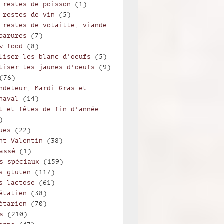
 restes de poisson
(1)
 restes de vin
(5)
 restes de volaille, viande
parures
(7)
w food
(8)
liser les blanc d'oeufs
(5)
liser les jaunes d'oeufs
(9)
(76)
ndeleur, Mardi Gras et
naval
(14)
l et fêtes de fin d'année
)
ues
(22)
nt-Valentin
(38)
assé
(1)
s spéciaux
(159)
s gluten
(117)
s lactose
(61)
étalien
(38)
étarien
(70)
s
(210)