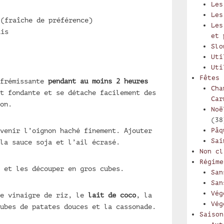
Les
Les
 (fraîche de préférence)
Les
ais
et 
Slo
Uti
Uti
Fêtes
 frémissante
pendant au moins 2 heures
Cha
t fondante et se détache facilement des
Car
on.
Noë
(38
venir l’oignon haché finement. Ajouter
Pâq
Sai
la sauce soja et l’ail écrasé.
Non cl
Régime
et les découper en gros cubes.
San
San
Vég
le vinaigre de riz, le
lait de coco
, la
Vég
ubes de patates douces et la cassonade.
Saison