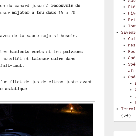
Aut
son du canard jusqu’à
recouvrir de
Eté
sser
mijoter à feu doux
15 à 20
Hiv
Pri
Tou
Saveur
avec de la sauce soja si besoin.
Cui
Mes
 les
haricots verts
et les
poivrons
Rec
Spé
r aussitôt et
laisser cuire dans
Spé
fait-tout.
afr
Spé
’un filet de jus de citron juste avant
e asiatique
.
Terroi
(34)