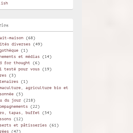
lish
ries
ait-maison
(68)
ités diverses
(49)
gothèque
(1)
nements et médias
(14)
d for thought
(6)
i testé pour vous
(19)
res
(3)
tenaires
(1)
maculture, agriculture bio et
sonnée
(5)
u du jour
(218)
ompagnements
(22)
ro, tapas, buffet
(54)
ssons
(12)
serts et pâtisseries
(61)
rées
(47)