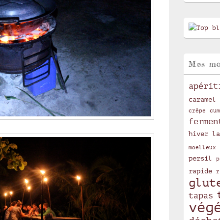
Mes mo
apérit
caramel
crêpe
cum
fermen
hiver
la
moelleux
persil
p
rapide
r
glut
tapas
vég