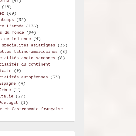
omne
(47)
(48)
er
(60)
ntemps
(32)
te l'année
(126)
s du monde
(94)
sine indienne
(4)
 spécialités asiatiques
(35)
ettes latino-américaines
(3)
cialités anglo-saxonnes
(8)
cialités du continent
icain
(9)
cialités européennes
(33)
Espagne
(4)
Grèce
(1)
Italie
(27)
Portugal
(1)
r et Gastronomie française