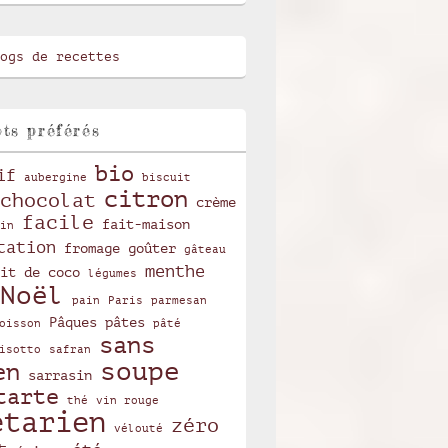
ts préférés
bio
if
aubergine
biscuit
citron
chocolat
crème
facile
fait-maison
in
tation
fromage
goûter
gâteau
menthe
it de coco
légumes
Noël
pain
Paris
parmesan
Pâques
pâtes
oisson
pâté
sans
isotto
safran
soupe
en
sarrasin
tarte
thé
vin rouge
étarien
zéro
vélouté