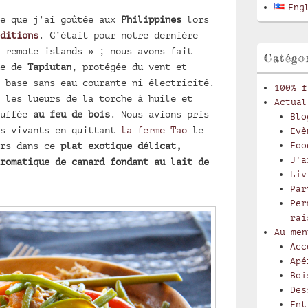
latérale
Eng
te que j’ai goûtée aux
Philippines
lors
ditions
. C’était pour notre dernière
 remote islands » ; nous avons fait
Catégo
ue de
Tapiutan
, protégée du vent et
 base sans eau courante ni électricité.
100% f
 les lueurs de la torche à huile et
Actual
auffée
au feu de bois
. Nous avions pris
Blo
ds vivants en quittant
la ferme Tao
le
Evè
irs dans ce
plat exotique délicat,
Foo
J'a
romatique de canard fondant au lait de
Liv
Par
Per
rai
Au men
Acc
Apé
Boi
Des
Ent