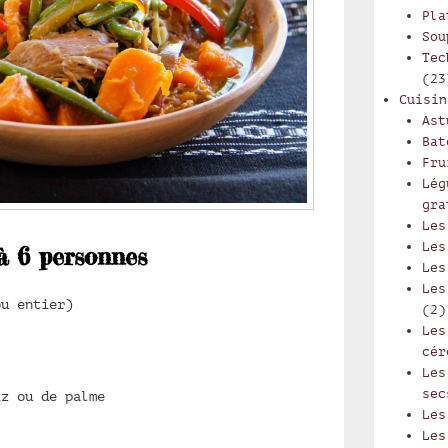
Pla
Sou
Tec
(23
Cuisin
Ast
Bat
Fru
Lég
gra
Les
Les
à 6 personnes
Les
Les
ou entier)
(2)
Les
cér
Les
sec
iz ou de palme
Les
Les