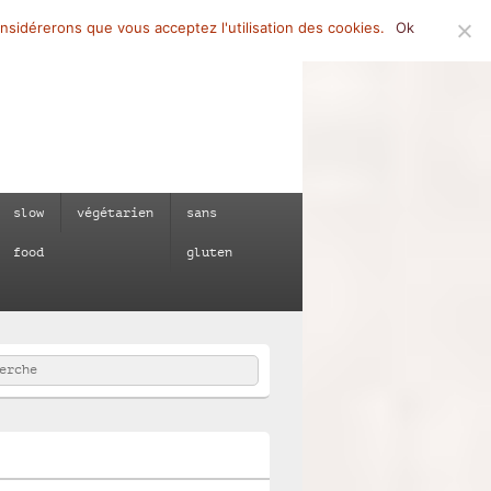
onsidérerons que vous acceptez l'utilisation des cookies.
Ok
slow
végétarien
sans
food
gluten
rcher
e :
e