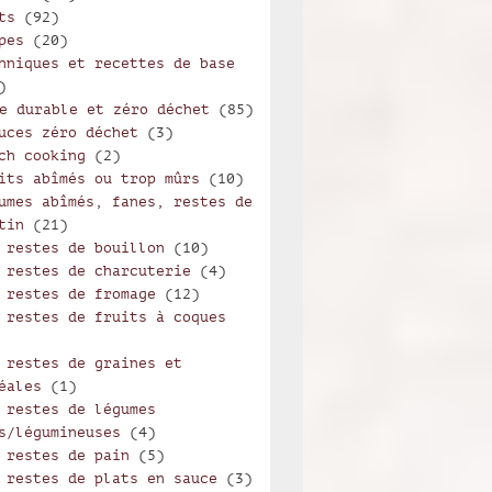
ts
(92)
pes
(20)
hniques et recettes de base
)
e durable et zéro déchet
(85)
uces zéro déchet
(3)
ch cooking
(2)
its abîmés ou trop mûrs
(10)
umes abîmés, fanes, restes de
tin
(21)
 restes de bouillon
(10)
 restes de charcuterie
(4)
 restes de fromage
(12)
 restes de fruits à coques
 restes de graines et
éales
(1)
 restes de légumes
s/légumineuses
(4)
 restes de pain
(5)
 restes de plats en sauce
(3)