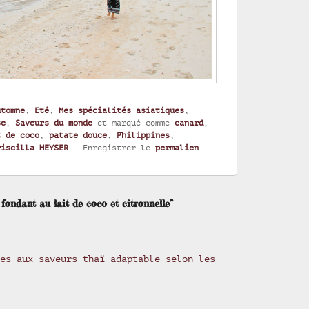
utomne
,
Eté
,
Mes spécialités asiatiques
,
se
,
Saveurs du monde
et marqué comme
canard
,
t de coco
,
patate douce
,
Philippines
,
riscilla HEYSER
. Enregistrer le
permalien
.
ondant au lait de coco et citronnelle”
es aux saveurs thaï adaptable selon les