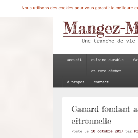
Nous utilisons des cookies pour vous garantir la meilleure ex
Mangez-Moi.fr
Une tranche de vie
Menu
accueil
cuisine durable
fa
principal
et zéro déchet
à propos
contact
Canard fondant au
citronnelle
Posté le
10 octobre 2017
par
P