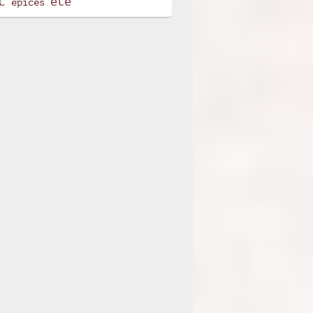
t
été
épices