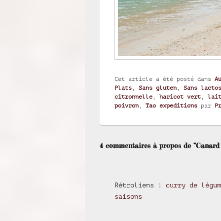
Cet article a été posté dans
A
Plats
,
Sans gluten
,
Sans lacto
citronnelle
,
haricot vert
,
lai
poivron
,
Tao expeditions
par
P
4 commentaires à propos de “Canard f
Rétroliens :
curry de légum
saisons