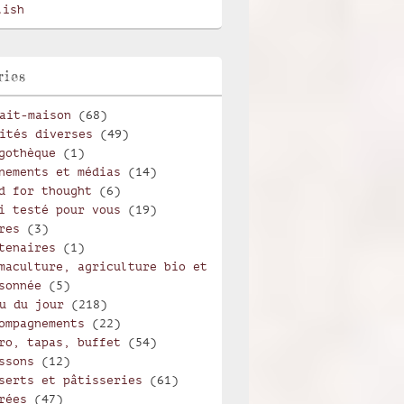
lish
ries
ait-maison
(68)
ités diverses
(49)
gothèque
(1)
nements et médias
(14)
d for thought
(6)
i testé pour vous
(19)
res
(3)
tenaires
(1)
maculture, agriculture bio et
sonnée
(5)
u du jour
(218)
ompagnements
(22)
ro, tapas, buffet
(54)
ssons
(12)
serts et pâtisseries
(61)
rées
(47)