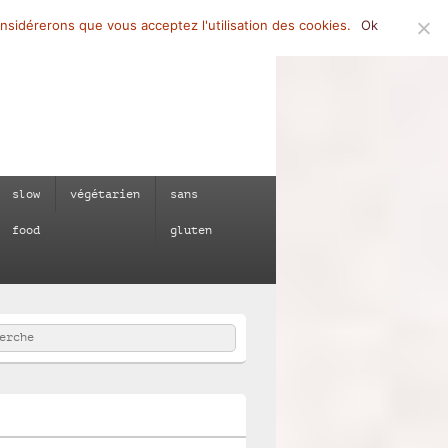
onsidérerons que vous acceptez l'utilisation des cookies.
Ok
slow
végétarien
sans
food
gluten
rcher
e :
e