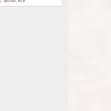
t
été
épices