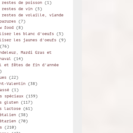
 restes de poisson
(1)
 restes de vin
(5)
 restes de volaille, viande
parures
(7)
w food
(8)
liser les blanc d'oeufs
(5)
liser les jaunes d'oeufs
(9)
(76)
ndeleur, Mardi Gras et
naval
(14)
l et fêtes de fin d'année
)
ues
(22)
nt-Valentin
(38)
assé
(1)
s spéciaux
(159)
s gluten
(117)
s lactose
(61)
étalien
(38)
étarien
(70)
s
(210)