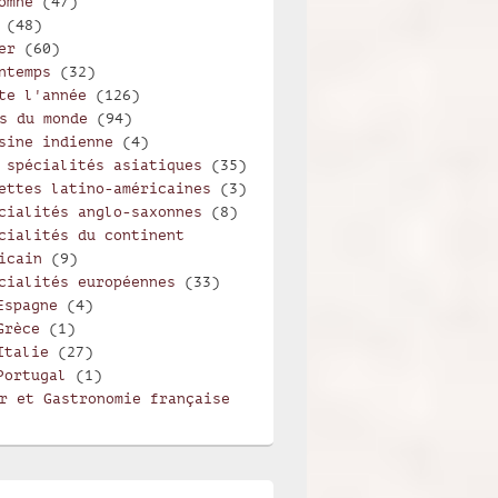
omne
(47)
(48)
er
(60)
ntemps
(32)
te l'année
(126)
s du monde
(94)
sine indienne
(4)
 spécialités asiatiques
(35)
ettes latino-américaines
(3)
cialités anglo-saxonnes
(8)
cialités du continent
icain
(9)
cialités européennes
(33)
Espagne
(4)
Grèce
(1)
Italie
(27)
Portugal
(1)
r et Gastronomie française