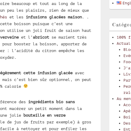
latérale
Eng
oire beaucoup et tout au long de la
un peu les plaisirs, rien de mieux que
hés
et les
infusions glacées maison
. .
cette boisson puisque c’est une
Catégo
on utilise un joli fruit de saison haut
verveine
et l’
abricot
se marient très
100% f
Actual
 pour booster la boisson, apporter de
Blo
er : l’acidité du citron empêche les
Evè
oxyder.
Foo
J'a
égèrement cette infusion glacée
avec
Liv
mais c’est bien sûr optionnel, on peut
Par
0% calorie
Per
rai
Au men
éférence des
ingrédients bio sans
Acc
ont macérer un petit moment dans la
Apé
 une jolie
bouteille en verre
Boi
le de jus de fruits par exemple) à gros
Des
facile à nettoyer et pour enfiler les
Ent