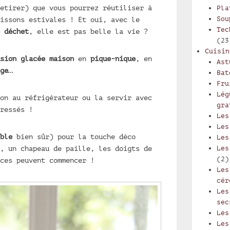
etirer) que vous pourrez réutiliser à
Pla
Sou
issons estivales ! Et oui, avec le
Tec
 déchet
, elle est pas belle la vie ?
(23
Cuisin
sion glacée maison
en
pique-nique
, en
Ast
ge
…
Bat
Fru
Lég
on au réfrigérateur ou la servir avec
gra
ressés !
Les
Les
ble
bien sûr) pour la touche déco
Les
, un chapeau de paille, les doigts de
Les
(2)
ces peuvent commencer !
Les
cér
Les
sec
Les
Les