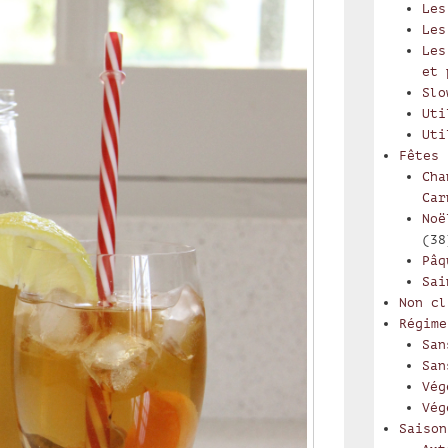
Les
Les
Les
et 
Slo
Uti
Uti
Fêtes
Cha
Car
Noë
(38
Pâq
Sai
Non cl
Régime
San
San
Vég
Vég
Saison