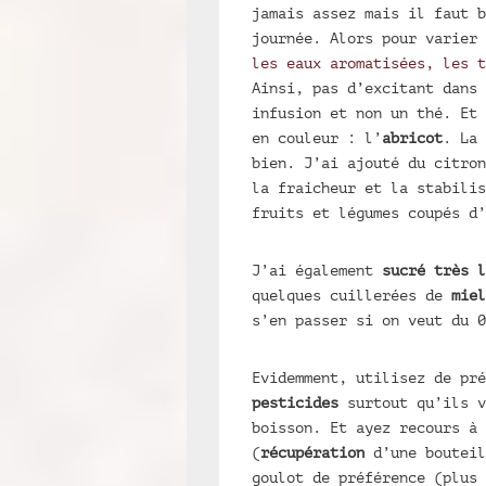
jamais assez mais il faut b
journée. Alors pour varier 
les eaux aromatisées, les t
Ainsi, pas d’excitant dans 
infusion et non un thé. Et 
en couleur : l’
abricot
. La
bien. J’ai ajouté du citron
la fraicheur et la stabilis
fruits et légumes coupés d’
J’ai également
sucré très l
quelques cuillerées de
miel
s’en passer si on veut du 
Evidemment, utilisez de pr
pesticides
surtout qu’ils v
boisson. Et ayez recours à
(
récupération
d’une bouteil
goulot de préférence (plus 