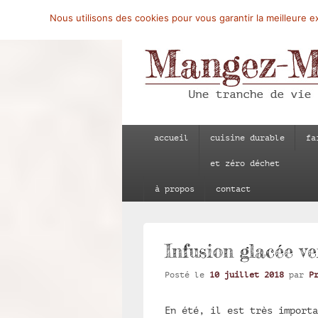
Nous utilisons des cookies pour vous garantir la meilleure ex
Mangez-Moi.fr
Une tranche de vie
Menu
accueil
cuisine durable
fa
principal
et zéro déchet
à propos
contact
Infusion glacée ve
Posté le
10 juillet 2018
par
P
En été, il est très importa