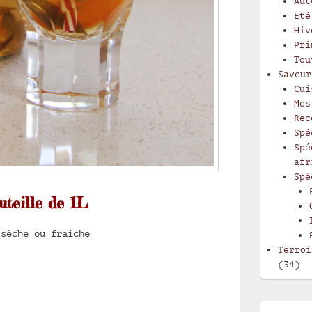
Aut
Eté
Hiv
Pri
Tou
Saveur
Cui
Mes
Rec
Spé
Spé
afr
Spé
uteille de 1L
 sèche ou fraiche
Terroi
(34)