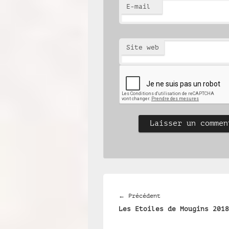
E-mail
Site web
Navigation
de
Article
←
Précédent
l’article
Les Etoiles de Mougins 2018
précédent :