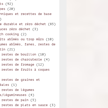
ts
(92)
pes
(20)
hniques et recettes de base
)
e durable et zéro déchet
(85)
uces zéro déchet
(3)
ch cooking
(2)
its abîmés ou trop mûrs
(10)
umes abîmés, fanes, restes de
tin
(21)
 restes de bouillon
(10)
 restes de charcuterie
(4)
 restes de fromage
(12)
 restes de fruits à coques
 restes de graines et
éales
(1)
 restes de légumes
s/légumineuses
(4)
 restes de pain
(5)
 restes de plats en sauce
(3)