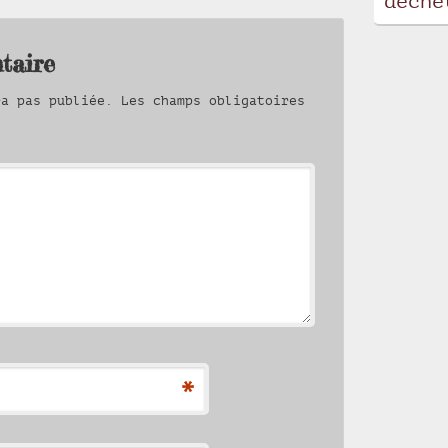
déche
taire
ra pas publiée.
Les champs obligatoires
*