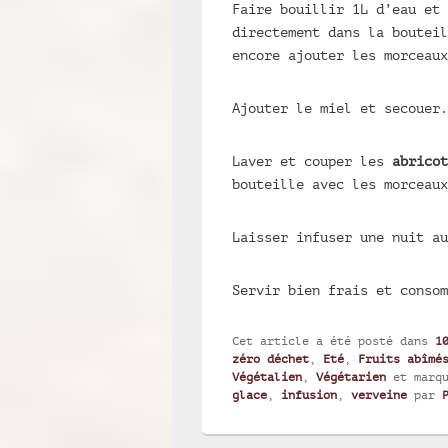
Faire bouillir 1L d’eau et
directement dans la bouteil
encore ajouter les morceau
Ajouter le miel et secouer.
Laver et couper les
abricot
bouteille avec les morceau
Laisser infuser une nuit au
Servir bien frais et consom
Cet article a été posté dans
1
zéro déchet
,
Eté
,
Fruits abîmé
Végétalien
,
Végétarien
et marq
glace
,
infusion
,
verveine
par