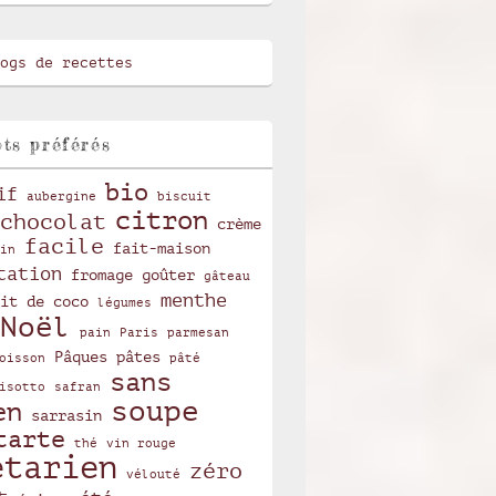
ts préférés
bio
if
aubergine
biscuit
citron
chocolat
crème
facile
fait-maison
in
tation
fromage
goûter
gâteau
menthe
it de coco
légumes
Noël
pain
Paris
parmesan
Pâques
pâtes
oisson
pâté
sans
isotto
safran
soupe
en
sarrasin
tarte
thé
vin rouge
étarien
zéro
vélouté