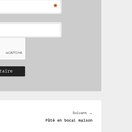
*
Article
Suivant
→
Pâté en bocal maison
suivant :