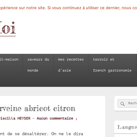
périence sur notre site. Si vous continuez à utiliser ce dernier, nous c
it-maison
saveurs du
mes recettes
terroir et
monde
d’asie
french gastronomie
Zone
Reche
Recherch
principale
rveine abricot citron
de
widget
riscilla HEYSER
—
Aucun commentaire ↓
pour
la
Langu
barre
nt de se désaltérer. On ne le dira