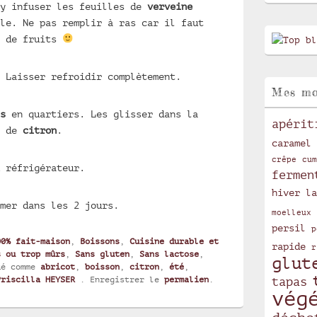
 y infuser les feuilles de
verveine
le. Ne pas remplir à ras car il faut
x de fruits
 Laisser refroidir complètement.
Mes mo
s
en quartiers. Les glisser dans la
apérit
x de
citron
.
caramel
crêpe
cum
 réfrigérateur.
fermen
hiver
la
mer dans les 2 jours.
moelleux
persil
p
00% fait-maison
,
Boissons
,
Cuisine durable et
rapide
r
s ou trop mûrs
,
Sans gluten
,
Sans lactose
,
glut
ué comme
abricot
,
boisson
,
citron
,
été
,
Priscilla HEYSER
. Enregistrer le
permalien
.
tapas
vég